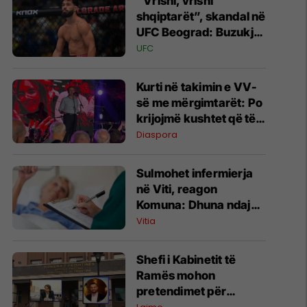
“Vrisni, vrisni
shqiptarët”, skandal në
UFC Beograd: Buzukja
u përball me thirrje
UFC
anti-shqiptare nga
tribunat
Kurti në takimin e VV-
së me mërgimtarët: Po
krijojmë kushtet që të
ktheheni në Kosovë
Diaspora
Sulmohet infermierja
në Viti, reagon
Komuna: Dhuna ndaj
stafit shëndetësor nuk
Vitia
tolerohet
Shefi i Kabinetit të
Ramës mohon
pretendimet për