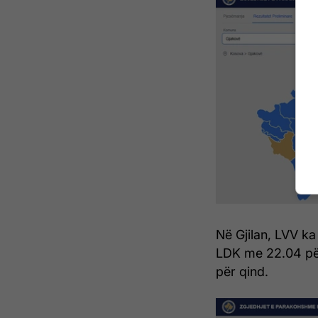
Në Gjilan, LVV ka
LDK me 22.04 pë
për qind.