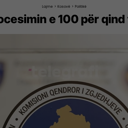
Lajme
>
Kosovë
>
Politikë
ocesimin e 100 për qind