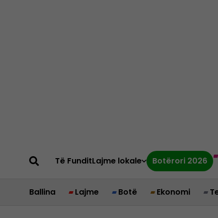
Të Fundit
Lajme lokale
Botërori 2026
Ballina
Lajme
Botë
Ekonomi
T