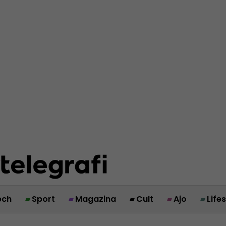
ech
Sport
Magazina
Cult
Ajo
Life