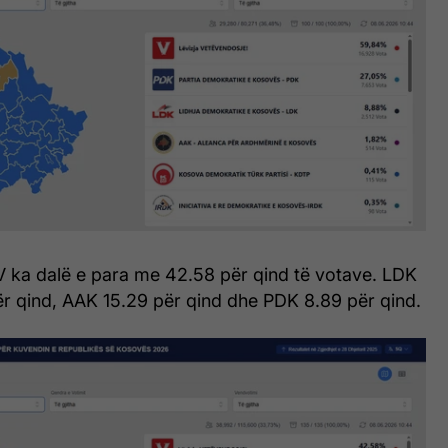
V ka dalë e para me 42.58 për qind të votave. LDK
ër qind, AAK 15.29 për qind dhe PDK 8.89 për qind.