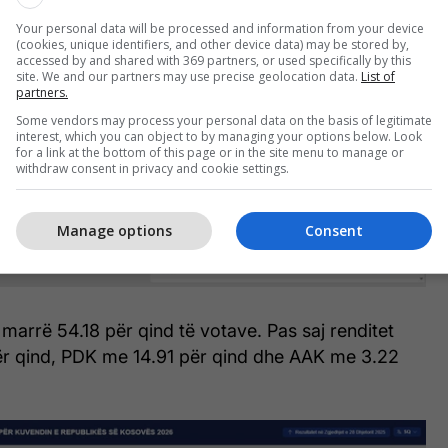
Your personal data will be processed and information from your device
(cookies, unique identifiers, and other device data) may be stored by,
accessed by and shared with 369 partners, or used specifically by this
site. We and our partners may use precise geolocation data.
List of
partners.
Some vendors may process your personal data on the basis of legitimate
interest, which you can object to by managing your options below. Look
for a link at the bottom of this page or in the site menu to manage or
withdraw consent in privacy and cookie settings.
Manage options
Consent
 marrë 54.18 për qind të votave. Pas saj renditet
r qind, PDK me 14.91 për qind dhe AAK me 3.22