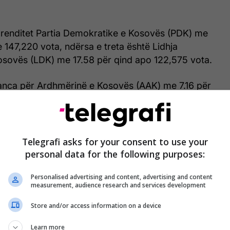
 renditet Partia Demokratike e Kosovës (PDK) me
e 147,220 vota, ndërsa e treta është Lidhja
sovës (LDK) me 17.58 për qind apo 122,575 vota.
eanca për Ardhmërinë e Kosovës (AAK) me 7.16 për
ota, ndërsa Lista Serbe ka siguruar 6.18 për qind të
sht 43,071 vota.
në se LVV ka ruajtur epërsinë edhe në shtatë
Telegrafi asks for your consent to use your
ëdha të Kosovës.
personal data for the following purposes:
a fituar 48.72 për qind të votave, duke lënë pas
Personalised advertising and content, advertising and content
measurement, audience research and services development
për qind, LDK-në me 12.38 për qind dhe PDK-në
.
Store and/or access information on a device
Learn more