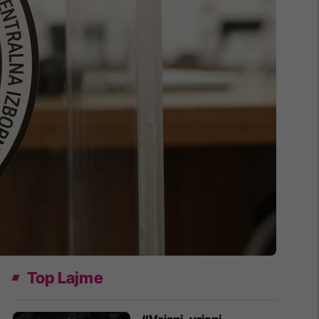
Top Lajme