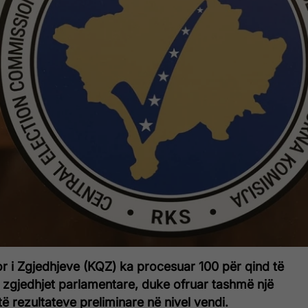
r i Zgjedhjeve (KQZ) ka procesuar 100 për qind të
zgjedhjet parlamentare, duke ofruar tashmë një
të rezultateve preliminare në nivel vendi.