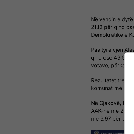
Në vendin e dytë
21.12 për qind os
Demokratike e Ko
Pas tyre vjen Al
qind ose 49,917 v
votave, përkatësi
Rezultatet tregoj
komunat më të m
Në Gjakovë, LVV k
AAK-në me 27.49 
me 6.97 për qind