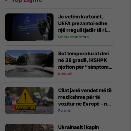
Jo vetëm kartonët,
UEFA prezantoi edhe
një rregull tjetër të ri
për Ligën e
Ndërkombëtare
Kampionëve dhe garat
evropiane
Sot temperaturat deri
në 38 gradë, IKSHPK
njofton për “simptomat
e nxehtësisë”
Kosovë
Cilat janë vendet më të
rrezikshme për të
vozitur në Evropë - në
njërin prej tyre
Evropa
udhëtojnë edhe shumë
mërgimtarë
Ukrainasit i kapin