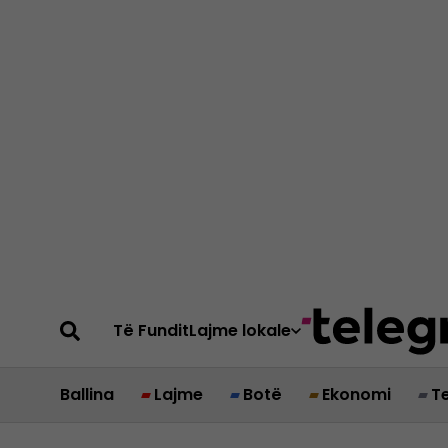
Të Fundit
Lajme lokale
Ballina
Lajme
Botë
Ekonomi
T