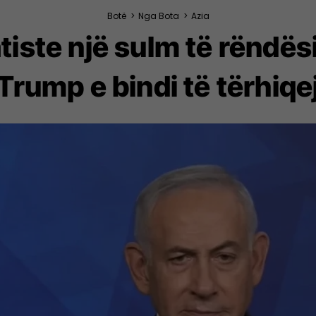
Botë
>
Nga Bota
>
Azia
iste një sulm të rëndësi
Trump e bindi të tërhiqe