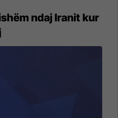
shëm ndaj Iranit kur
j