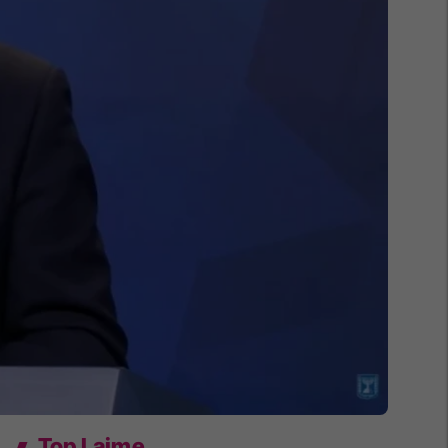
Top Lajme