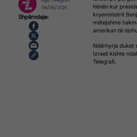
Nga
Telegrafi
hënën kur preside
08/06/2026
kryeministrit Ben
mëtejshme hakmarr
amerikan të njoh
Ndërhyrja duket 
Izraeli kishte nd
Telegrafi.