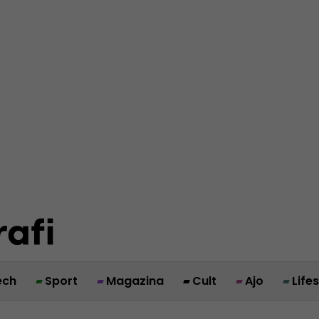
ech
Sport
Magazina
Cult
Ajo
Life