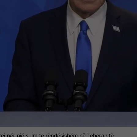
itej për një sulm të rëndësishëm në Teheran të