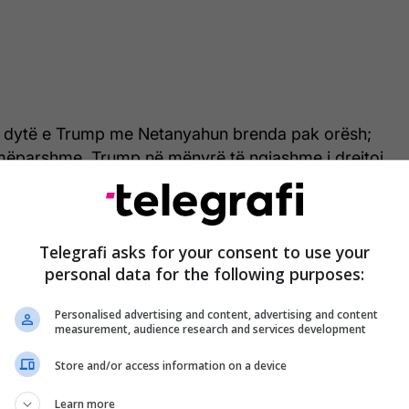
 e dytë e Trump me Netanyahun brenda pak orësh;
 mëparshme, Trump në mënyrë të ngjashme i drejtoi
it të tërhiqej nga sulmet në përgjigje të breshërisë
ni kishte qëlluar drejt Izraelit.
Telegrafi asks for your consent to use your
personal data for the following purposes:
Teherani zotohet të mbajë kontrollin mbi
Ngushticën e Hormuzit pavarësisht
Personalised advertising and content, advertising and content
measurement, audience research and services development
sanksioneve të reja
Store and/or access information on a device
i në telefonatën e parë, e cila ndodhi të dielën në
Learn more