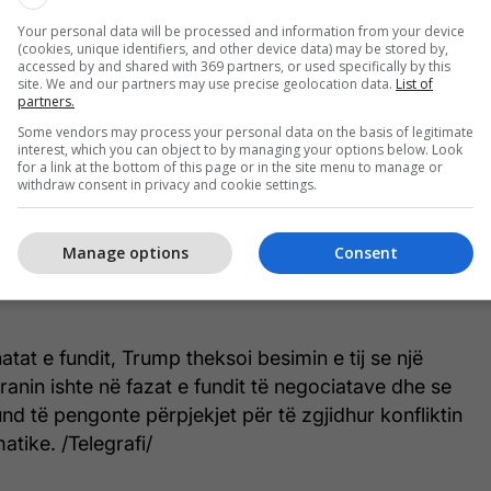
hës lindore. Në vend të kësaj, ai këmbënguli që
Your personal data will be processed and information from your device
(cookies, unique identifiers, and other device data) may be stored by,
përgjigjej sulmeve të Iranit, tha burimi izraelit. Trump
accessed by and shared with 369 partners, or used specifically by this
të kufizonte përgjigjen për të shmangur
site. We and our partners may use precise geolocation data.
List of
partners.
Some vendors may process your personal data on the basis of legitimate
interest, which you can object to by managing your options below. Look
hënjestroi vende në Iran që përfshinin një strukturë
for a link at the bottom of this page or in the site menu to manage or
withdraw consent in privacy and cookie settings.
etrokimike.
uk u bë aq i nxehtë sa telefonatat midis dy burrave
Manage options
Consent
ë cilat u përkeqësuan në mallkimin e Netanyahut nga
atat e fundit, Trump theksoi besimin e tij se një
anin ishte në fazat e fundit të negociatave dhe se
und të pengonte përpjekjet për të zgjidhur konfliktin
tike. /Telegrafi/