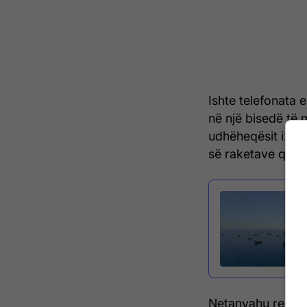
Ishte telefonata
në një bisedë të
udhëheqësit izrael
së raketave që Ira
Netanyahu rezisto