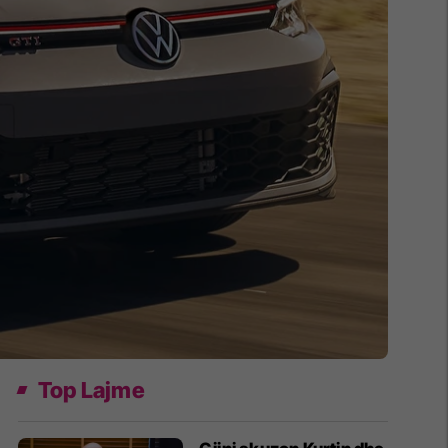
Top Lajme