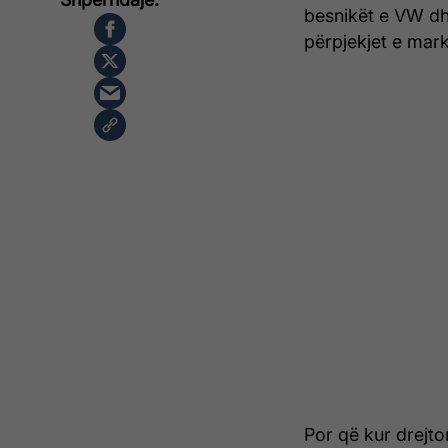
besnikët e VW dhe
përpjekjet e mar
Por që kur drejto