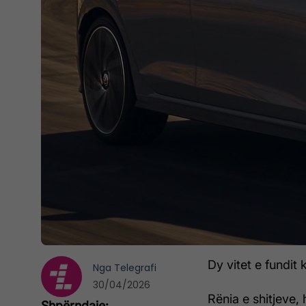
Dy vitet e fundit
Nga
Telegrafi
30/04/2026
Rënia e shitjeve,