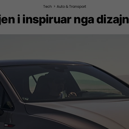
Tech
>
Auto & Transport
jen i inspiruar nga dizajni