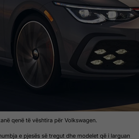
 kanë qenë të vështira për Volkswagen.
 humbja e pjesës së tregut dhe modelet që i larguan