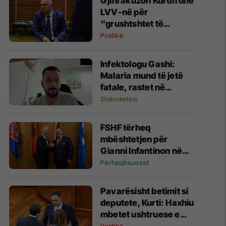
Gjini akuzon Kurtin dhe
LVV-në për
“grushtshtet të
brendshëm”: Po
Politikë
uzurpojnë institucionet
​Infektologu Gashi:
Malaria mund të jetë
fatale, rastet në
Kosovë janë të
Shëndetësi
importuara
FSHF tërheq
mbështetjen për
Gianni Infantinon në
garën për president të
Përfaqësueset
FIFA-s
Pavarësisht betimit si
deputete, Kurti: Haxhiu
mbetet ushtruese e