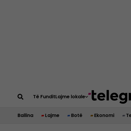
Të Fundit
Lajme lokale
Ballina
Lajme
Botë
Ekonomi
T