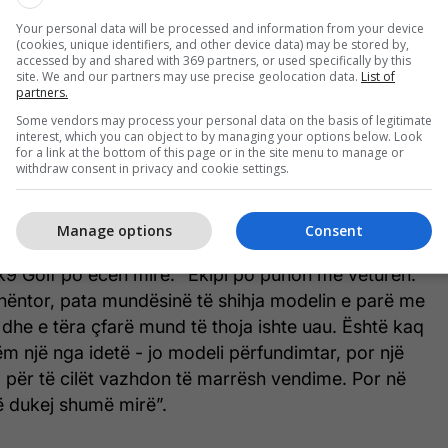
është më modeli më i shitur i kompanisë, vetë
Your personal data will be processed and information from your device
(cookies, unique identifiers, and other device data) may be stored by,
vlen shumë.
accessed by and shared with 369 partners, or used specifically by this
site. We and our partners may use precise geolocation data.
List of
partners.
që Golf Mk9 i ardhshëm ka shumë peshë.
Some vendors may process your personal data on the basis of legitimate
interest, which you can object to by managing your options below. Look
të i rëndësishëm, por duke pasur parasysh klimën e
for a link at the bottom of this page or in the site menu to manage or
withdraw consent in privacy and cookie settings.
këtë moment, mund të thuhet se Mk9 mund të jetë
i rëndësishëm sa Mk1, pavarësisht se është të
rg debutimit.
Manage options
Consent
k9 Golf po ecën mirë: “Ekipi po punon me veturën.
ë nëntor, pata mundësinë të shihja modelin e parë me
dhe e tëra çfarë mund të thoja ishte uau. Është kaq
tëm një nga idetë - jo modeli përfundimtar, por një
 për të cilët vazhdon të marrësh vendime. Por në
ë dukej shumë mirë”.