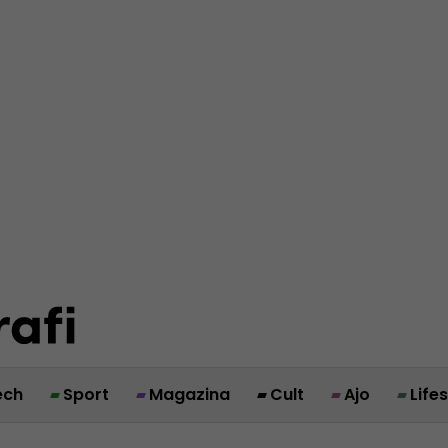
ech
Sport
Magazina
Cult
Ajo
Life