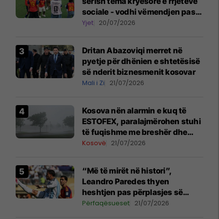
sërish tema kryesore e rrjeteve
sociale - vodhi vëmendjen pas
finales së Kupës së Botës
Yjet
20/07/2026
Dritan Abazoviqi merret në
pyetje për dhënien e shtetësisë
së nderit biznesmenit kosovar
Mali i Zi
21/07/2026
Kosova nën alarmin e kuq të
ESTOFEX, paralajmërohen stuhi
të fuqishme me breshër dhe
erëra të forta
Kosovë
21/07/2026
“Më të mirët në histori”,
Leandro Paredes thyen
heshtjen pas përplasjes së
diskutueshme në finalen e
Përfaqësueset
21/07/2026
Kupës së Botës