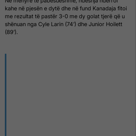
Në mënyrë të pabesueshme, ndeshja ndërroi
kahe në pjesën e dytë dhe në fund Kanadaja fitoi
me rezultat të pastër 3-0 me dy golat tjerë që u
shënuan nga Cyle Larin (74’) dhe Junior Hoilett
(89’).