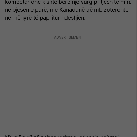
kombëtar dhe kishte bërë një varg pritjesh të mira
në pjesën e parë, me Kanadanë që mbizotëronte
në mënyrë të papritur ndeshjen.