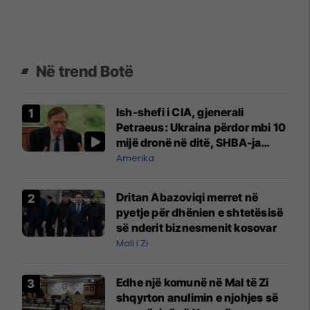
Në trend Botë
Ish-shefi i CIA, gjenerali
Petraeus: Ukraina përdor mbi 10
mijë dronë në ditë, SHBA-ja
mbetet shumë prapa në
Amerika
prodhim
Dritan Abazoviqi merret në
pyetje për dhënien e shtetësisë
së nderit biznesmenit kosovar
Mali i Zi
Edhe një komunë në Mal të Zi
shqyrton anulimin e njohjes së