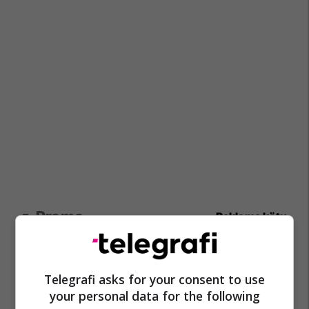
Promo
Reklamo këtu
Oferta e Korrikut në FAFA Sun
Fafa Resorts
Telegrafi asks for your consent to use
your personal data for the following