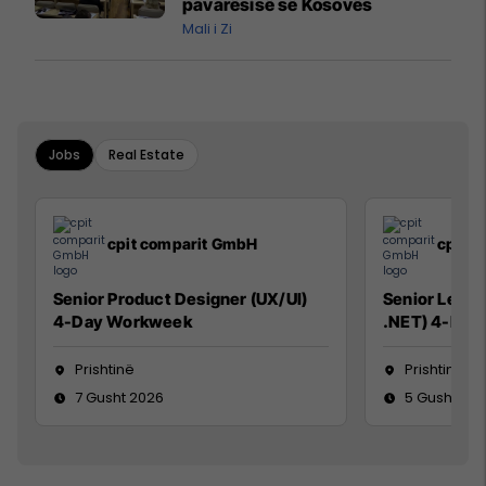
pavarësisë së Kosovës
Mali i Zi
Jobs
Real Estate
cpit comparit GmbH
cpit 
Senior Product Designer (UX/UI)
Senior Lead 
4-Day Workweek
.NET) 4-Day
Prishtinë
Prishtinë
7 Gusht 2026
5 Gusht 20