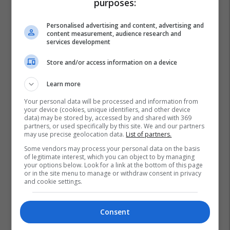
purposes:
EXFIS – Katër stinë, një zgjedhje
e sigurt
Personalised advertising and content, advertising and
content measurement, audience research and
EXFIS
services development
Store and/or access information on a device
United Hospital me pako
speciale për diasporën
Learn more
United Hospital
Your personal data will be processed and information from
your device (cookies, unique identifiers, and other device
Alba Health sjell mbështetje
data) may be stored by, accessed by and shared with 369
partners, or used specifically by this site. We and our partners
profesionale për organizatat
may use precise geolocation data.
List of partners.
Spitex në Zvicër
Some vendors may process your personal data on the basis
Alba Health
of legitimate interest, which you can object to by managing
your options below. Look for a link at the bottom of this page
or in the site menu to manage or withdraw consent in privacy
and cookie settings.
Kampionati Botëror 2026
Consent