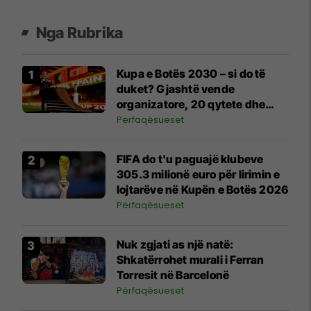
Nga Rubrika
Kupa e Botës 2030 – si do të
duket? Gjashtë vende
organizatore, 20 qytete dhe
mundësia që finalja të zhvillohet
Përfaqësueset
në Marok në vend të "Santiago
Bernabeut"
FIFA do t'u paguajë klubeve
305.3 milionë euro për lirimin e
lojtarëve në Kupën e Botës 2026
Përfaqësueset
Nuk zgjati as një natë:
Shkatërrohet murali i Ferran
Torresit në Barcelonë
Përfaqësueset