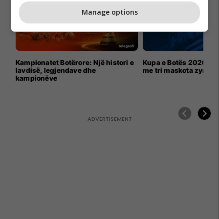
Manage options
Kampionatet Botërore: Një histori e
Kupa e Botës 2026 për
lavdisë, legjendave dhe
me tri maskota zyrtar
kampionëve