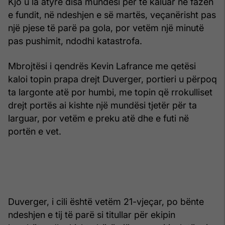
Kjo u la atyre disa mundësi për të kaluar në fazën
e fundit, në ndeshjen e së martës, veçanërisht pas
një pjese të parë pa gola, por vetëm një minutë
pas pushimit, ndodhi katastrofa.
Mbrojtësi i qendrës Kevin Lafrance me qetësi
kaloi topin prapa drejt Duverger, portieri u përpoq
ta largonte atë por humbi, me topin që rrokulliset
drejt portës ai kishte një mundësi tjetër për ta
larguar, por vetëm e preku atë dhe e futi në
portën e vet.
Duverger, i cili është vetëm 21-vjeçar, po bënte
ndeshjen e tij të parë si titullar për ekipin