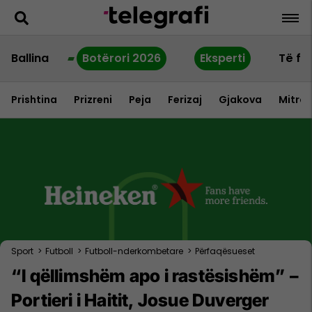
Ballina
Botërori 2026
Eksperti
Të fu
Prishtina
Prizreni
Peja
Ferizaj
Gjakova
Mitrov
Sport
>
Futboll
>
Futboll-nderkombetare
>
Përfaqësueset
“I qëllimshëm apo i rastësishëm” –
Portieri i Haitit, Josue Duverger