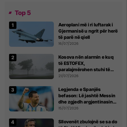
Top 5
Aeroplani më i ri luftarak i
Gjermanisë u ngrit për herë
të parë në qiell
16/07/2026
Kosova nën alarmin e kuq
të ESTOFEX,
paralajmërohen stuhi të
fuqishme me breshër dhe
21/07/2026
erëra të forta
Legjenda e Spanjës
befason: Lë jashtë Messin
dhe zgjedh argjentinasin
më të mirë në botë
15/07/2026
Sllovenët zbulojnë se sa do