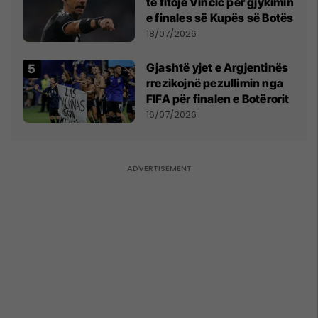
të fitojë Vincic për gjykimin
e finales së Kupës së Botës
18/07/2026
Gjashtë yjet e Argjentinës
rrezikojnë pezullimin nga
FIFA për finalen e Botërorit
16/07/2026