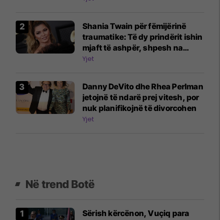
Shania Twain për fëmijërinë
traumatike: Të dy prindërit ishin
mjaft të ashpër, shpesh na
rrihnin
Yjet
Danny DeVito dhe Rhea Perlman
jetojnë të ndarë prej vitesh, por
nuk planifikojnë të divorcohen
Yjet
Në trend Botë
Sërish kërcënon, Vuçiq para