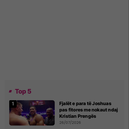
Top 5
Fjalët e para të Joshuas
pas fitores me nokaut ndaj
Kristian Prengës
26/07/2026