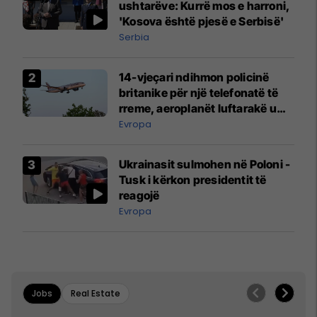
ushtarëve: Kurrë mos e harroni,
'Kosova është pjesë e Serbisë'
Serbia
14-vjeçari ndihmon policinë
britanike për një telefonatë të
rreme, aeroplanët luftarakë u
ngritën në ajër për të
Evropa
interceptuar fluturaken e Qatar
Airways që po shkonte drejt
Ukrainasit sulmohen në Poloni -
Mançesterit
Tusk i kërkon presidentit të
reagojë
Evropa
Jobs
Real Estate