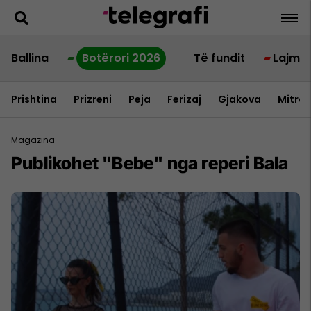
Ballina
Botërori 2026
Të fundit
Lajme
Prishtina
Prizreni
Peja
Ferizaj
Gjakova
Mitrov
Magazina
Publikohet "Bebe" nga reperi Bala