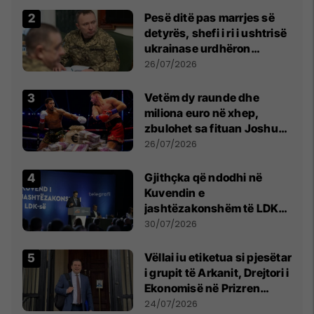
Pesë ditë pas marrjes së
detyrës, shefi i ri i ushtrisë
ukrainase urdhëron
kontroll të madh
26/07/2026
Vetëm dy raunde dhe
miliona euro në xhep,
zbulohet sa fituan Joshua
e Prenga
26/07/2026
Gjithçka që ndodhi në
Kuvendin e
jashtëzakonshëm të LDK-
së
30/07/2026
Vëllai iu etiketua si pjesëtar
i grupit të Arkanit, Drejtori i
Ekonomisë në Prizren
mohon pretendimet
24/07/2026