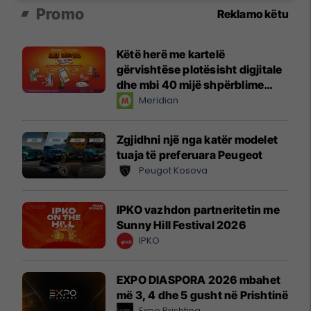
Promo
Reklamo këtu
Këtë herë me kartelë
gërvishtëse plotësisht digjitale
dhe mbi 40 mijë shpërblime
instant!
Meridian
Zgjidhni një nga katër modelet
tuaja të preferuara Peugeot
Peugot Kosova
IPKO vazhdon partneritetin me
Sunny Hill Festival 2026
IPKO
EXPO DIASPORA 2026 mbahet
më 3, 4 dhe 5 gusht në Prishtinë
Expo Prishtina