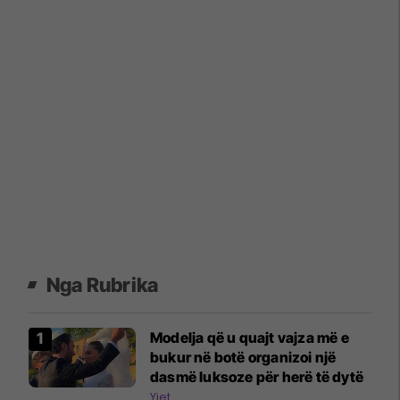
Nga Rubrika
Modelja që u quajt vajza më e
bukur në botë organizoi një
dasmë luksoze për herë të dytë
Yjet