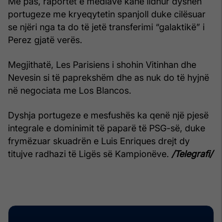
Më pas, raportet e mediave kanë lidhur dyshen
portugeze me kryeqytetin spanjoll duke cilësuar
se njëri nga ta do të jetë transferimi “galaktikë” i
Perez gjatë verës.
Megjithatë, Les Parisiens i shohin Vitinhan dhe
Nevesin si të paprekshëm dhe as nuk do të hyjnë
në negociata me Los Blancos.
Dyshja portugeze e mesfushës ka qenë një pjesë
integrale e dominimit të paparë të PSG-së, duke
frymëzuar skuadrën e Luis Enriques drejt dy
titujve radhazi të Ligës së Kampionëve.
/Telegrafi/