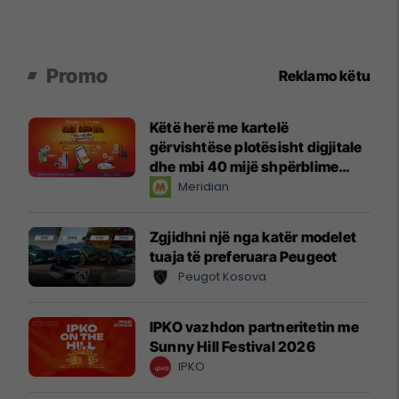
Promo
Reklamo këtu
Këtë herë me kartelë
gërvishtëse plotësisht digjitale
dhe mbi 40 mijë shpërblime
instant!
Meridian
Zgjidhni një nga katër modelet
tuaja të preferuara Peugeot
Peugot Kosova
IPKO vazhdon partneritetin me
Sunny Hill Festival 2026
IPKO