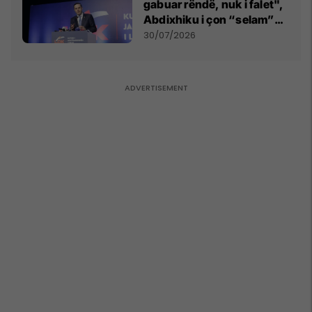
gabuar rëndë, nuk i falet",
Abdixhiku i çon “selam”
Përparim Ramës
30/07/2026