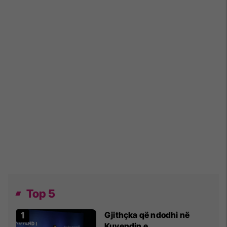
Top 5
Gjithçka që ndodhi në
Kuvendin e