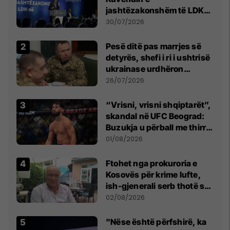
jashtëzakonshëm të LDK-
së
30/07/2026
Pesë ditë pas marrjes së
detyrës, shefi i ri i ushtrisë
ukrainase urdhëron
kontroll të madh
26/07/2026
“Vrisni, vrisni shqiptarët”,
skandal në UFC Beograd:
Buzukja u përball me thirrje
anti-shqiptare nga
01/08/2026
tribunat
Ftohet nga prokuroria e
Kosovës për krime lufte,
ish-gjenerali serb thotë se
dikush e tradhtoi në
02/08/2026
Beograd
"Nëse është përfshirë, ka