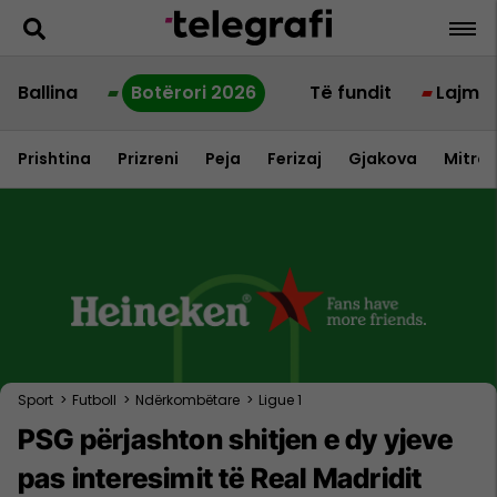
Ballina
Botërori 2026
Të fundit
Lajme
Prishtina
Prizreni
Peja
Ferizaj
Gjakova
Mitrov
Sport
>
Futboll
>
Ndërkombëtare
>
Ligue 1
PSG përjashton shitjen e dy yjeve
pas interesimit të Real Madridit