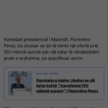
Kandidati presidencial i Madridit, Florentino
Perez, ka zbuluar se do të bënte një ofertë prej
150 milionë eurosh për një lojtar të rëndësishëm
javën e ardhshme, pa specifikuar emrin.
Gazetarja e njohur zbulon se cili
lojtar është “transferimi 150
milionë eurosh” i Florentino Perez