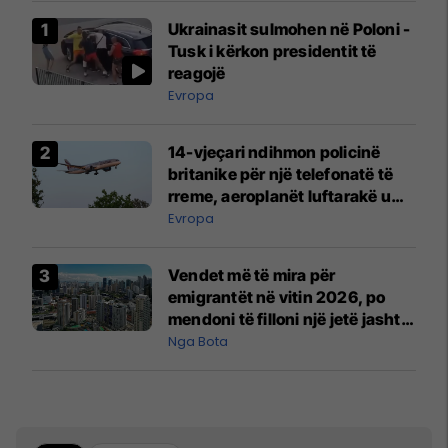
Ukrainasit sulmohen në Poloni -
Tusk i kërkon presidentit të
reagojë
Evropa
14-vjeçari ndihmon policinë
britanike për një telefonatë të
rreme, aeroplanët luftarakë u
ngritën në ajër për të
Evropa
interceptuar fluturaken e Qatar
Airways që po shkonte drejt
Vendet më të mira për
Mançesterit
emigrantët në vitin 2026, po
mendoni të filloni një jetë jashtë
vendit?
Nga Bota