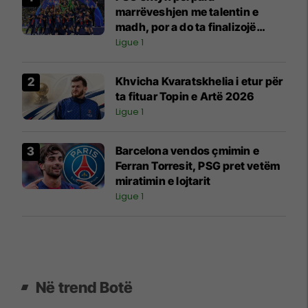
marrëveshjen me talentin e
madh, por a do ta finalizojë
transferimin?
Ligue 1
Khvicha Kvaratskhelia i etur për
ta fituar Topin e Artë 2026
Ligue 1
Barcelona vendos çmimin e
Ferran Torresit, PSG pret vetëm
miratimin e lojtarit
Ligue 1
Në trend Botë