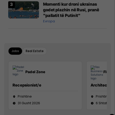
Momenti kur droni ukrainas
godet plazhin në Rusi, pranë
"pallatit të Putinit"
Evropa
Jobs
Real Estate
Padel Zone
Flex B
Recepsionist/e
Architect
Prishtine
Prishtinë
31 Gusht 2026
6 Shtator 2