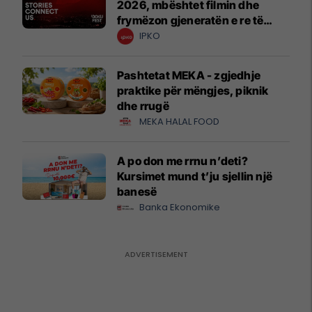
2026, mbështet filmin dhe
frymëzon gjeneratën e re të
krijuesve
IPKO
Pashtetat MEKA - zgjedhje
praktike për mëngjes, piknik
dhe rrugë
MEKA HALAL FOOD
A po don me rrnu n’deti?
Kursimet mund t’ju sjellin një
banesë
Banka Ekonomike