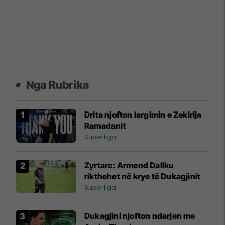
Nga Rubrika
Drita njofton largimin e Zekirija
Ramadanit
Superliga
Zyrtare: Armend Dallku
rikthehet në krye të Dukagjinit
Superliga
Dukagjini njofton ndarjen me