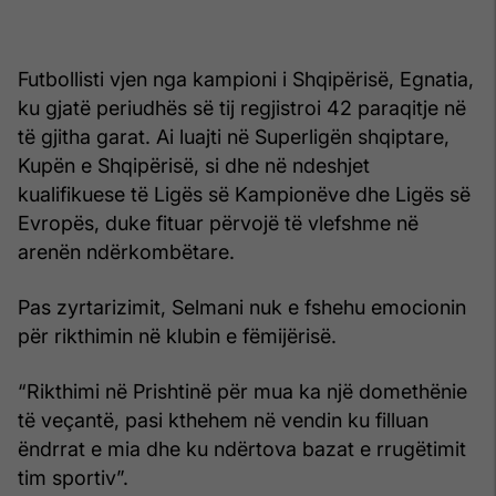
Futbollisti vjen nga kampioni i Shqipërisë, Egnatia,
ku gjatë periudhës së tij regjistroi 42 paraqitje në
të gjitha garat. Ai luajti në Superligën shqiptare,
Kupën e Shqipërisë, si dhe në ndeshjet
kualifikuese të Ligës së Kampionëve dhe Ligës së
Evropës, duke fituar përvojë të vlefshme në
arenën ndërkombëtare.
Pas zyrtarizimit, Selmani nuk e fshehu emocionin
për rikthimin në klubin e fëmijërisë.
“Rikthimi në Prishtinë për mua ka një domethënie
të veçantë, pasi kthehem në vendin ku filluan
ëndrrat e mia dhe ku ndërtova bazat e rrugëtimit
tim sportiv”.