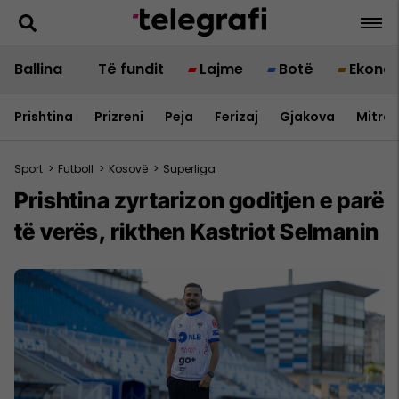
Ballina
Të fundit
Lajme
Botë
Ekono
Prishtina
Prizreni
Peja
Ferizaj
Gjakova
Mitrov
Sport
>
Futboll
>
Kosovë
>
Superliga
Prishtina zyrtarizon goditjen e parë
të verës, rikthen Kastriot Selmanin