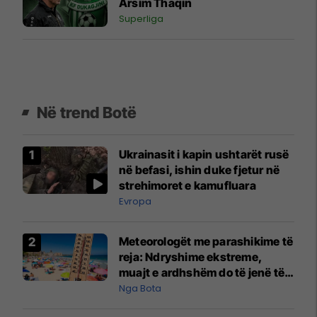
Arsim Thaqin
Superliga
Në trend Botë
Ukrainasit i kapin ushtarët rusë
në befasi, ishin duke fjetur në
strehimoret e kamufluara
Evropa
Meteorologët me parashikime të
reja: Ndryshime ekstreme,
muajt e ardhshëm do të jenë të
pazakontë
Nga Bota