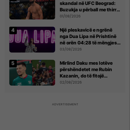
skandal në UFC Beograd:
Buzukja u përball me thirrje
anti-shqiptare nga
01/08/2026
tribunat
Një pleskavicë e ngrënë
nga Dua Lipa në Prishtinë
në orën 04:28 të mëngjesit
- dhe bota digjitale serbe
03/08/2026
shpall gjendjen e luftës
Mirlind Daku mes lotëve
përshëndetet me Rubin
Kazanin, do të fitojë
miliona te Spartak Moska
02/08/2026