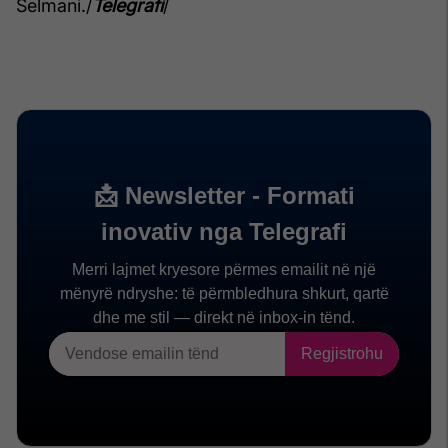
Selmani./
Telegrafi
/