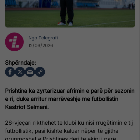
Nga
Telegrafi
12/06/2026
Prishtina ka zyrtarizuar afrimin e parë për sezonin
e ri, duke arritur marrëveshje me futbollistin
Kastriot Selmani.
26-vjeçari rikthehet te klubi ku nisi rrugëtimin e tij
futbollistik, pasi kishte kaluar nëpër të gjitha
grupmoshat e Prishtinës deri te ekipi i parë.