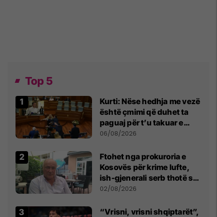
Top 5
Kurti: Nëse hedhja me vezë
është çmimi që duhet ta
paguaj për t’u takuar e
bashkëbiseduar jam i
06/08/2026
lumtur ta bëj këtë
Ftohet nga prokuroria e
Kosovës për krime lufte,
ish-gjenerali serb thotë se
dikush e tradhtoi në
02/08/2026
Beograd
“Vrisni, vrisni shqiptarët”,