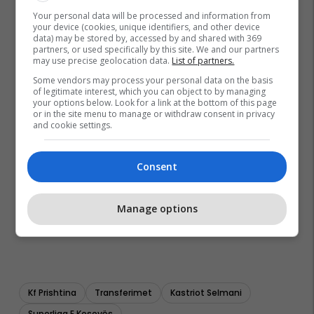
Your personal data will be processed and information from
your device (cookies, unique identifiers, and other device
data) may be stored by, accessed by and shared with 369
partners, or used specifically by this site. We and our partners
may use precise geolocation data.
List of partners.
Some vendors may process your personal data on the basis
of legitimate interest, which you can object to by managing
your options below. Look for a link at the bottom of this page
or in the site menu to manage or withdraw consent in privacy
and cookie settings.
Consent
Manage options
Kf Prishtina
Transferimet
Kastriot Selmani
Superliga E Kosovës