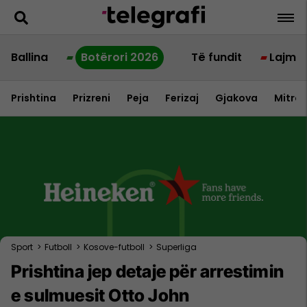
Ballina
Botërori 2026
Të fundit
Lajme
Prishtina
Prizreni
Peja
Ferizaj
Gjakova
Mitrov
Sport
>
Futboll
>
Kosove-futboll
>
Superliga
Prishtina jep detaje për arrestimin
e sulmuesit Otto John