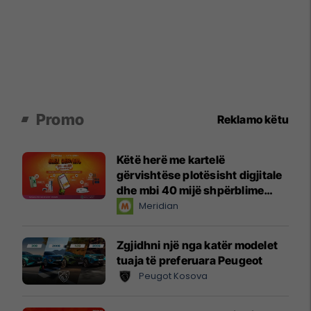
Promo
Reklamo këtu
Këtë herë me kartelë
gërvishtëse plotësisht digjitale
dhe mbi 40 mijë shpërblime
instant!
Meridian
Zgjidhni një nga katër modelet
tuaja të preferuara Peugeot
Peugot Kosova