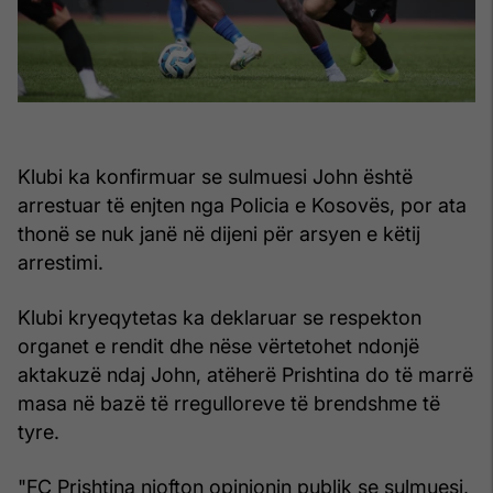
Klubi ka konfirmuar se sulmuesi John është
arrestuar të enjten nga Policia e Kosovës, por ata
thonë se nuk janë në dijeni për arsyen e këtij
arrestimi.
Klubi kryeqytetas ka deklaruar se respekton
organet e rendit dhe nëse vërtetohet ndonjë
aktakuzë ndaj John, atëherë Prishtina do të marrë
masa në bazë të rregulloreve të brendshme të
tyre.
"FC Prishtina njofton opinionin publik se sulmuesi,