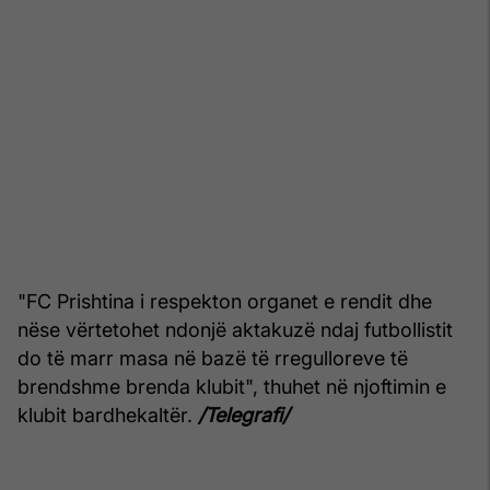
"FC Prishtina i respekton organet e rendit dhe
nëse vërtetohet ndonjë aktakuzë ndaj futbollistit
do të marr masa në bazë të rregulloreve të
brendshme brenda klubit", thuhet në njoftimin e
klubit bardhekaltër.
/Telegrafi/