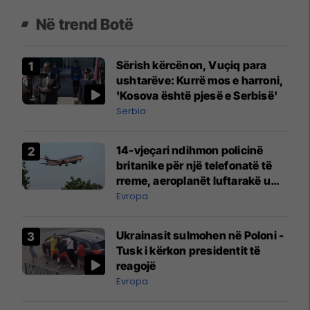
Në trend Botë
Sërish kërcënon, Vuçiq para
ushtarëve: Kurrë mos e harroni,
'Kosova është pjesë e Serbisë'
Serbia
14-vjeçari ndihmon policinë
britanike për një telefonatë të
rreme, aeroplanët luftarakë u
ngritën në ajër për të
Evropa
interceptuar fluturaken e Qatar
Airways që po shkonte drejt
Ukrainasit sulmohen në Poloni -
Mançesterit
Tusk i kërkon presidentit të
reagojë
Evropa