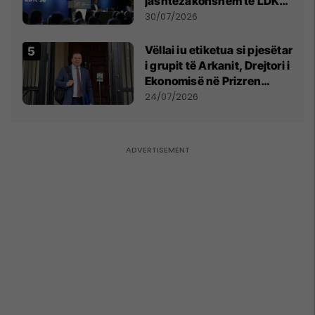
jashtëzakonshëm të LDK-
së
30/07/2026
Vëllai iu etiketua si pjesëtar
i grupit të Arkanit, Drejtori i
Ekonomisë në Prizren
mohon pretendimet
24/07/2026