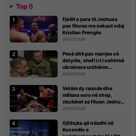
Top 5
Fjalët e para të Joshuas
pas fitores me nokaut ndaj
Kristian Prengës
26/07/2026
Pesë ditë pas marrjes së
detyrës, shefi i ri i ushtrisë
ukrainase urdhëron
kontroll të madh
26/07/2026
Vetëm dy raunde dhe
miliona euro në xhep,
zbulohet sa fituan Joshua
e Prenga
26/07/2026
Gjithçka që ndodhi në
Kuvendin e