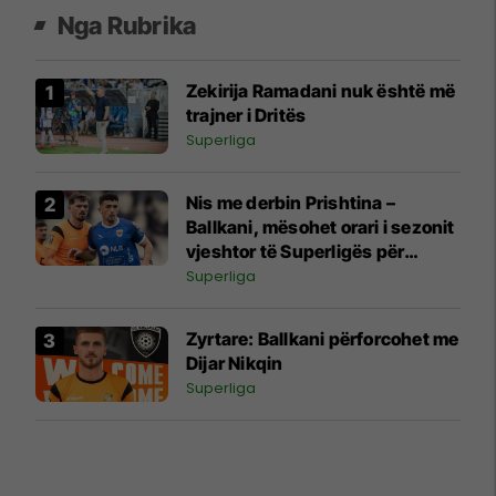
Nga Rubrika
Zekirija Ramadani nuk është më
trajner i Dritës
Superliga
Nis me derbin Prishtina –
Ballkani, mësohet orari i sezonit
vjeshtor të Superligës për
edicionin 2026/27
Superliga
Zyrtare: Ballkani përforcohet me
Dijar Nikqin
Superliga