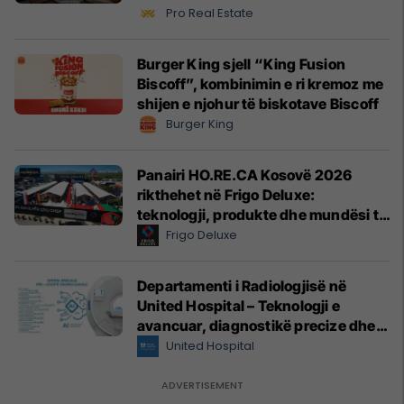
Pro Real Estate
Burger King sjell “King Fusion
Biscoff”, kombinimin e ri kremoz me
shijen e njohur të biskotave Biscoff
Burger King
Panairi HO.RE.CA Kosovë 2026
rikthehet në Frigo Deluxe:
teknologji, produkte dhe mundësi të
reja për hoteleri dhe gastronomi
Frigo Deluxe
Departamenti i Radiologjisë në
United Hospital – Teknologji e
avancuar, diagnostikë precize dhe
kujdes profesional
United Hospital