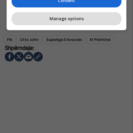
Consent
Manage options
Ffk
Otto John
Superliga E Kosovës
Kf Prishtina