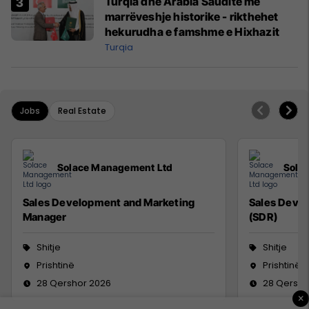
Turqia dhe Arabia Saudite me
marrëveshje historike - rikthehet
hekurudha e famshme e Hixhazit
Turqia
Jobs
Real Estate
Solace Management Ltd
Sola
Sales Development and Marketing
Sales Deve
Manager
(SDR)
Shitje
Shitje
Prishtinë
Prishtinë
28 Qershor 2026
28 Qersho
×