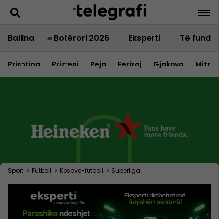
Ballina
Botërori 2026
Eksperti
Të fundit
Prishtina
Prizreni
Peja
Ferizaj
Gjakova
Mitrov
Sport
>
Futboll
>
Kosove-futboll
>
Superliga