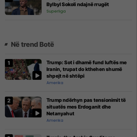
Bylbyl Sokoli ndajnë rrugët
Superliga
Në trend Botë
Trump: Sot i dhamë fund luftës me
Iranin, trupat do kthehen shumë
shpejt në shtëpi
Amerika
Trump ndërhyn pas tensionimit të
situatës mes Erdoganit dhe
Netanyahut
Amerika