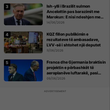
Ish-ylli i Brazilit sulmon
Ancelottin pas barazimit me
Marokun: E nisi ndeshjen me
formacionin e gabuar
14/06/2026
KQZ fillon publikimin e
rezultateve të ambasadave,
LVV-së i shtohet një deputet
11/06/2026
Franca dhe Gjermania braktisin
projektin e përbashkët të
aeroplanëve luftarakë, pasi
kompanitë nuk arrijnë
09/06/2026
marrëveshje