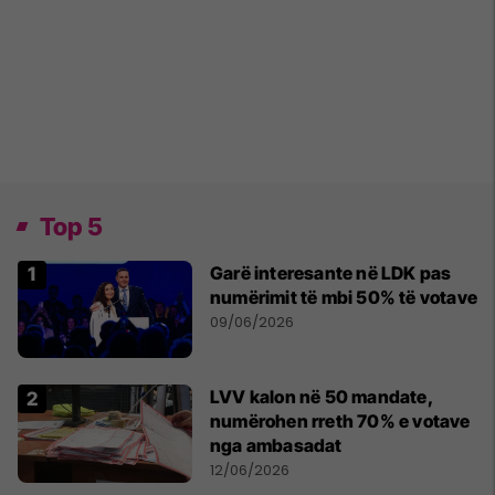
Top 5
Garë interesante në LDK pas
numërimit të mbi 50% të votave
09/06/2026
LVV kalon në 50 mandate,
numërohen rreth 70% e votave
nga ambasadat
12/06/2026