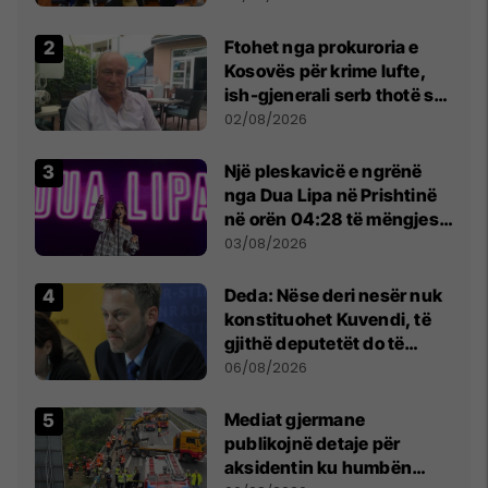
Ftohet nga prokuroria e
Kosovës për krime lufte,
ish-gjenerali serb thotë se
dikush e tradhtoi në
02/08/2026
Beograd
Një pleskavicë e ngrënë
nga Dua Lipa në Prishtinë
në orën 04:28 të mëngjesit
- dhe bota digjitale serbe
03/08/2026
shpall gjendjen e luftës
Deda: Nëse deri nesër nuk
konstituohet Kuvendi, të
gjithë deputetët do të
bëjnë shkelje të rëndë
06/08/2026
kushtetuese
Mediat gjermane
publikojnë detaje për
aksidentin ku humbën