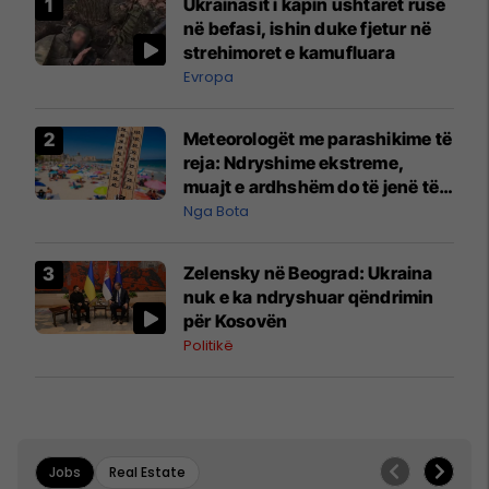
Ukrainasit i kapin ushtarët rusë
në befasi, ishin duke fjetur në
strehimoret e kamufluara
Evropa
Meteorologët me parashikime të
reja: Ndryshime ekstreme,
muajt e ardhshëm do të jenë të
pazakontë
Nga Bota
Zelensky në Beograd: Ukraina
nuk e ka ndryshuar qëndrimin
për Kosovën
Politikë
Jobs
Real Estate