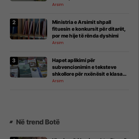
ndërkombëtar
Arsim
Ministria e Arsimit shpall
fituesin e konkursit për ditarët,
por me hije të rënda dyshimi
Arsim
Hapet aplikimi për
subvencionimin e teksteve
shkollore për nxënësit e klasave
1–9
Arsim
Në trend Botë