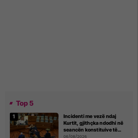
Top 5
Incidenti me vezë ndaj
Kurtit, gjithçka ndodhi në
seancën konstituive të
Kuvendit
06/08/2026