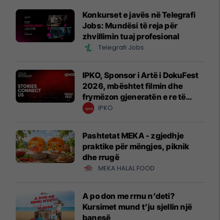
Konkurset e javës në Telegrafi
Jobs: Mundësi të reja për
zhvillimin tuaj profesional
Telegrafi Jobs
IPKO, Sponsor i Artë i DokuFest
2026, mbështet filmin dhe
frymëzon gjeneratën e re të
krijuesve
IPKO
Pashtetat MEKA - zgjedhje
praktike për mëngjes, piknik
dhe rrugë
MEKA HALAL FOOD
A po don me rrnu n’deti?
Kursimet mund t’ju sjellin një
banesë