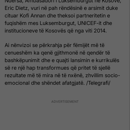
Ndërsa, Ambasadori i Luksemburgut në Kosovë,
Eric Dietz, vuri në pah rëndësinë e arsimit duke
cituar Kofi Annan dhe theksoi partneritetin e
fuqishëm mes Luksemburgut, UNICEF-it dhe
institucioneve të Kosovës që nga viti 2014.
Ai nënvizoi se përkrahja për fëmijët më të
cenueshëm ka qenë gjithmonë në qendër të
bashkëpunimit dhe e quajti lansimin e kurrikulës
së re një hap transformues që pritet të sjellë
rezultate më të mira në të nxënë, zhvillim socio-
emocional dhe shëndet afatgjatë. /Telegrafi/