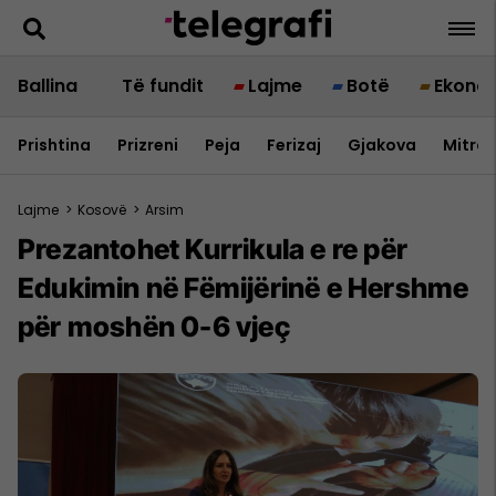
Ballina
Të fundit
Lajme
Botë
Ekono
Prishtina
Prizreni
Peja
Ferizaj
Gjakova
Mitrov
Lajme
>
Kosovë
>
Arsim
Prezantohet Kurrikula e re për
Edukimin në Fëmijërinë e Hershme
për moshën 0-6 vjeç