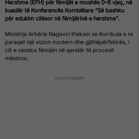
Hershme (EFH) për fëmijët e moshës 0–6 vjeç, në
kuadër të Konferencës Kombëtare “Së bashku
për edukim cilësor në fëmijërinë e hershme”.
Ministrja Arbërie Nagavci theksoi se Kurrikula e re
paraqet një vizion modern dhe gjithëpërfshirës, i
cili e vendos fëmijën në qendër të procesit
mësimor.