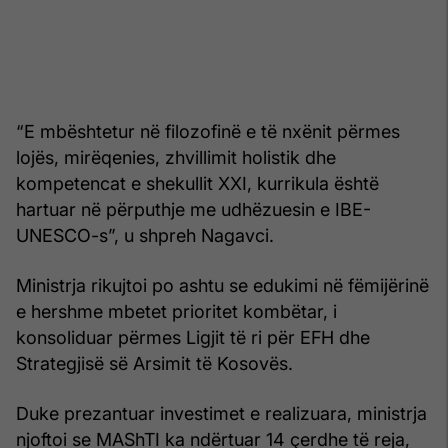
“E mbështetur në filozofinë e të nxënit përmes
lojës, mirëqenies, zhvillimit holistik dhe
kompetencat e shekullit XXI, kurrikula është
hartuar në përputhje me udhëzuesin e IBE-
UNESCO-s”, u shpreh Nagavci.
Ministrja rikujtoi po ashtu se edukimi në fëmijërinë
e hershme mbetet prioritet kombëtar, i
konsoliduar përmes Ligjit të ri për EFH dhe
Strategjisë së Arsimit të Kosovës.
Duke prezantuar investimet e realizuara, ministrja
njoftoi se MAShTI ka ndërtuar 14 çerdhe të reja,