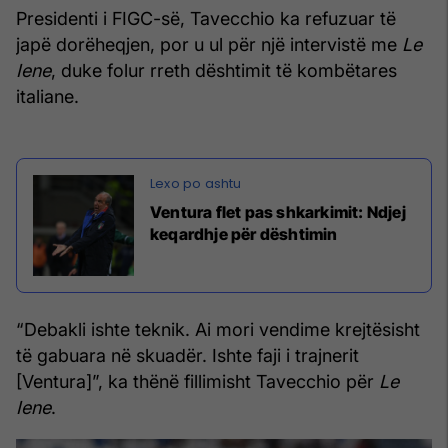
Presidenti i FIGC-së, Tavecchio ka refuzuar të
japë dorëheqjen, por u ul për një intervistë me
Le
Iene
, duke folur rreth dështimit të kombëtares
italiane.
Ventura flet pas shkarkimit: Ndjej
keqardhje për dështimin
“Debakli ishte teknik. Ai mori vendime krejtësisht
të gabuara në skuadër. Ishte faji i trajnerit
[Ventura]”, ka thënë fillimisht Tavecchio për
Le
Iene
.