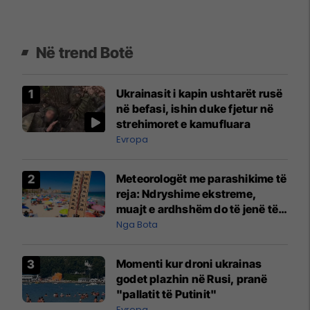
Në trend Botë
Ukrainasit i kapin ushtarët rusë
në befasi, ishin duke fjetur në
strehimoret e kamufluara
Evropa
Meteorologët me parashikime të
reja: Ndryshime ekstreme,
muajt e ardhshëm do të jenë të
pazakontë
Nga Bota
Momenti kur droni ukrainas
godet plazhin në Rusi, pranë
"pallatit të Putinit"
Evropa