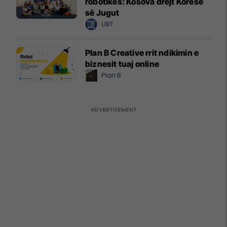
robotikës: Kosova drejt Koresë
së Jugut
UBT
Plan B Creative rrit ndikimin e
biznesit tuaj online
Plan B