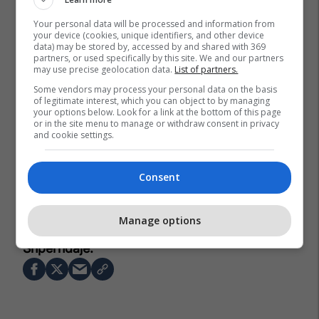
Your personal data will be processed and information from
your device (cookies, unique identifiers, and other device
data) may be stored by, accessed by and shared with 369
partners, or used specifically by this site. We and our partners
may use precise geolocation data.
List of partners.
Some vendors may process your personal data on the basis
of legitimate interest, which you can object to by managing
your options below. Look for a link at the bottom of this page
or in the site menu to manage or withdraw consent in privacy
and cookie settings.
Consent
Figc
Kombëtarja E Italisë
Giampiero Ventura
Manage options
Carlo Tavecchio