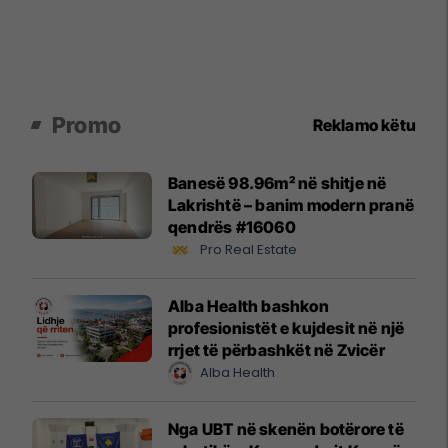
Promo
Reklamo këtu
Banesë 98.96m² në shitje në
Lakrishtë – banim modern pranë
qendrës #16060
Pro Real Estate
Alba Health bashkon
profesionistët e kujdesit në një
rrjet të përbashkët në Zvicër
Alba Health
Nga UBT në skenën botërore të