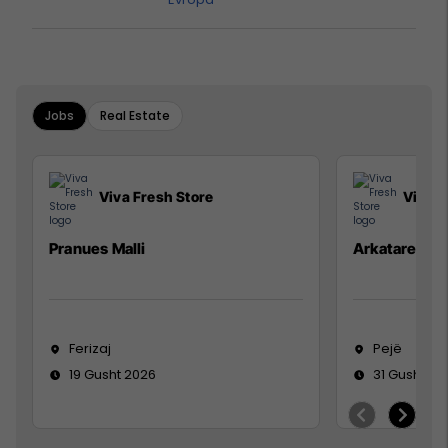
Jobs
Real Estate
Viva Fresh Store
Viva F
Pranues Malli
Arkatare
Ferizaj
Pejë
19 Gusht 2026
31 Gusht 20