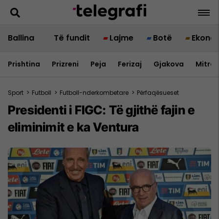
Ballina
Të fundit
Lajme
Botë
Ekono
Prishtina
Prizreni
Peja
Ferizaj
Gjakova
Mitrov
Sport
>
Futboll
>
Futboll-nderkombetare
>
Përfaqësueset
Presidenti i FIGC: Të gjithë fajin e
eliminimit e ka Ventura