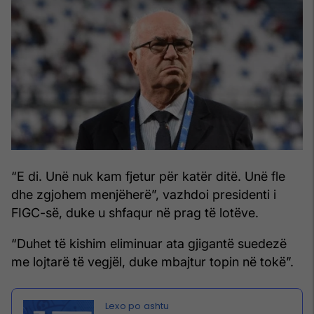
“E di. Unë nuk kam fjetur për katër ditë. Unë fle
dhe zgjohem menjëherë”, vazhdoi presidenti i
FIGC-së, duke u shfaqur në prag të lotëve.
“Duhet të kishim eliminuar ata gjigantë suedezë
me lojtarë të vegjël, duke mbajtur topin në tokë”.