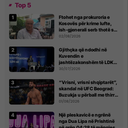
Top 5
Ftohet nga prokuroria e
Kosovës për krime lufte,
ish-gjenerali serb thotë se
dikush e tradhtoi në
02/08/2026
Beograd
Gjithçka që ndodhi në
Kuvendin e
jashtëzakonshëm të LDK-
së
30/07/2026
“Vrisni, vrisni shqiptarët”,
skandal në UFC Beograd:
Buzukja u përball me thirrje
anti-shqiptare nga
01/08/2026
tribunat
Një pleskavicë e ngrënë
nga Dua Lipa në Prishtinë
në orën 04:28 të mëngjesit