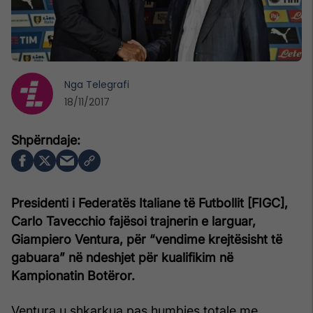
Nga
Telegrafi
18/11/2017
Presidenti i Federatës Italiane të Futbollit [FIGC],
Carlo Tavecchio fajësoi trajnerin e larguar,
Giampiero Ventura, për “vendime krejtësisht të
gabuara” në ndeshjet për kualifikim në
Kampionatin Botëror.
Ventura u shkarkua pas humbjes totale me