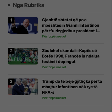
Nga Rubrika
Gjashtë shtetet që po e
mbështesin Gianni Infantinon
për t’u rizgjedhur president i
FIFA-s
Përfaqësueset
Zbulohet skandali i Kupës së
Botës 1998, Francës iu ndalua
testimi i dopingut
Përfaqësueset
Trump do të bëjë gjithçka për ta
mbajtur Infantinon në krye të
FIFA-s
Përfaqësueset