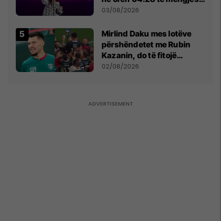
- dhe bota digjitale serbe
03/08/2026
shpall gjendjen e luftës
Mirlind Daku mes lotëve
përshëndetet me Rubin
Kazanin, do të fitojë
miliona te Spartak Moska
02/08/2026