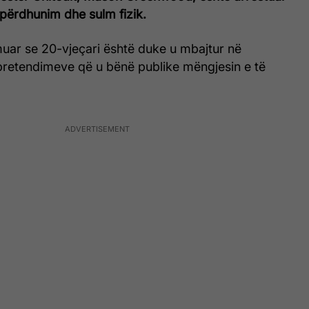
përdhunim dhe sulm fizik.
muar se 20-vjeçari është duke u mbajtur në
retendimeve që u bënë publike mëngjesin e të