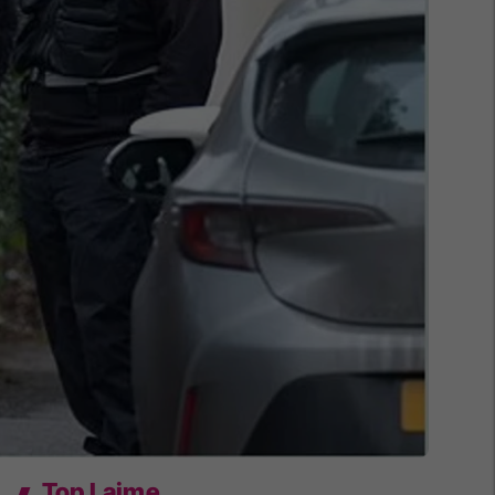
Top Lajme