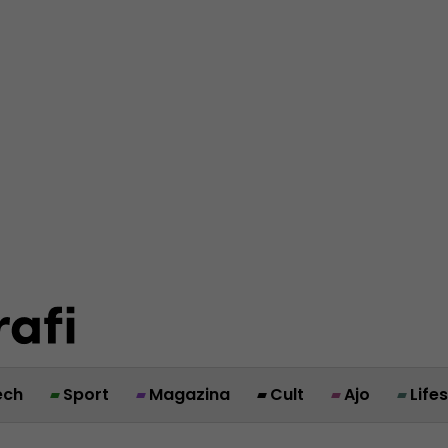
ech
Sport
Magazina
Cult
Ajo
Life