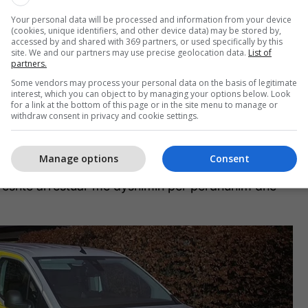
publikon fotografi
Your personal data will be processed and information from your device
(cookies, unique identifiers, and other device data) may be stored by,
tronditëse në Instagram
accessed by and shared with 369 partners, or used specifically by this
site. We and our partners may use precise geolocation data.
List of
partners.
Some vendors may process your personal data on the basis of legitimate
interest, which you can object to by managing your options below. Look
ftuar më herët gjatë ditës së sotme (e diel, 30 janar)
for a link at the bottom of this page or in the site menu to manage or
withdraw consent in privacy and cookie settings.
ideot në rrjetet sociale të postuara në internet nga
rtonte incidente të dhunës fizike”.
Manage options
Consent
 nisur dhe pas hetimeve mund të konfirmojmë se një
t është arrestuar me dyshimin për përdhunim dhe