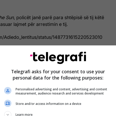
he Sun
, policët janë parë para shtëpisë së tij këtë
suar lajmet për arrestimin e tij.
com/Adiedo_lentitus/status/1487731615220523010
tij e ka suspenduar lojtarin deri në kohë të
ënë se nuk do të kthehet në stërvitje e as nuk do
hje “deri në njoftimin e radhës”, meqenëse
di “
nuk pranon asnjë lloj dhune
”.
Telegrafi asks for your consent to use your
personal data for the following purposes:
Personalised advertising and content, advertising and content
E dashura e Mason
measurement, audience research and services development
Greenwood e akuzon yllin e
Store and/or access information on a device
Man Utd për një sulm,
Learn more