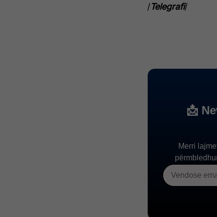
/
Telegrafi
/