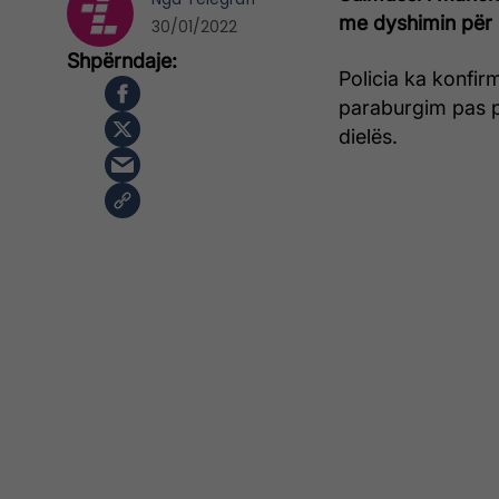
me dyshimin për 
30/01/2022
Policia ka konfir
paraburgim pas p
dielës.