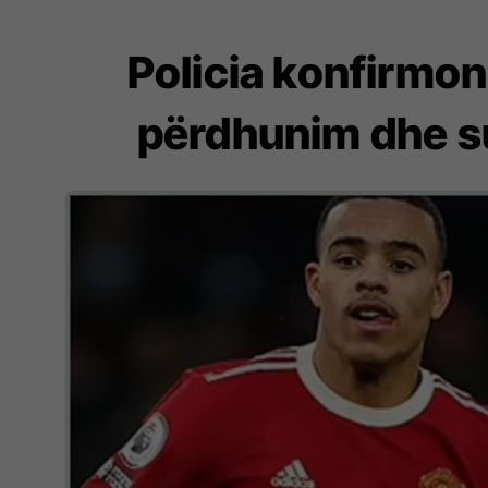
Policia konfirmo
përdhunim dhe su