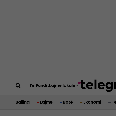
Të Fundit
Lajme lokale
Ballina
Lajme
Botë
Ekonomi
T