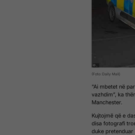
(Foto: Daily Mail)
“Ai mbetet në par
vazhdim”, ka thën
Manchester.
Kujtojmë që e da
disa fotografi tr
duke pretenduar s