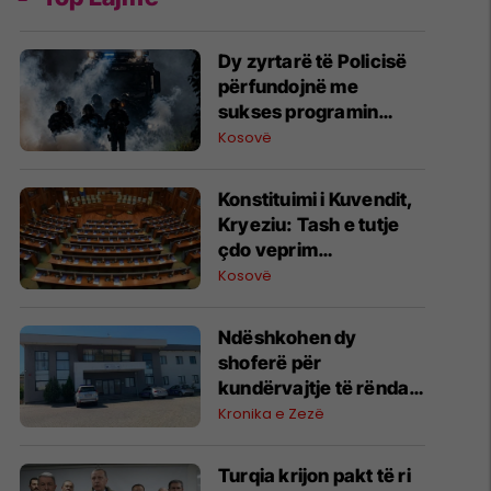
Dy zyrtarë të Policisë
përfundojnë me
sukses programin
ndërkombëtar të
Kosovë
Internshipit në
Universitetin Policor të
​Konstituimi i Kuvendit,
Brandenburgut
Kryeziu: Tash e tutje
çdo veprim
jokushtetues, Baraliu:
Kosovë
Ndërpriteni këtë lojë
politike!
Ndëshkohen dy
shoferë për
kundërvajtje të rënda
në trafik në Shtime –
Kronika e Zezë
gjoba deri në 400 euro
Turqia krijon pakt të ri