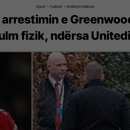
Sport
>
Futboll
>
Ndërkombëtare
n arrestimin e Greenwoo
lm fizik, ndërsa United