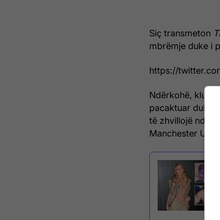
Siç transmeton
T
mbrëmje duke i pa
https://twitter.
Ndërkohë, klubi i 
pacaktuar duke th
të zhvillojë ndes
Manchester Unite