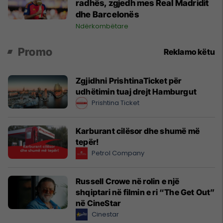
radhës, zgjedh mes Real Madridit
dhe Barcelonës
Ndërkombëtare
Promo
Reklamo këtu
Zgjidhni PrishtinaTicket për
udhëtimin tuaj drejt Hamburgut
Prishtina Ticket
Karburant cilësor dhe shumë më
tepër!
Petrol Company
Russell Crowe në rolin e një
shqiptari në filmin e ri “The Get Out”
në CineStar
Cinestar