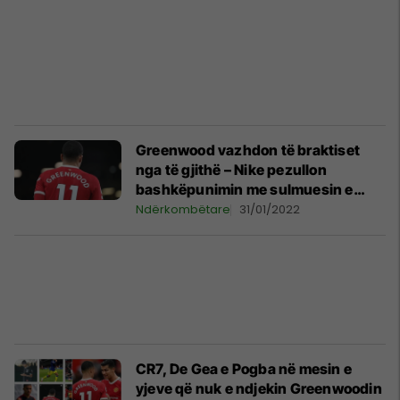
Greenwood vazhdon të braktiset
nga të gjithë – Nike pezullon
bashkëpunimin me sulmuesin e
Unitedit
Ndërkombëtare
31/01/2022
CR7, De Gea e Pogba në mesin e
yjeve që nuk e ndjekin Greenwoodin