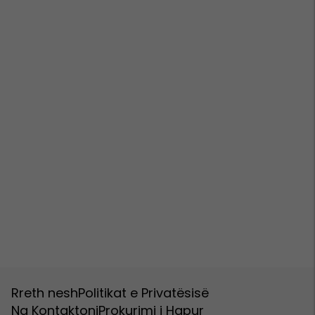
Rreth nesh
Politikat e Privatësisë
Na Kontaktoni
Prokurimi i Hapur