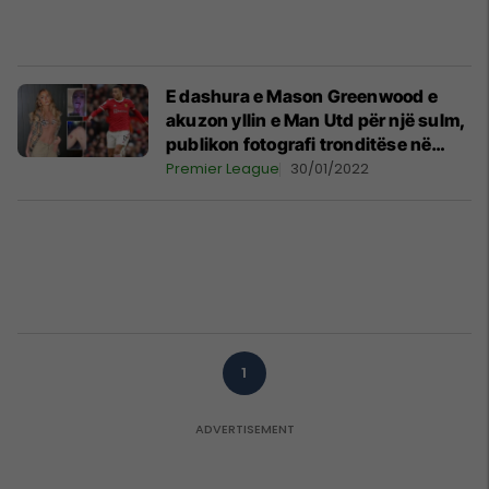
E dashura e Mason Greenwood e
akuzon yllin e Man Utd për një sulm,
publikon fotografi tronditëse në
Instagram
Premier League
30/01/2022
1