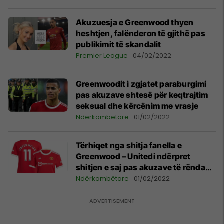
Akuzuesja e Greenwood thyen
heshtjen, falënderon të gjithë pas
publikimit të skandalit
Premier League
04/02/2022
Greenwoodit i zgjatet paraburgimi
pas akuzave shtesë për keqtrajtim
seksual dhe kërcënim me vrasje
Ndërkombëtare
01/02/2022
Tërhiqet nga shitja fanella e
Greenwood – Unitedi ndërpret
shitjen e saj pas akuzave të rënda
ndaj futbollistit
Ndërkombëtare
01/02/2022