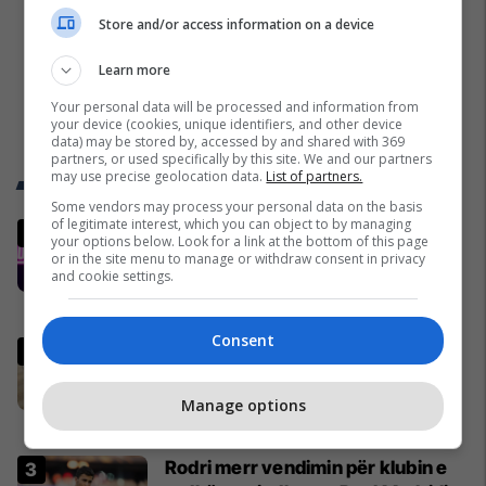
Store and/or access information on a device
Learn more
Your personal data will be processed and information from
your device (cookies, unique identifiers, and other device
data) may be stored by, accessed by and shared with 369
partners, or used specifically by this site. We and our partners
may use precise geolocation data.
List of partners.
Trend Telegrafi
Some vendors may process your personal data on the basis
of legitimate interest, which you can object to by managing
Një pleskavicë e ngrënë nga Dua
your options below. Look for a link at the bottom of this page
Lipa në Prishtinë në orën 04:28 të
or in the site menu to manage or withdraw consent in privacy
and cookie settings.
mëngjesit - dhe bota digjitale
serbe shpall gjendjen e luftës
Enver Robelli
Serbia
Consent
Vaj palme e përbërës të
padeklaruar në etiketë – gjetjet
kryesore të prezantuara nga
Manage options
AUV-i pas kontrollit në sektorin e
Të Tjera
qumështit
Rodri merr vendimin për klubin e