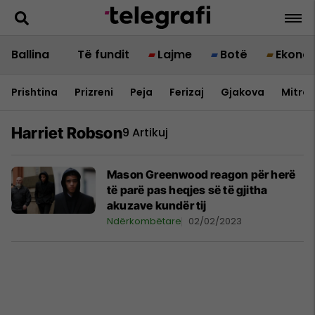
Ballina
Të fundit
Lajme
Botë
Ekono
Prishtina
Prizreni
Peja
Ferizaj
Gjakova
Mitrov
Harriet Robson
9 Artikuj
Mason Greenwood reagon për herë
të parë pas heqjes së të gjitha
akuzave kundër tij
Ndërkombëtare
02/02/2023