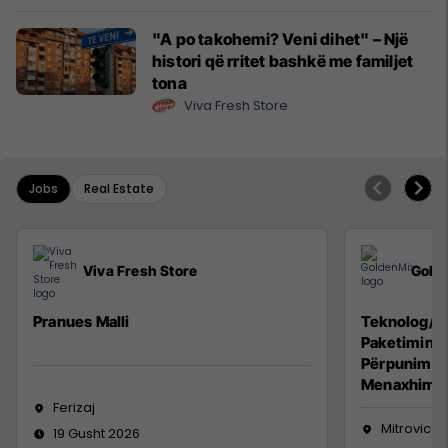
"A po takohemi? Veni dihet" – Një
histori që rritet bashkë me familjet
tona
Viva Fresh Store
Jobs
Real Estate
Viva Fresh Store
Gold
Pranues Malli
Teknolog/e 
Paketimin e
Përpunimin 
Menaxhimin 
Ferizaj
Mitrovicë
19 Gusht 2026