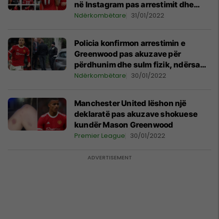
në Instagram pas arrestimit dhe
akuzave për përdhunim dhe sulm
Ndërkombëtare
31/01/2022
fizik
Policia konfirmon arrestimin e
Greenwood pas akuzave për
përdhunim dhe sulm fizik, ndërsa
Unitedi e ka suspenduar
Ndërkombëtare
30/01/2022
Manchester United lëshon një
deklaratë pas akuzave shokuese
kundër Mason Greenwood
Premier League
30/01/2022