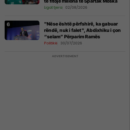
të fitojë miliona te Spartak Moska
Ligat tjera
02/08/2026
"Nëse është përfshirë, ka gabuar
rëndë, nuk i falet", Abdixhiku i çon
“selam” Përparim Ramës
Politikë
30/07/2026