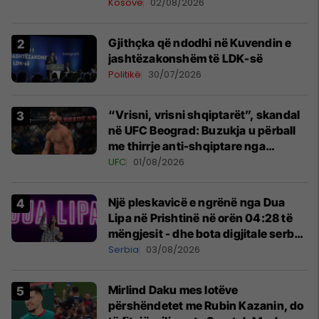
Kosovë
02/08/2026
Gjithçka që ndodhi në Kuvendin e
jashtëzakonshëm të LDK-së
Politikë
30/07/2026
“Vrisni, vrisni shqiptarët”, skandal
në UFC Beograd: Buzukja u përball
me thirrje anti-shqiptare nga
tribunat
UFC
01/08/2026
Një pleskavicë e ngrënë nga Dua
Lipa në Prishtinë në orën 04:28 të
mëngjesit - dhe bota digjitale serbe
shpall gjendjen e luftës
Serbia
03/08/2026
Mirlind Daku mes lotëve
përshëndetet me Rubin Kazanin, do