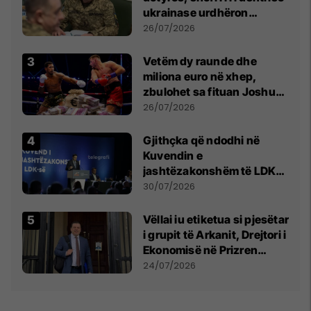
ukrainase urdhëron
kontroll të madh
26/07/2026
Vetëm dy raunde dhe
miliona euro në xhep,
zbulohet sa fituan Joshua
e Prenga
26/07/2026
Gjithçka që ndodhi në
Kuvendin e
jashtëzakonshëm të LDK-
së
30/07/2026
Vëllai iu etiketua si pjesëtar
i grupit të Arkanit, Drejtori i
Ekonomisë në Prizren
mohon pretendimet
24/07/2026