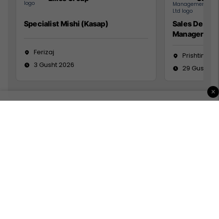
Specialist Mishi (Kasap)
Sales Devel
Manager
Ferizaj
Prishtinë
3 Gusht 2026
29 Gusht 2
×