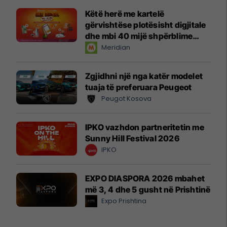
Këtë herë me kartelë
gërvishtëse plotësisht digjitale
dhe mbi 40 mijë shpërblime
instant!
Meridian
Zgjidhni një nga katër modelet
tuaja të preferuara Peugeot
Peugot Kosova
IPKO vazhdon partneritetin me
Sunny Hill Festival 2026
IPKO
EXPO DIASPORA 2026 mbahet
më 3, 4 dhe 5 gusht në Prishtinë
Expo Prishtina