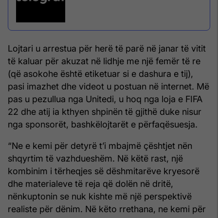
Lojtari u arrestua për herë të parë në janar të vitit
të kaluar për akuzat në lidhje me një femër të re
(që asokohe është etiketuar si e dashura e tij),
pasi imazhet dhe videot u postuan në internet. Më
pas u pezullua nga Unitedi, u hoq nga loja e FIFA
22 dhe atij ia kthyen shpinën të gjithë duke nisur
nga sponsorët, bashkëlojtarët e përfaqësuesja.
“Ne e kemi për detyrë t’i mbajmë çështjet nën
shqyrtim të vazhdueshëm. Në këtë rast, një
kombinim i tërheqjes së dëshmitarëve kryesorë
dhe materialeve të reja që dolën në dritë,
nënkuptonin se nuk kishte më një perspektivë
realiste për dënim. Në këto rrethana, ne kemi për