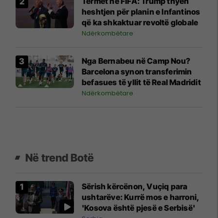
Tërmet në FIFA: Trump thyen
heshtjen për planin e Infantinos
që ka shkaktuar revoltë globale
Ndërkombëtare
Nga Bernabeu në Camp Nou?
Barcelona synon transferimin
befasues të yllit të Real Madridit
Ndërkombëtare
Në trend Botë
Sërish kërcënon, Vuçiq para
ushtarëve: Kurrë mos e harroni,
'Kosova është pjesë e Serbisë'