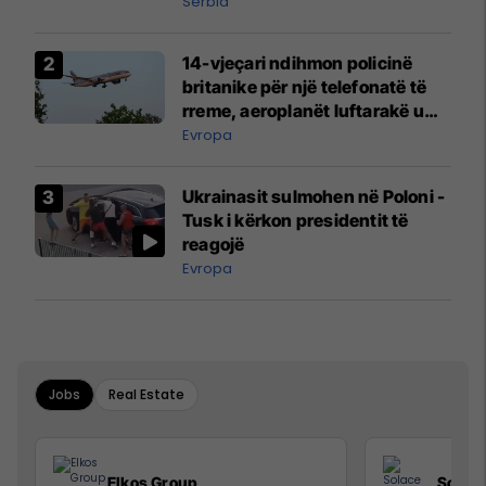
Serbia
14-vjeçari ndihmon policinë
britanike për një telefonatë të
rreme, aeroplanët luftarakë u
ngritën në ajër për të
Evropa
interceptuar fluturaken e Qatar
Airways që po shkonte drejt
Ukrainasit sulmohen në Poloni -
Mançesterit
Tusk i kërkon presidentit të
reagojë
Evropa
Jobs
Real Estate
Elkos Group
Solac