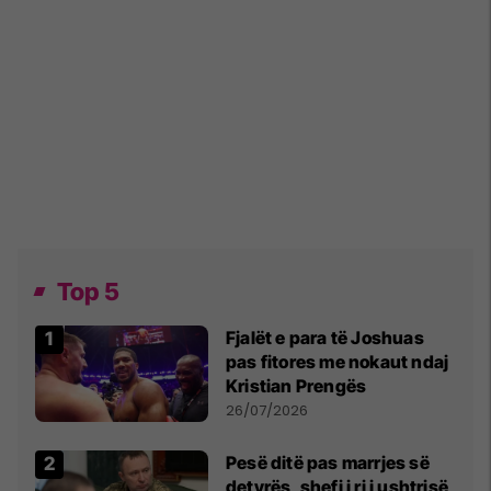
Top 5
Fjalët e para të Joshuas
pas fitores me nokaut ndaj
Kristian Prengës
26/07/2026
Pesë ditë pas marrjes së
detyrës, shefi i ri i ushtrisë