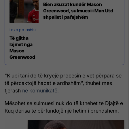
Bien akuzat kundër Mason
Greenwood, sulmuesi i Man Utd
shpallet i pafajshëm
Të gjitha
lajmet nga
Mason
Greenwood
“Klubi tani do të kryejë procesin e vet përpara se
të përcaktojë hapat e ardhshëm”, thuhet mes
tjerash
në komunikatë
.
Mësohet se sulmuesi nuk do të kthehet te Djajtë e
Kuq derisa të përfundojë një hetim i brendshëm.