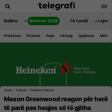
Ballina
Botërori 2026
Të fundit
Lajme
Prishtina
Prizreni
Peja
Ferizaj
Gjakova
Mitrov
Sport
>
Futboll
>
Ndërkombëtare
Mason Greenwood reagon për herë
të parë pas heqjes së të gjitha