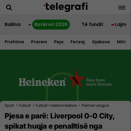
Ballina
Botërori 2026
Të fundit
Lajme
Prishtina
Prizreni
Peja
Ferizaj
Gjakova
Mitrov
Sport
>
Futboll
>
Futboll-nderkombetare
>
Premier League
Pjesa e parë: Liverpool 0-0 City,
spikat huqja e penalltisë nga