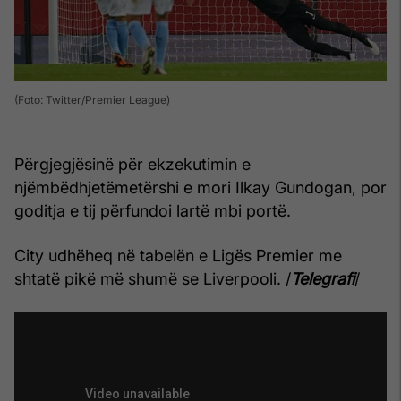
(Foto: Twitter/Premier League)
Përgjegjësinë për ekzekutimin e
njëmbëdhjetëmetërshi e mori Ilkay Gundogan, por
goditja e tij përfundoi lartë mbi portë.
City udhëheq në tabelën e Ligës Premier me
shtatë pikë më shumë se Liverpooli. /
Telegrafi
/