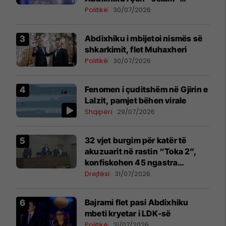
Përparim Ramës
Politikë
30/07/2026
Abdixhiku i mbijetoi nismës së
shkarkimit, flet Muhaxheri
Politikë
30/07/2026
Fenomen i çuditshëm në Gjirin e
Lalzit, pamjet bëhen virale
Shqipëri
29/07/2026
32 vjet burgim për katër të
akuzuarit në rastin “Toka 2”,
konfiskohen 45 ngastra
kadastrale
Drejtësi
31/07/2026
Bajrami flet pasi Abdixhiku
mbeti kryetar i LDK-së
Politikë
31/07/2026