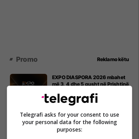
Promo
Reklamo këtu
EXPO DIASPORA 2026 mbahet
më 3, 4 dhe 5 gusht në Prishtinë
Expo Prishtina
Holiday In 2 – banesa juaj për
Telegrafi asks for your consent to use
pushime pranë detit
your personal data for the following
Edil Project
purposes: