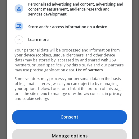
Plan B – reklamoni biznesin tuaj
Personalised advertising and content, advertising and
aty ku është audienca shqiptare
content measurement, audience research and
në Zvicër
services development
Plan B
Store and/or access information on a device
Sigurimi i biznesit me NOVATRA
Learn more
Vermögensberatung AG
Your personal data will be processed and information from
NOVATRA
your device (cookies, unique identifiers, and other device
data) may be stored by, accessed by and shared with 369
partners, or used specifically by this site. We and our partners
may use precise geolocation data.
List of partners.
Some vendors may process your personal data on the basis
of legitimate interest, which you can object to by managing
your options below. Look for a link at the bottom of this page
or in the site menu to manage or withdraw consent in privacy
and cookie settings.
Consent
Manage options