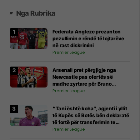
Nga Rubrika
Federata Angleze prezanton
pezullimin e rëndë të lojtarëve
në rast diskrimini
Premier League
Arsenali pret përgjigje nga
Newcastle pas ofertës së
madhe zyrtare për Bruno
Guimaraes
Premier League
“Tani është koha”, agjenti i yllit
të Kupës së Botës bën deklaratë
të fortë për transferimin te
Manchester United
Premier League