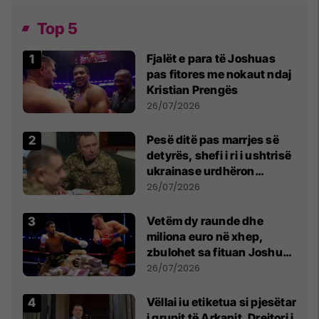
Top 5
Fjalët e para të Joshuas
pas fitores me nokaut ndaj
Kristian Prengës
26/07/2026
Pesë ditë pas marrjes së
detyrës, shefi i ri i ushtrisë
ukrainase urdhëron
kontroll të madh
26/07/2026
Vetëm dy raunde dhe
miliona euro në xhep,
zbulohet sa fituan Joshua
e Prenga
26/07/2026
Vëllai iu etiketua si pjesëtar
i grupit të Arkanit, Drejtori i