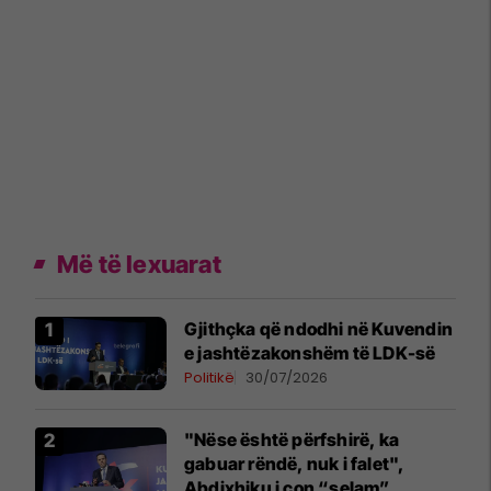
Më të lexuarat
Gjithçka që ndodhi në Kuvendin
e jashtëzakonshëm të LDK-së
Politikë
30/07/2026
"Nëse është përfshirë, ka
gabuar rëndë, nuk i falet",
Abdixhiku i çon “selam”