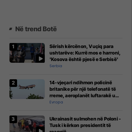
Në trend Botë
Sërish kërcënon, Vuçiq para
ushtarëve: Kurrë mos e harroni,
'Kosova është pjesë e Serbisë'
Serbia
14-vjeçari ndihmon policinë
britanike për një telefonatë të
rreme, aeroplanët luftarakë u
ngritën në ajër për të
Evropa
interceptuar fluturaken e Qatar
Airways që po shkonte drejt
Ukrainasit sulmohen në Poloni -
Mançesterit
Tusk i kërkon presidentit të
reagojë