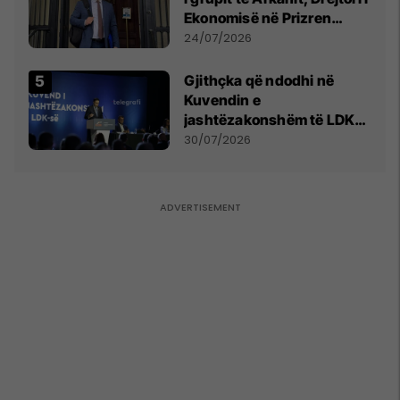
Ekonomisë në Prizren
mohon pretendimet
24/07/2026
Gjithçka që ndodhi në
Kuvendin e
jashtëzakonshëm të LDK-
së
30/07/2026