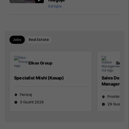
Evropa
Jobs
Real Estate
Elkos Group
Solac
Specialist Mishi (Kasap)
Sales Devel
Manager
Ferizaj
Prishtinë
3 Gusht 2026
29 Gusht 2