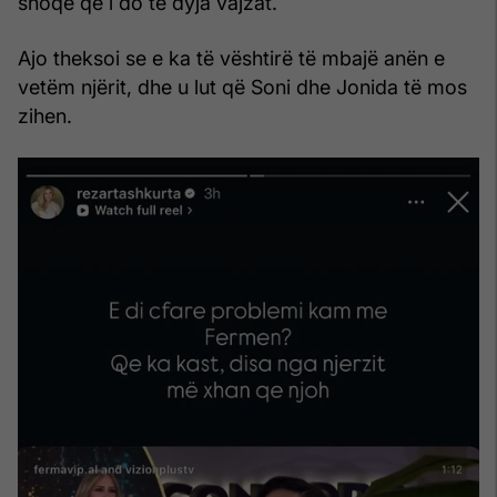
shoqe që i do të dyja vajzat.
Ajo theksoi se e ka të vështirë të mbajë anën e
vetëm njërit, dhe u lut që Soni dhe Jonida të mos
zihen.