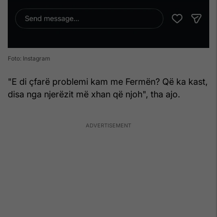
Foto: Instagram
"E di çfarë problemi kam me Fermën? Që ka kast,
disa nga njerëzit më xhan që njoh", tha ajo.