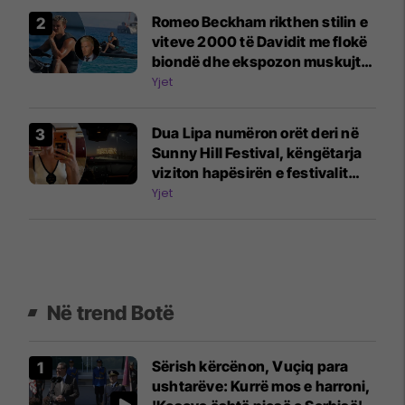
Romeo Beckham rikthen stilin e
viteve 2000 të Davidit me flokë
biondë dhe ekspozon muskujt
gjatë pushimeve familjare në
Yjet
Ibiza
Dua Lipa numëron orët deri në
Sunny Hill Festival, këngëtarja
viziton hapësirën e festivalit
para nisjes
Yjet
Në trend Botë
Sërish kërcënon, Vuçiq para
ushtarëve: Kurrë mos e harroni,