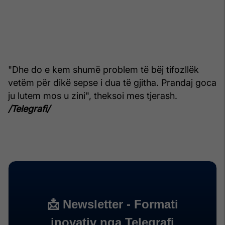
"Dhe do e kem shumë problem të bëj tifozllëk
vetëm për dikë sepse i dua të gjitha. Prandaj goca
ju lutem mos u zini", theksoi mes tjerash.
/Telegrafi/