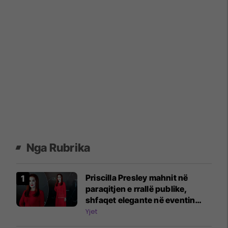
Nga Rubrika
Priscilla Presley mahnit në
paraqitjen e rrallë publike,
shfaqet elegante në eventin
luksoz në Majorka
Yjet