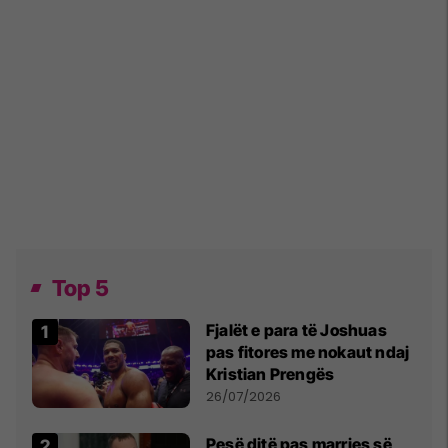
Top 5
Fjalët e para të Joshuas
pas fitores me nokaut ndaj
Kristian Prengës
26/07/2026
Pesë ditë pas marrjes së