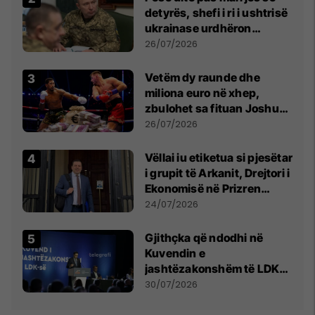
detyrës, shefi i ri i ushtrisë
ukrainase urdhëron
kontroll të madh
26/07/2026
Vetëm dy raunde dhe
miliona euro në xhep,
zbulohet sa fituan Joshua
e Prenga
26/07/2026
Vëllai iu etiketua si pjesëtar
i grupit të Arkanit, Drejtori i
Ekonomisë në Prizren
mohon pretendimet
24/07/2026
Gjithçka që ndodhi në
Kuvendin e
jashtëzakonshëm të LDK-
së
30/07/2026