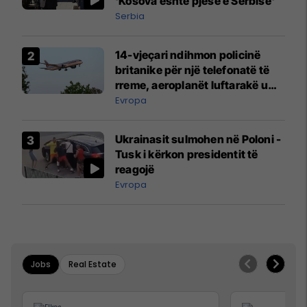
'Kosova është pjesë e Serbisë'
Serbia
14-vjeçari ndihmon policinë
britanike për një telefonatë të
rreme, aeroplanët luftarakë u
ngritën në ajër për të
Evropa
interceptuar fluturaken e Qatar
Airways që po shkonte drejt
Ukrainasit sulmohen në Poloni -
Mançesterit
Tusk i kërkon presidentit të
reagojë
Evropa
Jobs
Real Estate