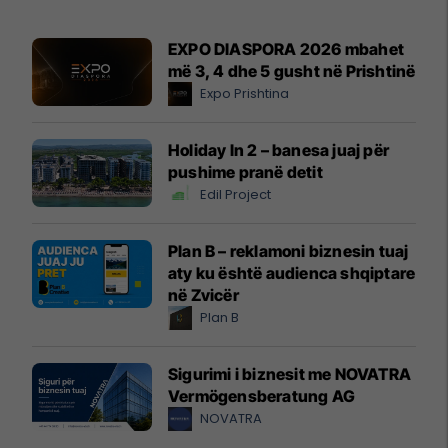
EXPO DIASPORA 2026 mbahet
më 3, 4 dhe 5 gusht në Prishtinë
Expo Prishtina
Holiday In 2 – banesa juaj për
pushime pranë detit
Edil Project
Plan B – reklamoni biznesin tuaj
aty ku është audienca shqiptare
në Zvicër
Plan B
Sigurimi i biznesit me NOVATRA
Vermögensberatung AG
NOVATRA