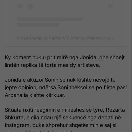
A post shared by Ferma VIP Albania (@fermavip.al)
Ky koment nuk u prit mirë nga Jonida, dhe shpejt
lindën replika të forta mes dy artisteve.
Jonida e akuzoi Sonin se nuk kishte nevojë të
jepte opinion, ndërsa Soni theksoi se po fliste pasi
Arbana ia kishte kërkuar.
Situata nxiti reagimin e mikeshës së tyre, Rezarta
Shkurta, e cila ndau një sekuencë nga debati në
Instagram, duke shprehur shqetësimin e saj si