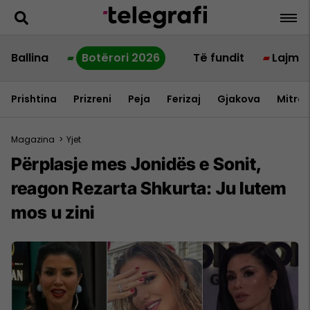
Ballina
Botërori 2026
Të fundit
Lajme
Prishtina
Prizreni
Peja
Ferizaj
Gjakova
Mitrov
Magazina
>
Yjet
Përplasje mes Jonidës e Sonit,
reagon Rezarta Shkurta: Ju lutem
mos u zini