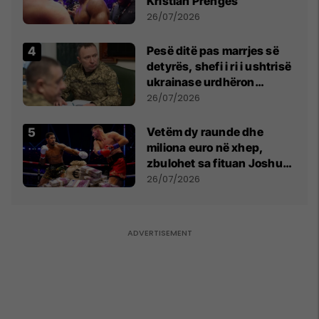
Kristian Prengës
26/07/2026
Pesë ditë pas marrjes së
detyrës, shefi i ri i ushtrisë
ukrainase urdhëron
kontroll të madh
26/07/2026
Vetëm dy raunde dhe
miliona euro në xhep,
zbulohet sa fituan Joshua
e Prenga
26/07/2026