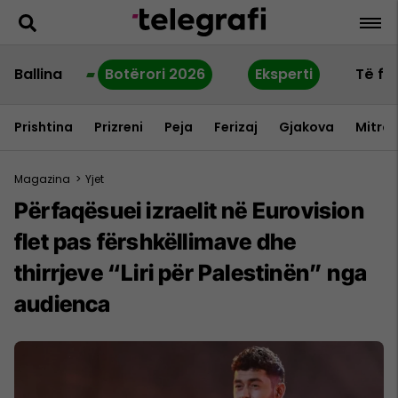
Ballina
Botërori 2026
Eksperti
Të fu
Prishtina
Prizreni
Peja
Ferizaj
Gjakova
Mitrov
Magazina
>
Yjet
Përfaqësuei izraelit në Eurovision
flet pas fërshkëllimave dhe
thirrjeve “Liri për Palestinën” nga
audienca