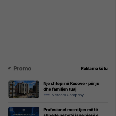
Promo
Reklamo këtu
Një shtëpi në Kosovë - për ju
dhe familjen tuaj
Mercom Company
Profesionet me rritjen më të
shpejtë në botë janë pjesë e