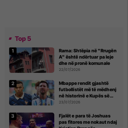
Top 5
Rama: Shtëpia në "Rrugën
A" është ndërtuar pa leje
dhe në pronë komunale
22/07/2026
Mbappe rendit gjashtë
futbollistët më të mëdhenj
në historinë e Kupës së
Botës, Messi mbetet i dyti
23/07/2026
Fjalët e para të Joshuas
pas fitores me nokaut ndaj