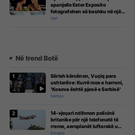
spanjolle Ester Exposito
fotografohen së bashku në një
jaht luksoz në Sardenjë
Yjet
Në trend Botë
Sërish kërcënon, Vuçiq para
ushtarëve: Kurrë mos e harroni,
'Kosova është pjesë e Serbisë'
Serbia
14-vjeçari ndihmon policinë
britanike për një telefonatë të
rreme, aeroplanët luftarakë u
ngritën në ajër për të
Evropa