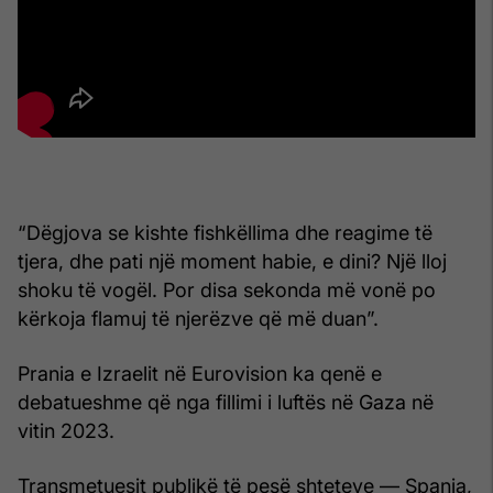
“Dëgjova se kishte fishkëllima dhe reagime të
tjera, dhe pati një moment habie, e dini? Një lloj
shoku të vogël. Por disa sekonda më vonë po
kërkoja flamuj të njerëzve që më duan”.
Prania e Izraelit në Eurovision ka qenë e
debatueshme që nga fillimi i luftës në Gaza në
vitin 2023.
Transmetuesit publikë të pesë shteteve — Spanja,