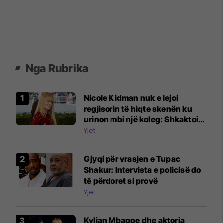
Nga Rubrika
Nicole Kidman nuk e lejoi
regjisorin të hiqte skenën ku
urinon mbi një koleg: Shkaktoi
një sërë reagimesh
Yjet
Gjyqi për vrasjen e Tupac
Shakur: Intervista e policisë do
të përdoret si provë
Yjet
Kylian Mbappe dhe aktorja