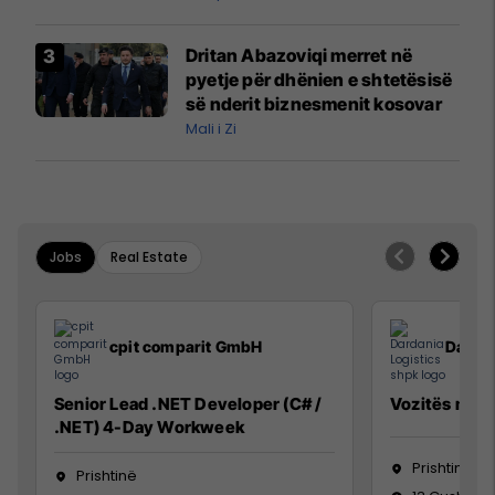
interceptuar fluturaken e Qatar
Airways që po shkonte drejt
Dritan Abazoviqi merret në
Mançesterit
pyetje për dhënien e shtetësisë
së nderit biznesmenit kosovar
Mali i Zi
Jobs
Real Estate
cpit comparit GmbH
Dardan
Senior Lead .NET Developer (C# /
Vozitës me K
.NET) 4-Day Workweek
Prishtinë
Prishtinë