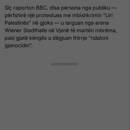
Siç raporton BBC, disa persona nga publiku —
përfshirë një protestues me mbishkrimin “Liri
Palestinës” në gjoks — u larguan nga arena
Wiener Stadthalle në Vjenë të martën mbrëma,
pasi gjatë këngës u dëgjuan thirrje “ndaloni
gjenocidin”.