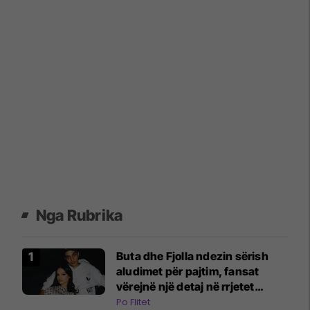
Nga Rubrika
Buta dhe Fjolla ndezin sërish
aludimet për pajtim, fansat
vërejnë një detaj në rrjetet
sociale
Po Flitet