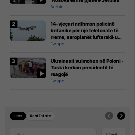
Serbia
14-vjeçari ndihmon policinë
britanike për një telefonatë të
rreme, aeroplanët luftarakë u
ngritën në ajër për të
Evropa
interceptuar fluturaken e Qatar
Airways që po shkonte drejt
Ukrainasit sulmohen në Poloni -
Mançesterit
Tusk i kërkon presidentit të
reagojë
Evropa
Jobs
Real Estate