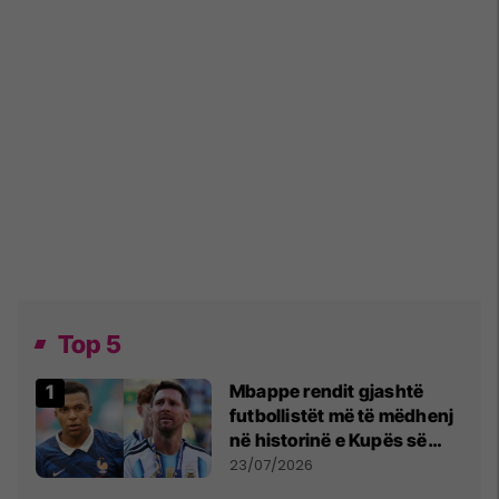
Top 5
Mbappe rendit gjashtë
futbollistët më të mëdhenj
në historinë e Kupës së
Botës, Messi mbetet i dyti
23/07/2026