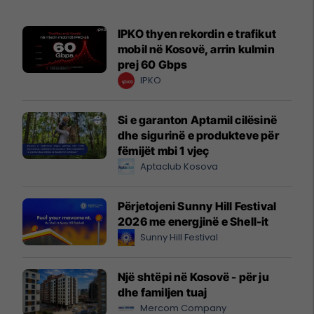
IPKO thyen rekordin e trafikut
mobil në Kosovë, arrin kulmin
prej 60 Gbps
IPKO
Si e garanton Aptamil cilësinë
dhe sigurinë e produkteve për
fëmijët mbi 1 vjeç
Aptaclub Kosova
Përjetojeni Sunny Hill Festival
2026 me energjinë e Shell-it
Sunny Hill Festival
Një shtëpi në Kosovë - për ju
dhe familjen tuaj
Mercom Company