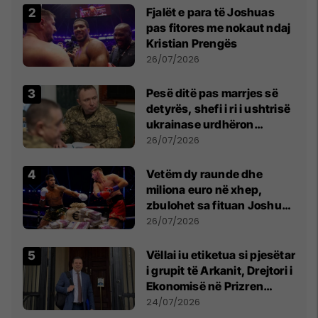
Fjalët e para të Joshuas
pas fitores me nokaut ndaj
Kristian Prengës
26/07/2026
Pesë ditë pas marrjes së
detyrës, shefi i ri i ushtrisë
ukrainase urdhëron
kontroll të madh
26/07/2026
Vetëm dy raunde dhe
miliona euro në xhep,
zbulohet sa fituan Joshua
e Prenga
26/07/2026
Vëllai iu etiketua si pjesëtar
i grupit të Arkanit, Drejtori i
Ekonomisë në Prizren
mohon pretendimet
24/07/2026