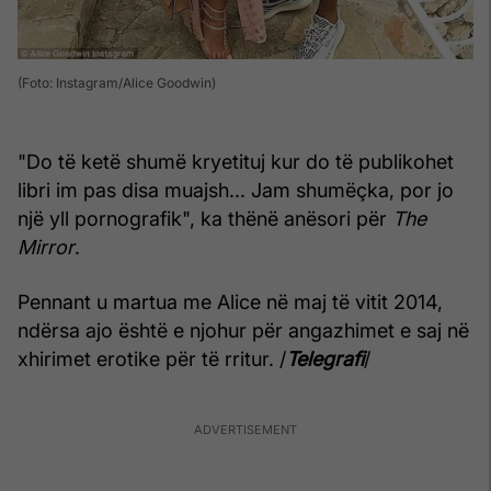
(Foto: Instagram/Alice Goodwin)
"Do të ketë shumë kryetituj kur do të publikohet
libri im pas disa muajsh... Jam shumëçka, por jo
një yll pornografik", ka thënë anësori për
The
Mirror
.
Pennant u martua me Alice në maj të vitit 2014,
ndërsa ajo është e njohur për angazhimet e saj në
xhirimet erotike për të rritur. /
Telegrafi
/