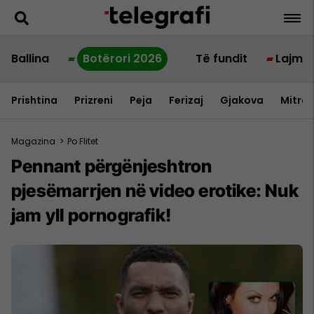
Ballina
Botërori 2026
Të fundit
Lajme
Prishtina
Prizreni
Peja
Ferizaj
Gjakova
Mitrov
Magazina
>
Po Flitet
Pennant përgënjeshtron
pjesëmarrjen në video erotike: Nuk
jam yll pornografik!