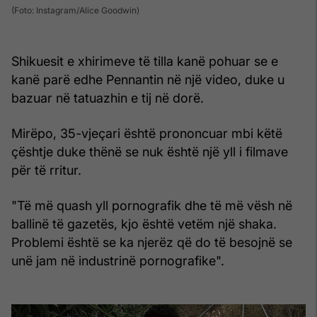
(Foto: Instagram/Alice Goodwin)
Shikuesit e xhirimeve të tilla kanë pohuar se e
kanë parë edhe Pennantin në një video, duke u
bazuar në tatuazhin e tij në dorë.
Mirëpo, 35-vjeçari është prononcuar mbi këtë
çështje duke thënë se nuk është një yll i filmave
për të rritur.
"Të më quash yll pornografik dhe të më vësh në
ballinë të gazetës, kjo është vetëm një shaka.
Problemi është se ka njerëz që do të besojnë se
unë jam në industrinë pornografike".