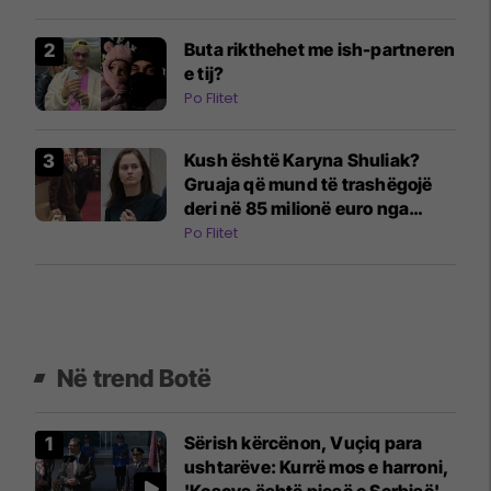
Buta rikthehet me ish-partneren
e tij?
Po Flitet
Kush është Karyna Shuliak?
Gruaja që mund të trashëgojë
deri në 85 milionë euro nga
pasuria e Jeffrey Epstein
Po Flitet
Në trend Botë
Sërish kërcënon, Vuçiq para
ushtarëve: Kurrë mos e harroni,
'Kosova është pjesë e Serbisë'