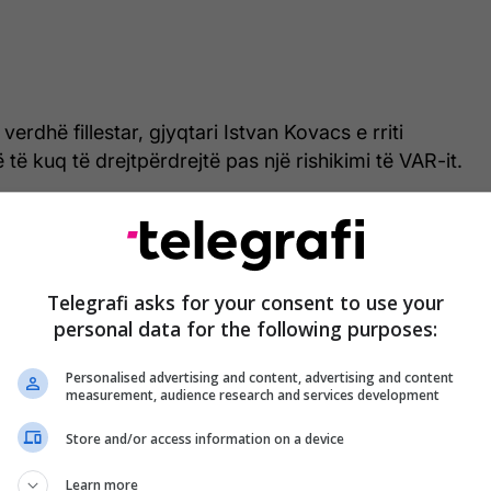
 verdhë fillestar, gjyqtari Istvan Kovacs e rriti
të kuq të drejtpërdrejtë pas një rishikimi të VAR-it.
Barcelona po shqyrton mundësinë e një
ankese zyrtare në UEFA për gjykim të
Telegrafi asks for your consent to use your
dobët kundër Atleticos
personal data for the following purposes:
Personalised advertising and content, advertising and content
measurement, audience research and services development
Instagram, qendërmbrojtësi i ri shprehu keqardhjen
n dhe u kërkoi falje tifozëve.
Store and/or access information on a device
ëm mund të përcaktojë rezultatin e një ndeshjeje
Learn more