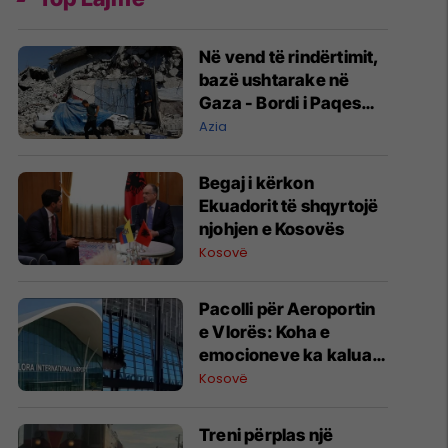
Në vend të rindërtimit,
bazë ushtarake në
Gaza - Bordi i Paqes
jep kontratën e parë
Azia
Begaj i kërkon
Ekuadorit të shqyrtojë
njohjen e Kosovës
Kosovë
Pacolli për Aeroportin
e Vlorës: Koha e
emocioneve ka kaluar,
do t’i drejtohemi
Kosovë
arbitrazhit dhe
drejtësisë
Treni përplas një