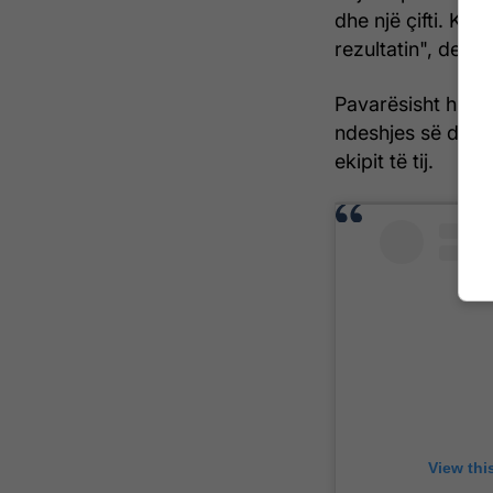
dhe një çifti. Ky 
rezultatin", dekla
Pavarësisht humb
ndeshjes së dytë,
ekipit të tij.
View thi