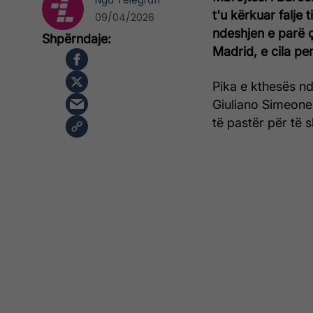
Nga
Telegrafi
t'u kërkuar falje 
09/04/2026
ndeshjen e parë 
Madrid, e cila pe
Pika e kthesës nd
Giuliano Simeone
të pastër për të 