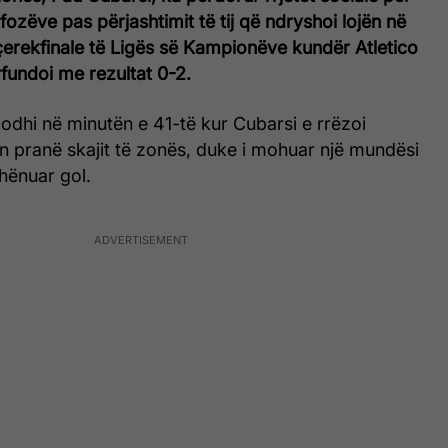
tifozëve pas përjashtimit të tij që ndryshoi lojën në
çerekfinale të Ligës së Kampionëve kundër Atletico
rfundoi me rezultat 0-2.
odhi në minutën e 41-të kur Cubarsi e rrëzoi
n pranë skajit të zonës, duke i mohuar një mundësi
shënuar gol.