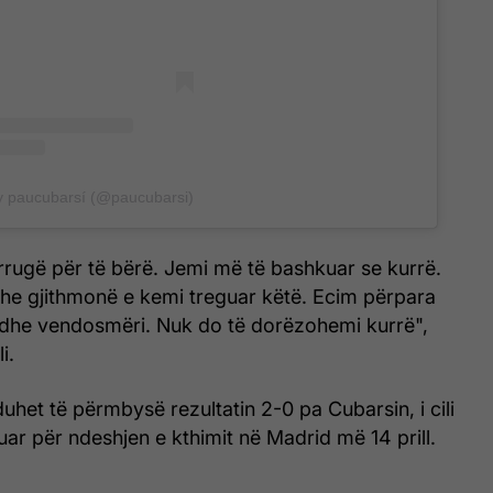
y paucubarsí (@paucubarsi)
rugë për të bërë. Jemi më të bashkuar se kurrë.
dhe gjithmonë e kemi treguar këtë. Ecim përpara
dhe vendosmëri. Nuk do të dorëzohemi kurrë",
i.
uhet të përmbysë rezultatin 2-0 pa Cubarsin, i cili
luar për ndeshjen e kthimit në Madrid më 14 prill.