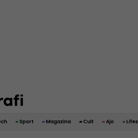
ech
Sport
Magazina
Cult
Ajo
Life