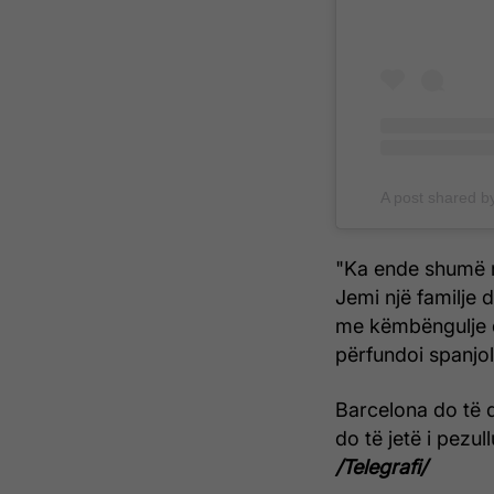
A post shared b
"Ka ende shumë r
Jemi një familje 
me këmbëngulje 
përfundoi spanjoll
Barcelona do të d
do të jetë i pezul
/Telegrafi/