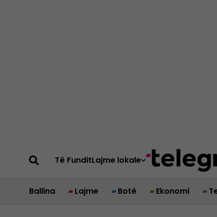
Të Fundit
Lajme lokale
Ballina
Lajme
Botë
Ekonomi
T