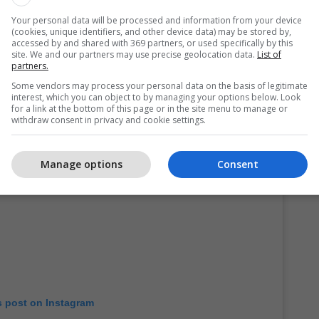
është futbolli dhe unë marr përgjegjësi të plotë për
Your personal data will be processed and information from your device
roi Cubarsi.
(cookies, unique identifiers, and other device data) may be stored by,
accessed by and shared with 369 partners, or used specifically by this
site. We and our partners may use precise geolocation data.
List of
partners.
jes dhe disavantazhit prej dy golash përpara
 mbrojtësi mbeti sfidues në lidhje me frymën e
Some vendors may process your personal data on the basis of legitimate
interest, which you can object to by managing your options below. Look
for a link at the bottom of this page or in the site menu to manage or
withdraw consent in privacy and cookie settings.
Manage options
Consent
s post on Instagram