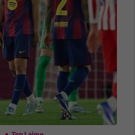
Top Lajme