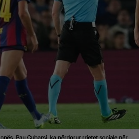
lonës, Pau Cubarsi, ka përdorur rrjetet sociale për