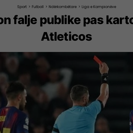
Sport
>
Futboll
>
Ndërkombëtare
>
Liga e Kampionëve
n falje publike pas kart
Atleticos