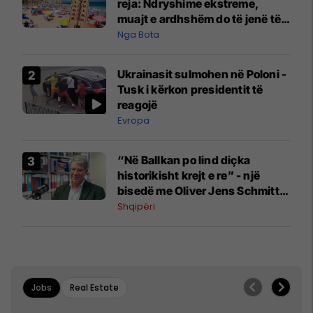
reja: Ndryshime ekstreme,
muajt e ardhshëm do të jenë të
pazakontë
Nga Bota
Ukrainasit sulmohen në Poloni -
Tusk i kërkon presidentit të
reagojë
Evropa
“Në Ballkan po lind diçka
historikisht krejt e re” - një
bisedë me Oliver Jens Schmitt
mbi protestat në Shqipëri dhe të
Shqipëri
kaluarën e rajonit
Jobs
Real Estate