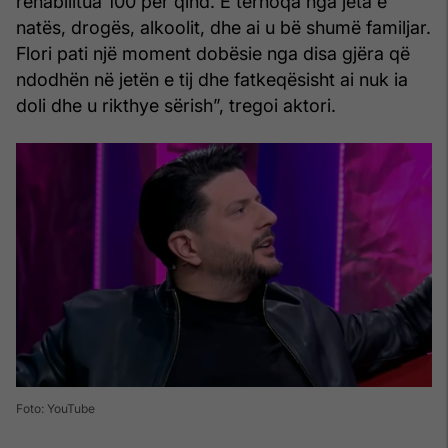
rehabilitua 100 për qind. E tërhoqa nga jeta e
natës, drogës, alkoolit, dhe ai u bë shumë familjar.
Flori pati një moment dobësie nga disa gjëra që
ndodhën në jetën e tij dhe fatkeqësisht ai nuk ia
doli dhe u rikthye sërish”, tregoi aktori.
Foto: YouTube