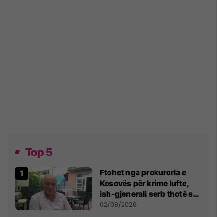
Top 5
Ftohet nga prokuroria e
Kosovës për krime lufte,
ish-gjenerali serb thotë se
dikush e tradhtoi në
02/08/2026
Beograd