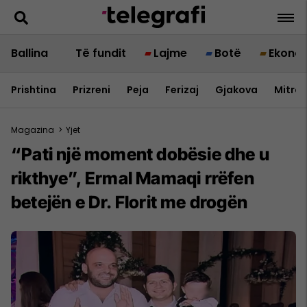
Ballina
Të fundit
Lajme
Botë
Ekono
Prishtina
Prizreni
Peja
Ferizaj
Gjakova
Mitrov
Magazina
>
Yjet
“Pati një moment dobësie dhe u
rikthye”, Ermal Mamaqi rrëfen
betejën e Dr. Florit me drogën