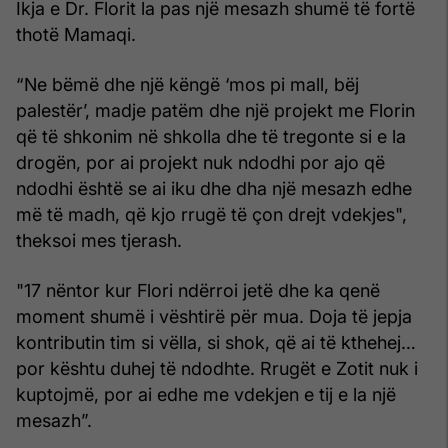
Ikja e Dr. Florit la pas një mesazh shumë të fortë
thotë Mamaqi.
“Ne bëmë dhe një këngë ‘mos pi mall, bëj
palestër’, madje patëm dhe një projekt me Florin
që të shkonim në shkolla dhe të tregonte si e la
drogën, por ai projekt nuk ndodhi por ajo që
ndodhi është se ai iku dhe dha një mesazh edhe
më të madh, që kjo rrugë të çon drejt vdekjes",
theksoi mes tjerash.
"17 nëntor kur Flori ndërroi jetë dhe ka qenë
moment shumë i vështirë për mua. Doja të jepja
kontributin tim si vëlla, si shok, që ai të kthehej…
por kështu duhej të ndodhte. Rrugët e Zotit nuk i
kuptojmë, por ai edhe me vdekjen e tij e la një
mesazh”.