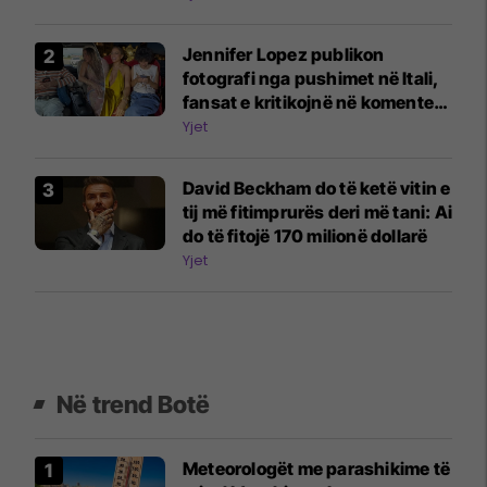
Jennifer Lopez publikon
fotografi nga pushimet në Itali,
fansat e kritikojnë në komente:
Fëmijët e tu janë vazhdimisht në
Yjet
telefona
David Beckham do të ketë vitin e
tij më fitimprurës deri më tani: Ai
do të fitojë 170 milionë dollarë
Yjet
Në trend Botë
Meteorologët me parashikime të