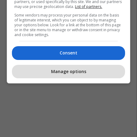
partners, or used specifically by this site. We and our partners
may use precise geolocation data.
List of partners.
Some vendors may process your personal data on the basis
of legitimate interest, which you can object to by managing
your options below. Look for a link at the bottom of this page
or in the site menu to manage or withdraw consent in privacy
and cookie settings.
Consent
Ermal Mamaqi
Dr. Flori
Manage options