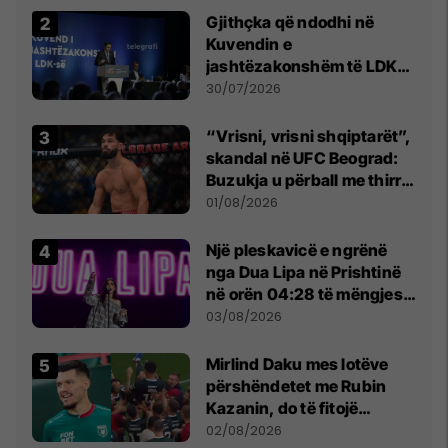
Gjithçka që ndodhi në
Kuvendin e
jashtëzakonshëm të LDK-
së
30/07/2026
“Vrisni, vrisni shqiptarët”,
skandal në UFC Beograd:
Buzukja u përball me thirrje
anti-shqiptare nga
01/08/2026
tribunat
Një pleskavicë e ngrënë
nga Dua Lipa në Prishtinë
në orën 04:28 të mëngjesit
- dhe bota digjitale serbe
03/08/2026
shpall gjendjen e luftës
Mirlind Daku mes lotëve
përshëndetet me Rubin
Kazanin, do të fitojë
miliona te Spartak Moska
02/08/2026