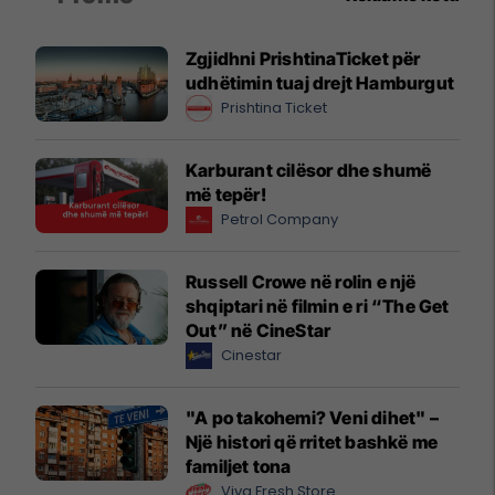
Zgjidhni PrishtinaTicket për
udhëtimin tuaj drejt Hamburgut
Prishtina Ticket
Karburant cilësor dhe shumë
më tepër!
Petrol Company
Russell Crowe në rolin e një
shqiptari në filmin e ri “The Get
Out” në CineStar
Cinestar
"A po takohemi? Veni dihet" –
Një histori që rritet bashkë me
familjet tona
Viva Fresh Store