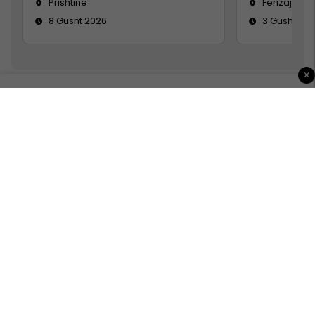
Prishtinë
Ferizaj
8 Gusht 2026
3 Gusht 20
×