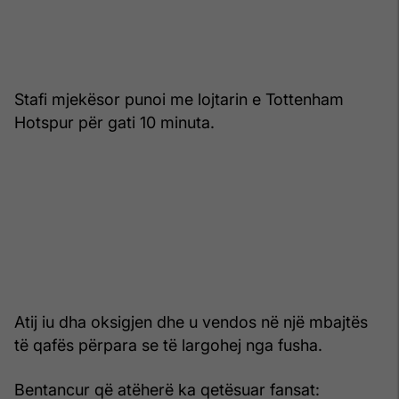
Stafi mjekësor punoi me lojtarin e Tottenham
Hotspur për gati 10 minuta.
Atij iu dha oksigjen dhe u vendos në një mbajtës
të qafës përpara se të largohej nga fusha.
Bentancur që atëherë ka qetësuar fansat: