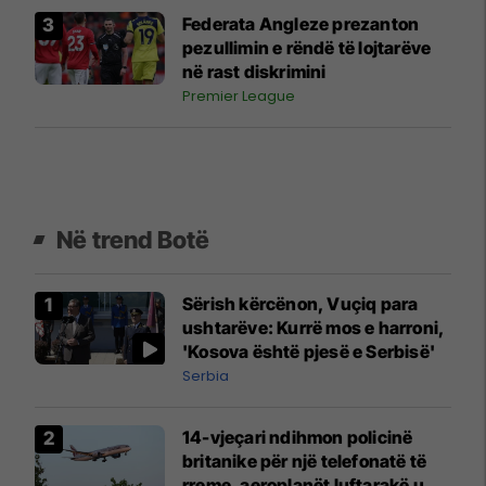
Federata Angleze prezanton
pezullimin e rëndë të lojtarëve
në rast diskrimini
Premier League
Në trend Botë
Sërish kërcënon, Vuçiq para
ushtarëve: Kurrë mos e harroni,
'Kosova është pjesë e Serbisë'
Serbia
14-vjeçari ndihmon policinë
britanike për një telefonatë të
rreme, aeroplanët luftarakë u