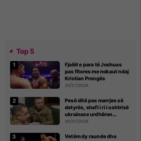
Top 5
Fjalët e para të Joshuas
pas fitores me nokaut ndaj
Kristian Prengës
26/07/2026
Pesë ditë pas marrjes së
detyrës, shefi i ri i ushtrisë
ukrainase urdhëron
kontroll të madh
26/07/2026
Vetëm dy raunde dhe