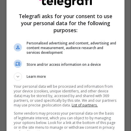
Telegrafi asks for your consent to use
Premier League
Tottenham Hotspur
your personal data for the following
Rodrigo Bentancur
purposes:
Personalised advertising and content, advertising and
content measurement, audience research and
services development
Store and/or access information on a device
Learn more
Your personal data will be processed and information from
your device (cookies, unique identifiers, and other device
data) may be stored by, accessed by and shared with 369
partners, or used specifically by this site. We and our partners
may use precise geolocation data.
List of partners.
Some vendors may process your personal data on the basis
of legitimate interest, which you can object to by managing
your options below. Look for a link at the bottom of this page
or in the site menu to manage or withdraw consent in privacy