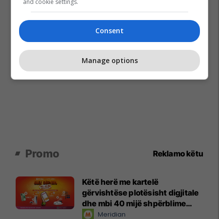
and cookie settings.
Consent
Manage options
Promo
Reklamo këtu
Këtë herë me kartelë
gërvishtëse plotësisht digjitale
dhe mbi 40 mijë shpërblime
instant!
Meridian