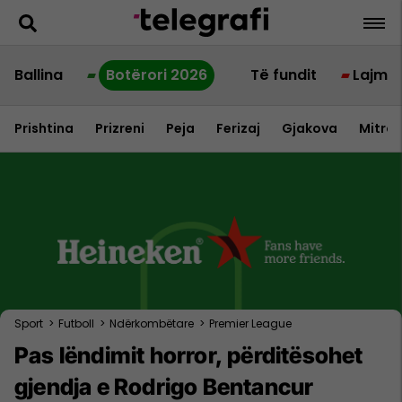
Ballina
Botërori 2026
Të fundit
Lajme
Prishtina
Prizreni
Peja
Ferizaj
Gjakova
Mitrov
Sport
>
Futboll
>
Ndërkombëtare
>
Premier League
Pas lëndimit horror, përditësohet
gjendja e Rodrigo Bentancur