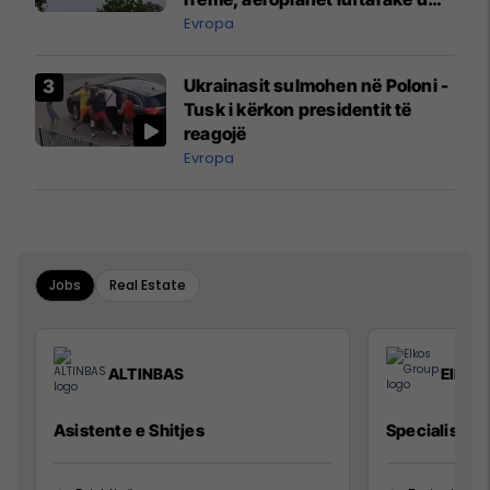
ngritën në ajër për të
Evropa
interceptuar fluturaken e Qatar
Airways që po shkonte drejt
Ukrainasit sulmohen në Poloni -
Mançesterit
Tusk i kërkon presidentit të
reagojë
Evropa
Jobs
Real Estate
ALTINBAS
Elkos
Asistente e Shitjes
Specialist Mi