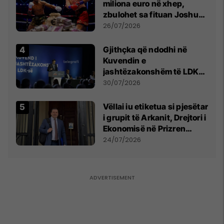
miliona euro në xhep,
zbulohet sa fituan Joshua
e Prenga
26/07/2026
Gjithçka që ndodhi në
Kuvendin e
jashtëzakonshëm të LDK-
së
30/07/2026
Vëllai iu etiketua si pjesëtar
i grupit të Arkanit, Drejtori i
Ekonomisë në Prizren
mohon pretendimet
24/07/2026