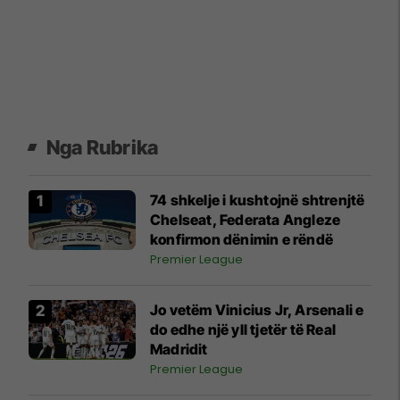
Nga Rubrika
74 shkelje i kushtojnë shtrenjtë
Chelseat, Federata Angleze
konfirmon dënimin e rëndë
Premier League
Jo vetëm Vinicius Jr, Arsenali e
do edhe një yll tjetër të Real
Madridit
Premier League