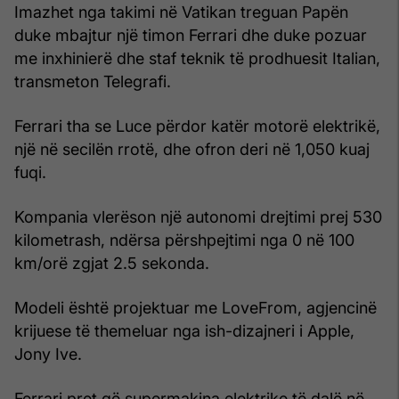
Imazhet nga takimi në Vatikan treguan Papën
duke mbajtur një timon Ferrari dhe duke pozuar
me inxhinierë dhe staf teknik të prodhuesit Italian,
transmeton Telegrafi.
Ferrari tha se Luce përdor katër motorë elektrikë,
një në secilën rrotë, dhe ofron deri në 1,050 kuaj
fuqi.
Kompania vlerëson një autonomi drejtimi prej 530
kilometrash, ndërsa përshpejtimi nga 0 në 100
km/orë zgjat 2.5 sekonda.
Modeli është projektuar me LoveFrom, agjencinë
krijuese të themeluar nga ish-dizajneri i Apple,
Jony Ive.
Ferrari pret që supermakina elektrike të dalë në