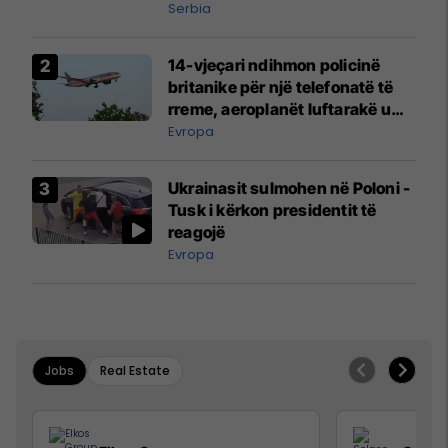
Serbia
14-vjeçari ndihmon policinë
britanike për një telefonatë të
rreme, aeroplanët luftarakë u
ngritën në ajër për të
Evropa
interceptuar fluturaken e Qatar
Airways që po shkonte drejt
Ukrainasit sulmohen në Poloni -
Mançesterit
Tusk i kërkon presidentit të
reagojë
Evropa
Jobs
Real Estate