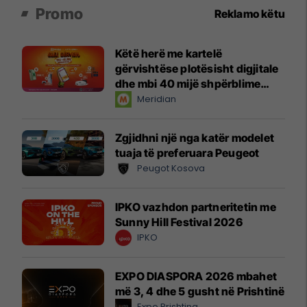
Promo
Reklamo këtu
Këtë herë me kartelë
gërvishtëse plotësisht digjitale
dhe mbi 40 mijë shpërblime
instant!
Meridian
Zgjidhni një nga katër modelet
tuaja të preferuara Peugeot
Peugot Kosova
IPKO vazhdon partneritetin me
Sunny Hill Festival 2026
IPKO
EXPO DIASPORA 2026 mbahet
më 3, 4 dhe 5 gusht në Prishtinë
Expo Prishtina