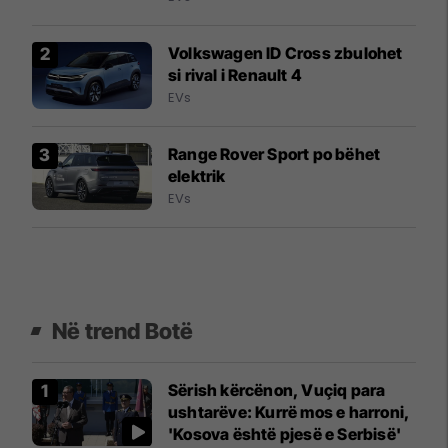
Volkswagen ID Cross zbulohet
si rival i Renault 4
EVs
Range Rover Sport po bëhet
elektrik
EVs
Në trend Botë
Sërish kërcënon, Vuçiq para
ushtarëve: Kurrë mos e harroni,
'Kosova është pjesë e Serbisë'