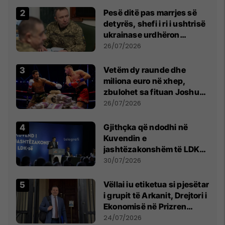
Pesë ditë pas marrjes së
detyrës, shefi i ri i ushtrisë
ukrainase urdhëron
kontroll të madh
26/07/2026
Vetëm dy raunde dhe
miliona euro në xhep,
zbulohet sa fituan Joshua
e Prenga
26/07/2026
Gjithçka që ndodhi në
Kuvendin e
jashtëzakonshëm të LDK-
së
30/07/2026
Vëllai iu etiketua si pjesëtar
i grupit të Arkanit, Drejtori i
Ekonomisë në Prizren
mohon pretendimet
24/07/2026