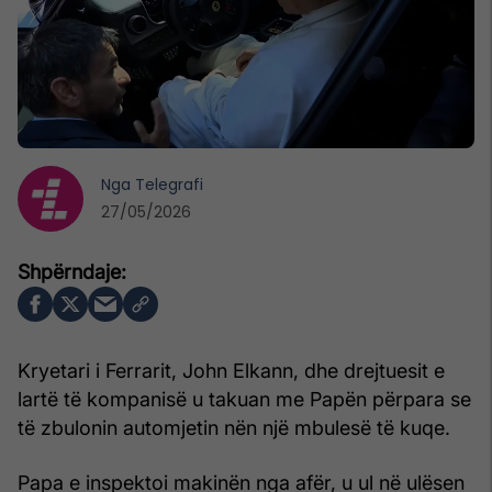
Nga
Telegrafi
27/05/2026
Kryetari i Ferrarit, John Elkann, dhe drejtuesit e
lartë të kompanisë u takuan me Papën përpara se
të zbulonin automjetin nën një mbulesë të kuqe.
Papa e inspektoi makinën nga afër, u ul në ulësen