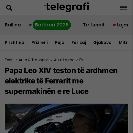
Ballina
Botërori 2026
Të fundit
Lajme
Prishtina
Prizreni
Peja
Ferizaj
Gjakova
Mitrov
Tech
>
Auto & Transport
>
Auto Lajme
>
EVs
Papa Leo XIV teston të ardhmen
elektrike të Ferrarit me
supermakinën e re Luce