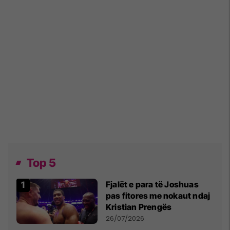
Top 5
Fjalët e para të Joshuas
pas fitores me nokaut ndaj
Kristian Prengës
26/07/2026