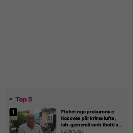
Top 5
Ftohet nga prokuroria e
Kosovës për krime lufte,
ish-gjenerali serb thotë se
dikush e tradhtoi në
02/08/2026