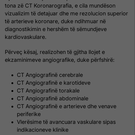
tona zë CT Koronarografia, e cila mundëson
vizualizim të detajuar dhe me rezolucion superior
të arterieve koronare, duke ndihmuar në
diagnostikimin e hershëm të sëmundjeve
kardiovaskulare.
Përveç kësaj, realizohen të gjitha llojet e
ekzaminimeve angiografike, duke përfshirë:
CT Angiografinë cerebrale
CT Angiografinë e karotideve
CT Angiografinë torakale
CT Angiografinë abdominale
CT Angiografinë e arterieve dhe venave
periferike
Vlerësime të avancuara vaskulare sipas
indikacioneve klinike