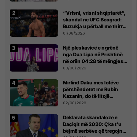
Beograd
“Vrisni, vrisni shqiptarët”,
skandal në UFC Beograd:
Buzukja u përball me thirrje
anti-shqiptare nga
01/08/2026
tribunat
Një pleskavicë e ngrënë
nga Dua Lipa në Prishtinë
në orën 04:28 të mëngjesit
- dhe bota digjitale serbe
03/08/2026
shpall gjendjen e luftës
Mirlind Daku mes lotëve
përshëndetet me Rubin
Kazanin, do të fitojë
miliona te Spartak Moska
02/08/2026
​Deklarata skandaloze e
Daçiqit më 2020: Çka t'u
bëjmë serbëve që tregojnë