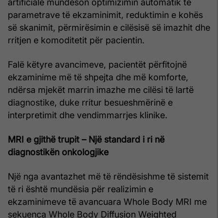
artificiale mundëson optimizimin automatik të
parametrave të ekzaminimit, reduktimin e kohës
së skanimit, përmirësimin e cilësisë së imazhit dhe
rritjen e komoditetit për pacientin.
Falë këtyre avancimeve, pacientët përfitojnë
ekzaminime më të shpejta dhe më komforte,
ndërsa mjekët marrin imazhe me cilësi të lartë
diagnostike, duke rritur besueshmërinë e
interpretimit dhe vendimmarrjes klinike.
MRI e gjithë trupit – Një standard i ri në
diagnostikën onkologjike
Një nga avantazhet më të rëndësishme të sistemit
të ri është mundësia për realizimin e
ekzaminimeve të avancuara Whole Body MRI me
sekuenca Whole Body Diffusion Weighted