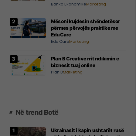
Banka Ekonomike
Marketing
Mësoni kujdesin shëndetësor
përmes përvojës praktike me
EduCare
Edu Care
Marketing
Plan B Creative rrit ndikimin e
biznesit tuaj online
Plan B
Marketing
Në trend Botë
Ukrainasit i kapin ushtarët rusë