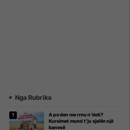
Nga Rubrika
A po don me rrnu n’deti?
Kursimet mund t’ju sjellin një
banesë