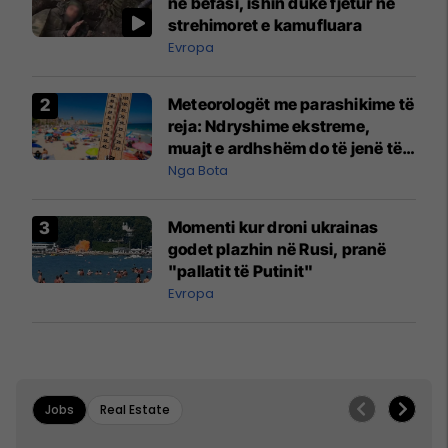
në befasi, ishin duke fjetur në
strehimoret e kamufluara
Evropa
Meteorologët me parashikime të
reja: Ndryshime ekstreme,
muajt e ardhshëm do të jenë të
pazakontë
Nga Bota
Momenti kur droni ukrainas
godet plazhin në Rusi, pranë
"pallatit të Putinit"
Evropa
Jobs
Real Estate