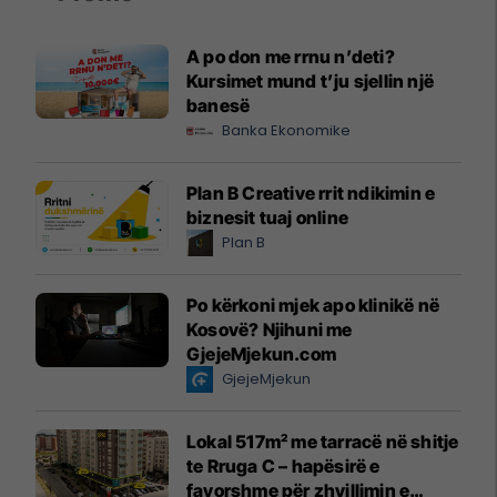
A po don me rrnu n’deti?
Kursimet mund t’ju sjellin një
banesë
Banka Ekonomike
Plan B Creative rrit ndikimin e
biznesit tuaj online
Plan B
Po kërkoni mjek apo klinikë në
Kosovë? Njihuni me
GjejeMjekun.com
GjejeMjekun
Lokal 517m² me tarracë në shitje
te Rruga C – hapësirë e
favorshme për zhvillimin e