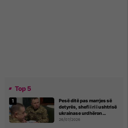
Top 5
Pesë ditë pas marrjes së
detyrës, shefi i ri i ushtrisë
ukrainase urdhëron
kontroll të madh
26/07/2026