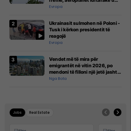
rreme, aeroplanët luftarakë u
ngritën në ajër për të
Evropa
interceptuar fluturaken e Qatar
Airways që po shkonte drejt
Ukrainasit sulmohen në Poloni -
Mançesterit
Tusk i kërkon presidentit të
reagojë
Evropa
Vendet më të mira për
emigrantët në vitin 2026, po
mendoni të filloni një jetë jashtë
vendit?
Nga Bota
Jobs
Real Estate