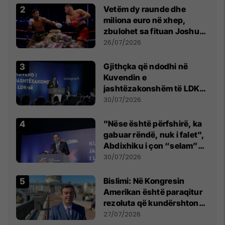
Vetëm dy raunde dhe
miliona euro në xhep,
zbulohet sa fituan Joshua
e Prenga
26/07/2026
Gjithçka që ndodhi në
Kuvendin e
jashtëzakonshëm të LDK-
së
30/07/2026
"Nëse është përfshirë, ka
gabuar rëndë, nuk i falet",
Abdixhiku i çon “selam”
Përparim Ramës
30/07/2026
Bislimi: Në Kongresin
Amerikan është paraqitur
rezoluta që kundërshton
mbajtjen e Asamblesë
27/07/2026
Parlamentare të OSBE-së