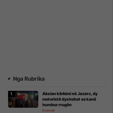
Nga Rubrika
Aksion kërkimi në Jezerc, dy
motoristë dyshohet se kanë
humbur rrugën
Kosovë