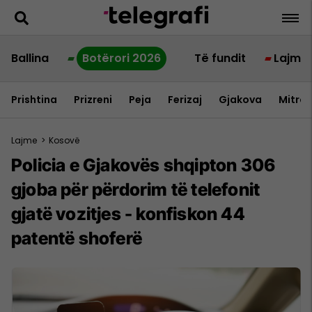
Ballina
Botërori 2026
Të fundit
Lajme
Prishtina
Prizreni
Peja
Ferizaj
Gjakova
Mitrov
Lajme
>
Kosovë
Policia e Gjakovës shqipton 306
gjoba për përdorim të telefonit
gjatë vozitjes - konfiskon 44
patentë shoferë