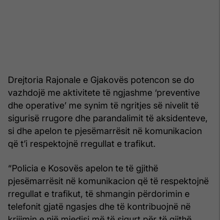
Drejtoria Rajonale e Gjakovës potencon se do
vazhdojë me aktivitete të ngjashme ‘preventive
dhe operative’ me synim të ngritjes së nivelit të
sigurisë rrugore dhe parandalimit të aksidenteve,
si dhe apelon te pjesëmarrësit në komunikacion
që t’i respektojnë rregullat e trafikut.
“Policia e Kosovës apelon te të gjithë
pjesëmarrësit në komunikacion që të respektojnë
rregullat e trafikut, të shmangin përdorimin e
telefonit gjatë ngasjes dhe të kontribuojnë në
krijimin e një mjedisi më të sigurt për të gjithë