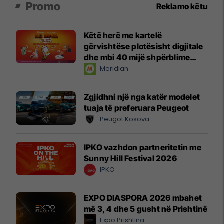
Promo
Reklamo këtu
Këtë herë me kartelë
gërvishtëse plotësisht digjitale
dhe mbi 40 mijë shpërblime
instant!
Meridian
Zgjidhni një nga katër modelet
tuaja të preferuara Peugeot
Peugot Kosova
IPKO vazhdon partneritetin me
Sunny Hill Festival 2026
IPKO
EXPO DIASPORA 2026 mbahet
më 3, 4 dhe 5 gusht në Prishtinë
Expo Prishtina