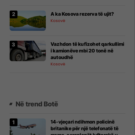
A ka Kosova rezerva të ujit?
Kosovë
Vazhdon të kufizohet qarkullimi
i kamionëve mbi 20 tonë në
autoudhë
Kosovë
Në trend Botë
14-vjeçari ndihmon policinë
britanike për një telefonatë të