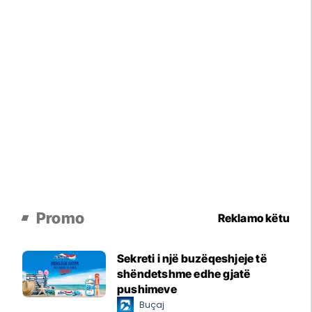
Promo
Reklamo këtu
Sekreti i një buzëqeshjeje të
shëndetshme edhe gjatë
pushimeve
Buçaj