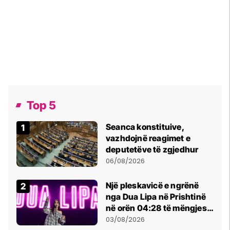
Top 5
Seanca konstituive,
vazhdojnë reagimet e
deputetëve të zgjedhur
06/08/2026
Një pleskavicë e ngrënë
nga Dua Lipa në Prishtinë
në orën 04:28 të mëngjesit
- dhe bota digjitale serbe
03/08/2026