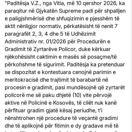
"Paditësja V.Z., nga Vitia, më 10 qershor 2026, ka
paraqitur në Gjykatën Supreme padi për shpalljen
e paligjshmërisë dhe shfuqizimin e pjesshëm të
aktit nënligjor normativ, përkatësisht të nenit 7
paragrafët 2, 3, 4 dhe 5 të Udhëzimit
Administrativ nr. 01/2026 për Procedurën e
Gradimit të Zyrtarëve Policor, duke kërkuar
njëkohësisht caktimin e masës së posaçme/të
përkohshme të sigurimit. Paditësja ka pretenduar
se dispozitat e kontestuara cenojnë parimin e
meritokracisë dhe trajtimit të barabartë në
procesin e gradimit, pasi mundësojnë që zyrtarët
policorë me së paku dhjetë (10) vite përvojë
aktive në Policinë e Kosovës, të cilët nuk kanë
përfituar gradim gjatë kësaj periudhe, t’i
nënshtrohen një procedure të veçantë gradimi
dhe të aplikojnë për fitimin e dy gradave më të