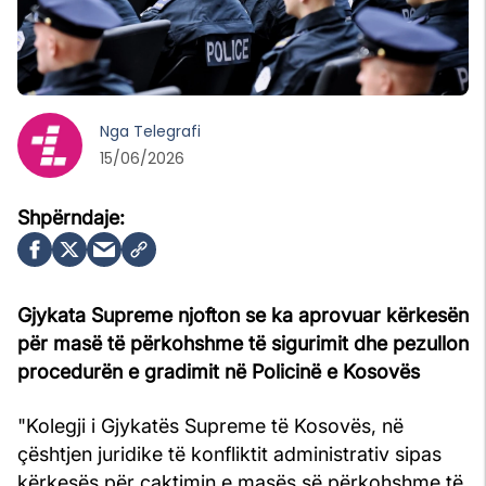
Nga
Telegrafi
15/06/2026
Gjykata Supreme njofton se ka aprovuar kërkesën
për masë të përkohshme të sigurimit dhe pezullon
procedurën e gradimit në Policinë e Kosovës
"Kolegji i Gjykatës Supreme të Kosovës, në
çështjen juridike të konfliktit administrativ sipas
kërkesës për caktimin e masës së përkohshme të