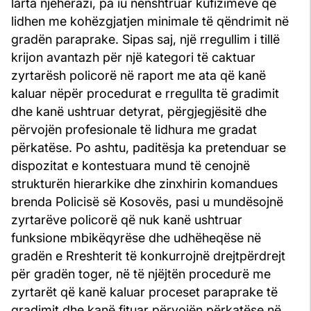
larta njëherazi, pa iu nënshtruar kufizimeve që
lidhen me kohëzgjatjen minimale të qëndrimit në
gradën paraprake. Sipas saj, një rregullim i tillë
krijon avantazh për një kategori të caktuar
zyrtarësh policorë në raport me ata që kanë
kaluar nëpër procedurat e rregullta të gradimit
dhe kanë ushtruar detyrat, përgjegjësitë dhe
përvojën profesionale të lidhura me gradat
përkatëse. Po ashtu, paditësja ka pretenduar se
dispozitat e kontestuara mund të cenojnë
strukturën hierarkike dhe zinxhirin komandues
brenda Policisë së Kosovës, pasi u mundësojnë
zyrtarëve policorë që nuk kanë ushtruar
funksione mbikëqyrëse dhe udhëheqëse në
gradën e Rreshterit të konkurrojnë drejtpërdrejt
për gradën toger, në të njëjtën procedurë me
zyrtarët që kanë kaluar proceset paraprake të
gradimit dhe kanë fituar përvojën përkatëse në