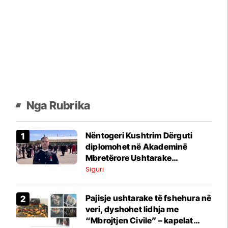
Nga Rubrika
Nëntogeri Kushtrim Dërguti
diplomohet në Akademinë
Mbretërore Ushtarake
Sandhurst, një nga akademitë
Siguri
ushtarake më prestigjioze në
botë
Pajisje ushtarake të fshehura në
veri, dyshohet lidhja me
“Mbrojtjen Civile” – kapelat