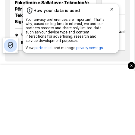
Paketimin e Sallatave; Teknolog/e
Për Përpunimin e Brumit;
Teknolog/e për Menaxhimin e
Sigurisë së Ushqimit
15 Gusht 20
Mitrovicë
15 Gusht 2026
×