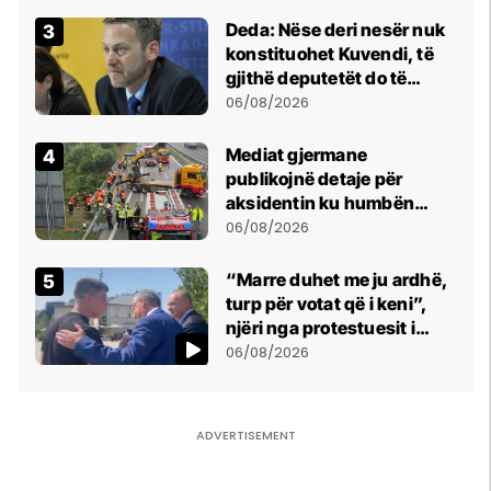
shpall gjendjen e luftës
Deda: Nëse deri nesër nuk
konstituohet Kuvendi, të
gjithë deputetët do të
bëjnë shkelje të rëndë
06/08/2026
kushtetuese
Mediat gjermane
publikojnë detaje për
aksidentin ku humbën
jetën tre mërgimtarë nga
06/08/2026
Komogllava e Ferizajt
“Marre duhet me ju ardhë,
turp për votat që i keni”,
njëri nga protestuesit i
drejtohet Bedri Hamzës
06/08/2026