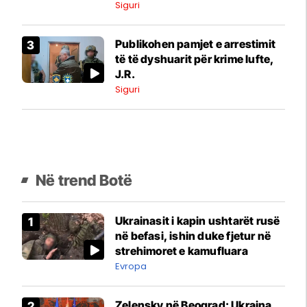
përputhen me ato të përdorura
Siguri
nga pjesëtarët e saj
Publikohen pamjet e arrestimit
të të dyshuarit për krime lufte,
J.R.
Siguri
Në trend Botë
Ukrainasit i kapin ushtarët rusë
në befasi, ishin duke fjetur në
strehimoret e kamufluara
Evropa
Zelensky në Beograd: Ukraina