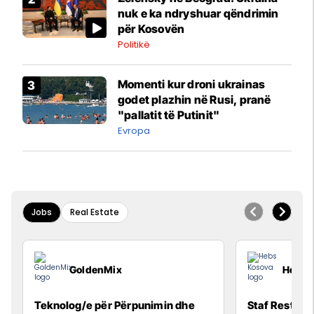
nuk e ka ndryshuar qëndrimin
për Kosovën
Politikë
Momenti kur droni ukrainas
godet plazhin në Rusi, pranë
"pallatit të Putinit"
Evropa
Jobs
Real Estate
GoldenMix
Hebs 
Teknolog/e për Përpunimin dhe
Staf Restora