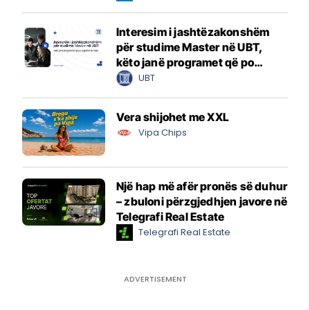
Interesim i jashtëzakonshëm
për studime Master në UBT,
këto janë programet që po
zgjedhin të rinjtë
UBT
Vera shijohet me XXL
Vipa Chips
Një hap më afër pronës së duhur
– zbuloni përzgjedhjen javore në
Telegrafi Real Estate
Telegrafi Real Estate