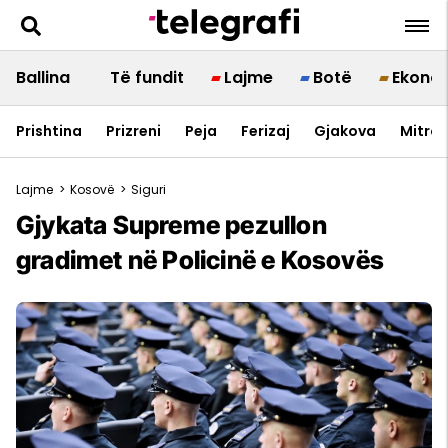
Ballina
Të fundit
Lajme
Botë
Ekono
Prishtina
Prizreni
Peja
Ferizaj
Gjakova
Mitrov
Lajme
>
Kosovë
>
Siguri
Gjykata Supreme pezullon
gradimet në Policinë e Kosovës