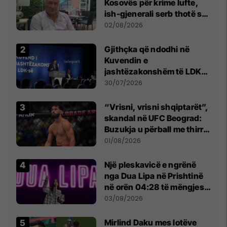
Kosovës për krime lufte,
ish-gjenerali serb thotë se
dikush e tradhtoi në
02/08/2026
Beograd
Gjithçka që ndodhi në
Kuvendin e
jashtëzakonshëm të LDK-
së
30/07/2026
“Vrisni, vrisni shqiptarët”,
skandal në UFC Beograd:
Buzukja u përball me thirrje
anti-shqiptare nga
01/08/2026
tribunat
Një pleskavicë e ngrënë
nga Dua Lipa në Prishtinë
në orën 04:28 të mëngjesit
- dhe bota digjitale serbe
03/08/2026
shpall gjendjen e luftës
Mirlind Daku mes lotëve