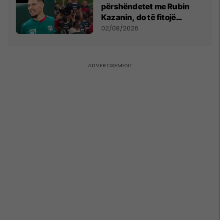
përshëndetet me Rubin
Kazanin, do të fitojë
miliona te Spartak Moska
02/08/2026