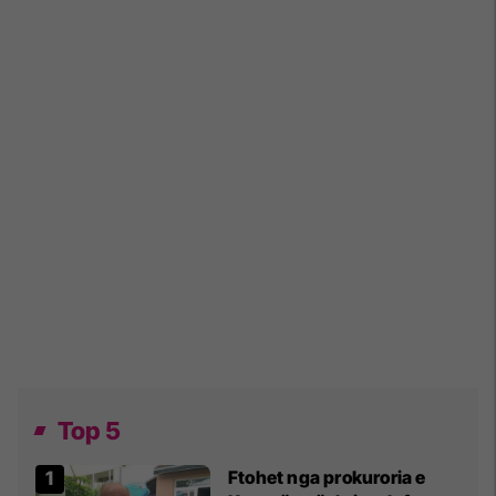
Top 5
Ftohet nga prokuroria e