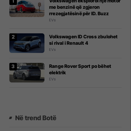
Volkswagen eksploroi një motor
me benzinë që zgjeron
rrezegjatësinë për ID. Buzz
EVs
Volkswagen ID Cross zbulohet
si rival i Renault 4
EVs
Range Rover Sport po bëhet
elektrik
EVs
Në trend Botë