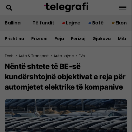
Ballina
Të fundit
Lajme
Botë
Ekono
Prishtina
Prizreni
Peja
Ferizaj
Gjakova
Mitrov
Tech
>
Auto & Transport
>
Auto Lajme
>
EVs
Nëntë shtete të BE-së
kundërshtojnë objektivat e reja për
automjetet elektrike të kompanive