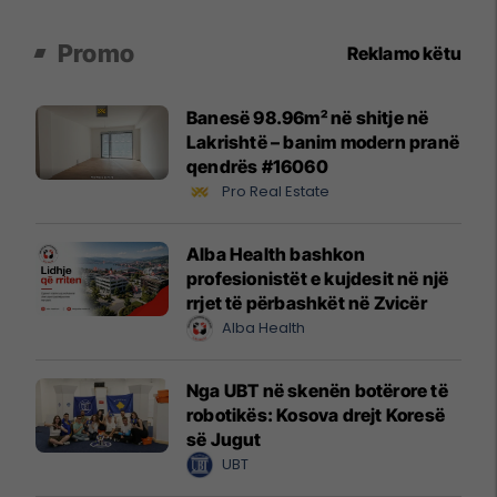
Promo
Reklamo këtu
Banesë 98.96m² në shitje në
Lakrishtë – banim modern pranë
qendrës #16060
Pro Real Estate
Alba Health bashkon
profesionistët e kujdesit në një
rrjet të përbashkët në Zvicër
Alba Health
Nga UBT në skenën botërore të
robotikës: Kosova drejt Koresë
së Jugut
UBT