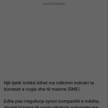
Një tjetër kritikë lidhet me ndikimin indirekt te
bizneset e vogla dhe të mesme (SME).
Edhe pse rregullorja synon kompanitë e mëdha,
shumë biznese të vogla përdorin automjete me