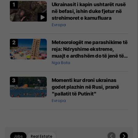
Ukrainasit i kapin ushtarët rusë
në befasi, ishin duke fjetur në
strehimoret e kamufluara
Evropa
Meteorologët me parashikime të
reja: Ndryshime ekstreme,
muajt e ardhshëm do të jenë të
pazakontë
Nga Bota
Momenti kur droni ukrainas
godet plazhin në Rusi, pranë
"pallatit të Putinit"
Evropa
Jobs
Real Estate