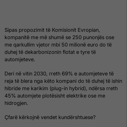
Sipas propozimit të Komisionit Evropian,
kompanitë me më shumë se 250 punonjës ose
me qarkullim vjetor mbi 50 milionë euro do të
duhej të dekarbonizonin flotat e tyre të
automjeteve.
Deri në vitin 2030, rreth 69% e automjeteve të
reja të blera nga këto kompani do të duhej të ishin
hibride me karikim (plug-in hybrid), ndërsa rreth
45% automjete plotësisht elektrike ose me
hidrogjen.
Çfarë kërkojnë vendet kundërshtuese?