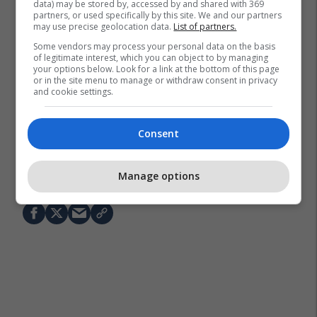
data) may be stored by, accessed by and shared with 369
partners, or used specifically by this site. We and our partners
may use precise geolocation data.
List of partners.
Some vendors may process your personal data on the basis
of legitimate interest, which you can object to by managing
your options below. Look for a link at the bottom of this page
or in the site menu to manage or withdraw consent in privacy
and cookie settings.
Consent
Bashkimi Evropian
Automjetet Elektrike
Manage options