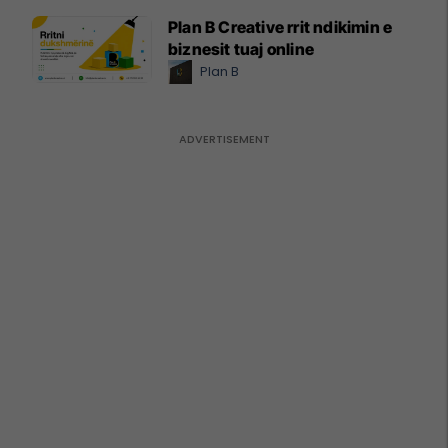
Plan B Creative rrit ndikimin e
biznesit tuaj online
Plan B