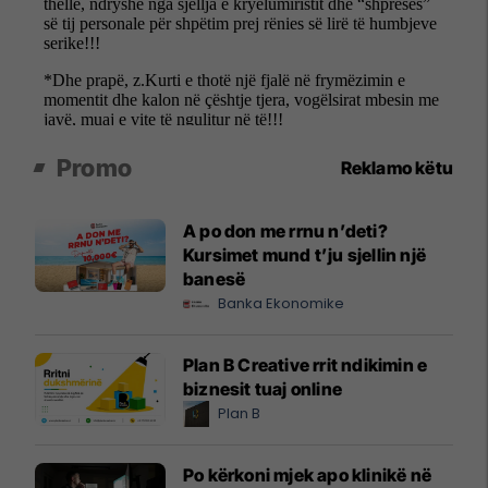
Promo
Reklamo këtu
A po don me rrnu n’deti?
Kursimet mund t’ju sjellin një
banesë
Banka Ekonomike
Plan B Creative rrit ndikimin e
biznesit tuaj online
Plan B
Po kërkoni mjek apo klinikë në