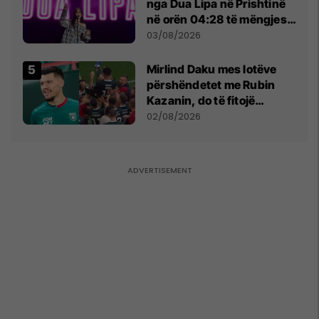
nga Dua Lipa në Prishtinë
në orën 04:28 të mëngjesit
- dhe bota digjitale serbe
03/08/2026
shpall gjendjen e luftës
Mirlind Daku mes lotëve
përshëndetet me Rubin
Kazanin, do të fitojë
miliona te Spartak Moska
02/08/2026