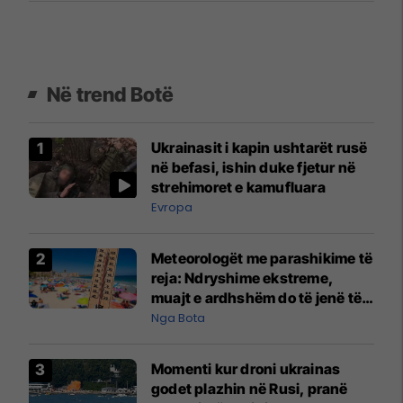
Në trend Botë
Ukrainasit i kapin ushtarët rusë
në befasi, ishin duke fjetur në
strehimoret e kamufluara
Evropa
Meteorologët me parashikime të
reja: Ndryshime ekstreme,
muajt e ardhshëm do të jenë të
pazakontë
Nga Bota
Momenti kur droni ukrainas
godet plazhin në Rusi, pranë