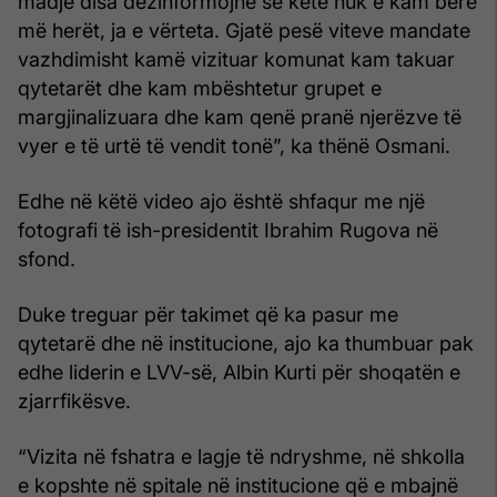
madje disa dezinformojnë se këtë nuk e kam bërë
më herët, ja e vërteta. Gjatë pesë viteve mandate
vazhdimisht kamë vizituar komunat kam takuar
qytetarët dhe kam mbështetur grupet e
margjinalizuara dhe kam qenë pranë njerëzve të
vyer e të urtë të vendit tonë”, ka thënë Osmani.
Edhe në këtë video ajo është shfaqur me një
fotografi të ish-presidentit Ibrahim Rugova në
sfond.
Duke treguar për takimet që ka pasur me
qytetarë dhe në institucione, ajo ka thumbuar pak
edhe liderin e LVV-së, Albin Kurti për shoqatën e
zjarrfikësve.
“Vizita në fshatra e lagje të ndryshme, në shkolla
e kopshte në spitale në institucione që e mbajnë