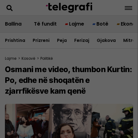
Ballina
Të fundit
Lajme
Botë
Ekono
Prishtina
Prizreni
Peja
Ferizaj
Gjakova
Mitrov
Lajme
>
Kosovë
>
Politikë
Osmani me video, thumbon Kurtin:
Po, edhe në shoqatën e
zjarrfikësve kam qenë