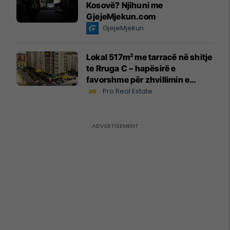
Kosovë? Njihuni me
GjejeMjekun.com
GjejeMjekun
Lokal 517m² me tarracë në shitje
te Rruga C – hapësirë e
favorshme për zhvillimin e
biznesit #15796
Pro Real Estate