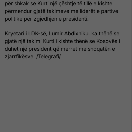
për shkak se Kurti një çështje të tillë e kishte
përmendur gjatë takimeve me liderët e partive
politike për zgjedhjen e presidenti.
Kryetari i LDK-së, Lumir Abdixhiku, ka thënë se
gjatë një takimi Kurti i kishte thënë se Kosovës i
duhet një president që merret me shoqatën e
zjarrfikësve. /Telegrafi/