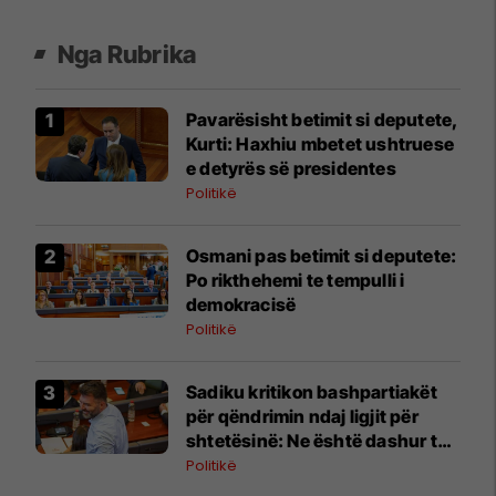
Nga Rubrika
Pavarësisht betimit si deputete,
Kurti: Haxhiu mbetet ushtruese
e detyrës së presidentes
Politikë
Osmani pas betimit si deputete:
Po rikthehemi te tempulli i
demokracisë
Politikë
Sadiku kritikon bashpartiakët
për qëndrimin ndaj ligjit për
shtetësinë: Ne është dashur të
protestojmë, nuk e bëmë
Politikë