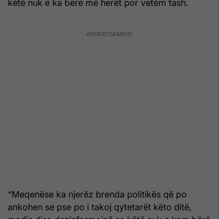
këtë nuk e ka bërë më herët por vetëm tash.
“Meqenëse ka njerëz brenda politikës që po
ankohen se pse po i takoj qytetarët këto ditë,