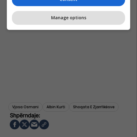
Manage options
Vjosa Osmani
Albin Kurti
Shoqata E Zjarrfikësve