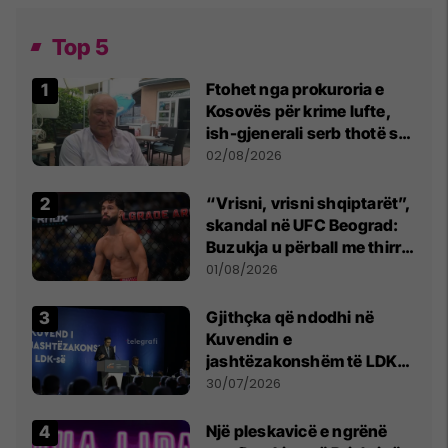
Top 5
Ftohet nga prokuroria e
Kosovës për krime lufte,
ish-gjenerali serb thotë se
dikush e tradhtoi në
02/08/2026
Beograd
“Vrisni, vrisni shqiptarët”,
skandal në UFC Beograd:
Buzukja u përball me thirrje
anti-shqiptare nga
01/08/2026
tribunat
Gjithçka që ndodhi në
Kuvendin e
jashtëzakonshëm të LDK-
së
30/07/2026
Një pleskavicë e ngrënë