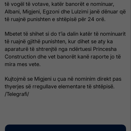
të vogël të votave, katër banorët e nominuar,
Albani, Migjeni, Egzoni dhe Lulzimi janë dënuar që
të ruajnë punishten e shtëpisë për 24 orë.
Mbetet të shihet si do t’ia dalin katër të nominuarit
të ruajnë gjithë punishten, kur dihet se aty ka
aparaturë të shtrenjtë nga ndërtuesi Princesha
Construction dhe vet banorët kanë raporte jo të
mira mes vete.
Kujtojmë se Migjeni u çua në nominim direkt pas
thyerjes së rregullave elementare të shtëpisë.
/Telegrafi/