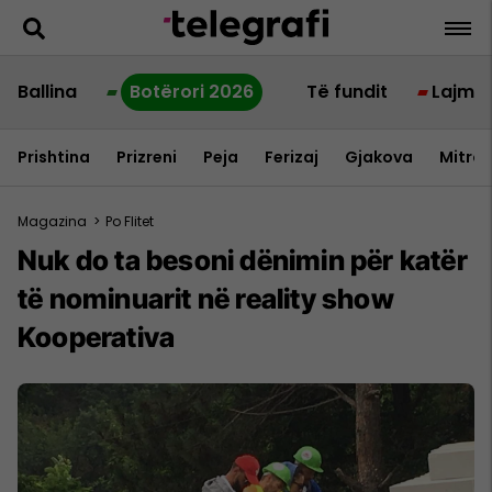
Ballina
Botërori 2026
Të fundit
Lajme
Prishtina
Prizreni
Peja
Ferizaj
Gjakova
Mitrov
Magazina
>
Po Flitet
Nuk do ta besoni dënimin për katër
të nominuarit në reality show
Kooperativa