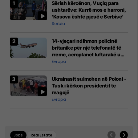
Sërish kërcënon, Vuçiq para
ushtarëve: Kurrë mos e harroni,
'Kosova është pjesë e Serbisë'
Serbia
14-vjeçari ndihmon policinë
britanike për një telefonatë të
rreme, aeroplanët luftarakë u
ngritën në ajër për të
Evropa
interceptuar fluturaken e Qatar
Airways që po shkonte drejt
Ukrainasit sulmohen në Poloni -
Mançesterit
Tusk i kërkon presidentit të
reagojë
Evropa
Jobs
Real Estate