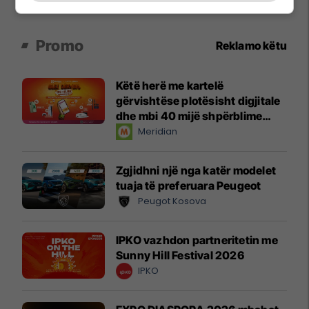
Promo
Reklamo këtu
Këtë herë me kartelë
gërvishtëse plotësisht digjitale
dhe mbi 40 mijë shpërblime
instant!
Meridian
Zgjidhni një nga katër modelet
tuaja të preferuara Peugeot
Peugot Kosova
IPKO vazhdon partneritetin me
Sunny Hill Festival 2026
IPKO