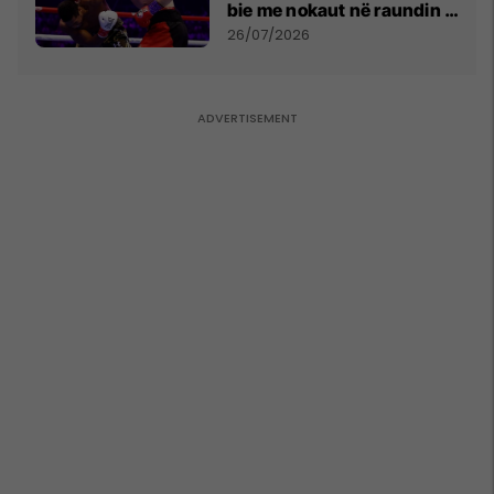
bie me nokaut në raundin e
dytë
26/07/2026