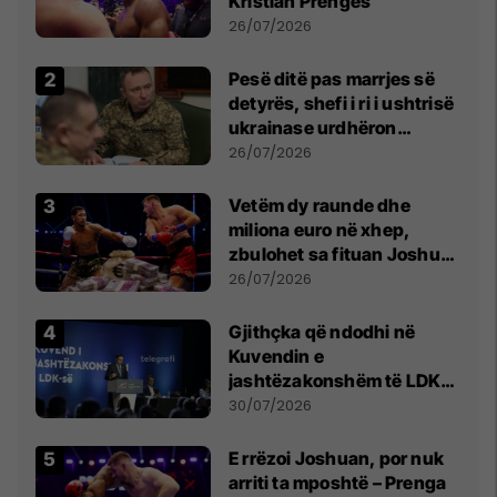
Kristian Prengës
26/07/2026
Pesë ditë pas marrjes së
detyrës, shefi i ri i ushtrisë
ukrainase urdhëron
kontroll të madh
26/07/2026
Vetëm dy raunde dhe
miliona euro në xhep,
zbulohet sa fituan Joshua
e Prenga
26/07/2026
Gjithçka që ndodhi në
Kuvendin e
jashtëzakonshëm të LDK-
së
30/07/2026
E rrëzoi Joshuan, por nuk
arriti ta mposhtë – Prenga