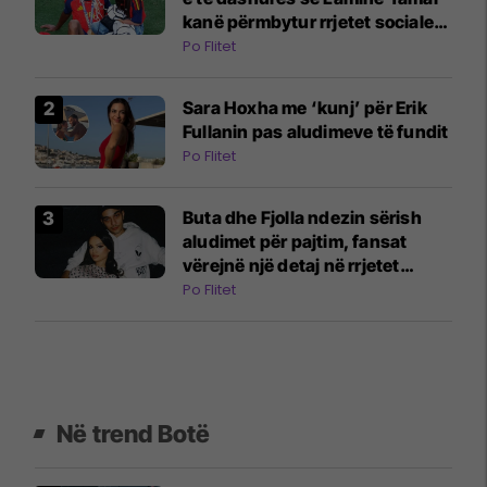
kanë përmbytur rrjetet sociale:
E gjitha filloi me një video në
Po Flitet
TikTok
Sara Hoxha me ‘kunj’ për Erik
Fullanin pas aludimeve të fundit
Po Flitet
Buta dhe Fjolla ndezin sërish
aludimet për pajtim, fansat
vërejnë një detaj në rrjetet
sociale
Po Flitet
Në trend Botë