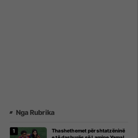
Nga Rubrika
Thashethemet për shtatzëninë
e të dashurës së Lamine Yamal