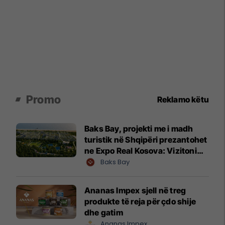
Promo
Reklamo këtu
Baks Bay, projekti me i madh
turistik në Shqipëri prezantohet
ne Expo Real Kosova: Vizitoni
shtandin dhe zbuloni
Baks Bay
mundësitë e investimit
Ananas Impex sjell në treg
produkte të reja për çdo shije
dhe gatim
Ananas Impex