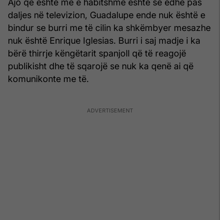
Ajo që është më e habitshme është se edhe pas
daljes në televizion, Guadalupe ende nuk është e
bindur se burri me të cilin ka shkëmbyer mesazhe
nuk është Enrique Iglesias. Burri i saj madje i ka
bërë thirrje këngëtarit spanjoll që të reagojë
publikisht dhe të sqarojë se nuk ka qenë ai që
komunikonte me të.