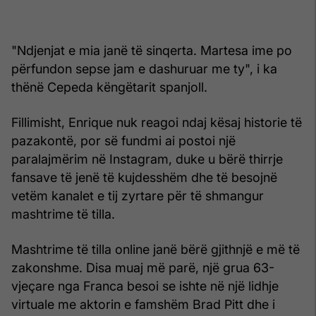
"Ndjenjat e mia janë të sinqerta. Martesa ime po
përfundon sepse jam e dashuruar me ty", i ka
thënë Cepeda këngëtarit spanjoll.
Fillimisht, Enrique nuk reagoi ndaj kësaj historie të
pazakontë, por së fundmi ai postoi një
paralajmërim në Instagram, duke u bërë thirrje
fansave të jenë të kujdesshëm dhe të besojnë
vetëm kanalet e tij zyrtare për të shmangur
mashtrime të tilla.
Mashtrime të tilla online janë bërë gjithnjë e më të
zakonshme. Disa muaj më parë, një grua 63-
vjeçare nga Franca besoi se ishte në një lidhje
virtuale me aktorin e famshëm Brad Pitt dhe i