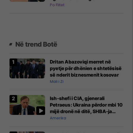
Po Flitet
Në trend Botë
Dritan Abazoviqi merret në
pyetje për dhënien e shtetësisë
së nderit biznesmenit kosovar
Mali i Zi
Ish-shefi i CIA, gjenerali
Petraeus: Ukraina përdor mbi 10
mijë dronë në ditë, SHBA-ja
mbetet shumë prapa në
Amerika
prodhim