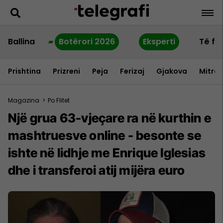
Ballina
Botërori 2026
Eksperti
Të fu
Prishtina
Prizreni
Peja
Ferizaj
Gjakova
Mitrov
Magazina
>
Po Flitet
Një grua 63-vjeçare ra në kurthin e
mashtruesve online - besonte se
ishte në lidhje me Enrique Iglesias
dhe i transferoi atij mijëra euro