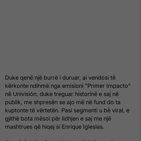
Duke qenë një burrë i duruar, ai vendosi të
kërkonte ndihmë nga emisioni "Primer Impacto"
në Univisión, duke treguar historinë e saj në
publik, me shpresën se ajo më në fund do ta
kuptonte të vërtetën. Pasi segmenti u bë viral, e
gjithë bota mësoi për lidhjen e saj me një
mashtrues që hiqej si Enrique Iglesias.