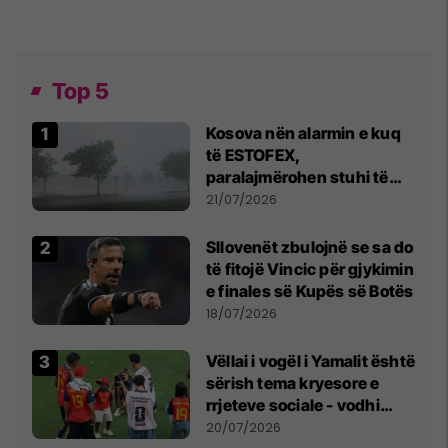
Top 5
Kosova nën alarmin e kuq
të ESTOFEX,
paralajmërohen stuhi të
fuqishme me breshër dhe
21/07/2026
erëra të forta
Sllovenët zbulojnë se sa do
të fitojë Vincic për gjykimin
e finales së Kupës së Botës
18/07/2026
Vëllai i vogël i Yamalit është
sërish tema kryesore e
rrjeteve sociale - vodhi
vëmendjen pas finales së
20/07/2026