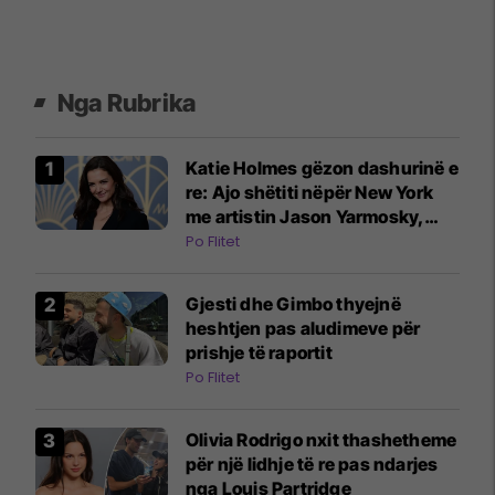
Nga Rubrika
Katie Holmes gëzon dashurinë e
re: Ajo shëtiti nëpër New York
me artistin Jason Yarmosky,
duke i mbajtur dorën
Po Flitet
Gjesti dhe Gimbo thyejnë
heshtjen pas aludimeve për
prishje të raportit
Po Flitet
Olivia Rodrigo nxit thashetheme
për një lidhje të re pas ndarjes
nga Louis Partridge