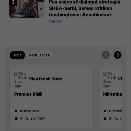
Pas nisjes së dialogut strategjik
SHBA-Serbi, Serwer kritikon
Uashingtonin: Anashkaluat
Banjskën, sulmin ndaj KFOR-it
Serbia
dhe rrëmbimin e Policëve të
Kosovës
Jobs
Real Estate
Viva Fresh Store
Viva F
Pranues Malli
Mirëmbajtës
Kamenicë
Prishtinë
31 Korrik 2026
31 Korrik 20