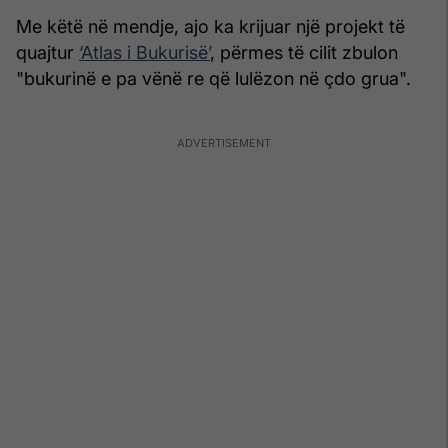
Me këtë në mendje, ajo ka krijuar një projekt të
quajtur
‘Atlas i Bukurisë’
, përmes të cilit zbulon
"bukurinë e pa vënë re që lulëzon në çdo grua".