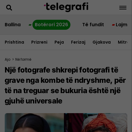
Ballina
Botërori 2026
Të fundit
Lajme
Prishtina
Prizreni
Peja
Ferizaj
Gjakova
Mitrov
Ajo
>
Në formë
Një fotografe shkrepi fotografi të
grave nga kombe të ndryshme, për
të na treguar se bukuria është një
gjuhë universale