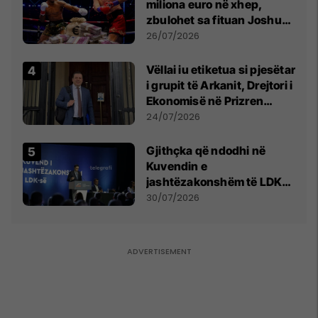
miliona euro në xhep,
zbulohet sa fituan Joshua
e Prenga
26/07/2026
Vëllai iu etiketua si pjesëtar
i grupit të Arkanit, Drejtori i
Ekonomisë në Prizren
mohon pretendimet
24/07/2026
Gjithçka që ndodhi në
Kuvendin e
jashtëzakonshëm të LDK-
së
30/07/2026