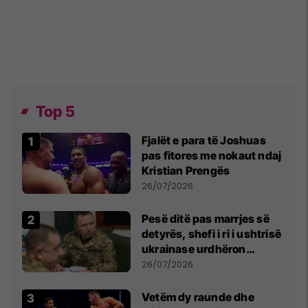
Top 5
Fjalët e para të Joshuas
pas fitores me nokaut ndaj
Kristian Prengës
26/07/2026
Pesë ditë pas marrjes së
detyrës, shefi i ri i ushtrisë
ukrainase urdhëron
kontroll të madh
26/07/2026
Vetëm dy raunde dhe