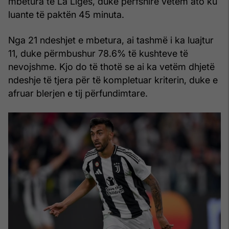
mbetura të La Ligës, duke përfshirë vetëm ato ku
luante të paktën 45 minuta.
Nga 21 ndeshjet e mbetura, ai tashmë i ka luajtur
11, duke përmbushur 78.6% të kushteve të
nevojshme. Kjo do të thotë se ai ka vetëm dhjetë
ndeshje të tjera për të kompletuar kriterin, duke e
afruar blerjen e tij përfundimtare.