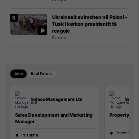
interceptuar fluturaken e Qatar
Airways që po shkonte drejt
Ukrainasit sulmohen në Poloni -
Mançesterit
Tusk i kërkon presidentit të
reagojë
Evropa
Jobs
Real Estate
Solace Management Ltd
Solac
Sales Development and Marketing
Property Ma
Manager
Prishtinë
Prishtinë