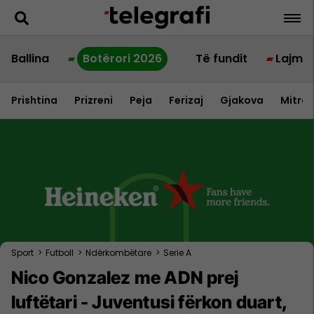
Ballina
Botërori 2026
Të fundit
Lajme
Prishtina
Prizreni
Peja
Ferizaj
Gjakova
Mitrov
Sport
>
Futboll
>
Ndërkombëtare
>
Serie A
Nico Gonzalez me ADN prej
luftëtari - Juventusi fërkon duart,