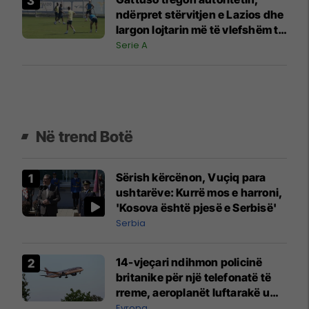
ndërpret stërvitjen e Lazios dhe
largon lojtarin më të vlefshëm të
ekipit
Serie A
Në trend Botë
Sërish kërcënon, Vuçiq para
ushtarëve: Kurrë mos e harroni,
'Kosova është pjesë e Serbisë'
Serbia
14-vjeçari ndihmon policinë
britanike për një telefonatë të
rreme, aeroplanët luftarakë u
ngritën në ajër për të
Evropa