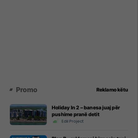
Promo
Reklamo këtu
Holiday In 2 – banesa juaj për
pushime pranë detit
Edil Project