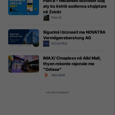
Plan B – reklamoni biznesin tuaj
aty ku është audienca shqiptare
në Zvicër
Plan B
Sigurimi i biznesit me NOVATRA
Vermögensberatung AG
NOVATRA
IMAX/ Cineplexx në Albi Mall,
thyen rekorde rajonale me
"Odisea"
Albi Mall