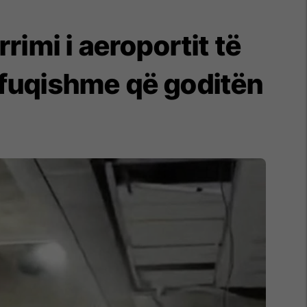
imi i aeroportit të
 fuqishme që goditën