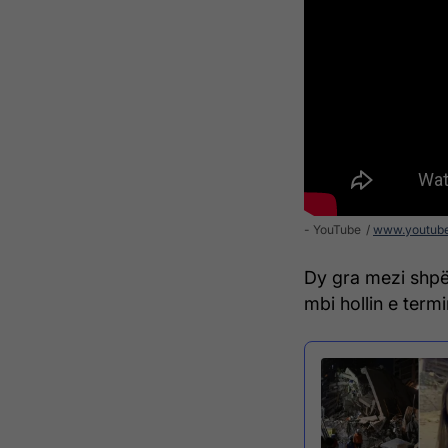
- YouTube
www.youtub
Dy gra mezi shpë
mbi hollin e termin