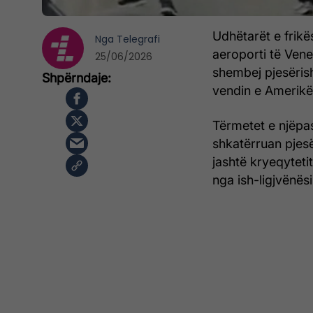
Udhëtarët e frikë
Nga
Telegrafi
aeroporti të Ven
25/06/2026
shembej pjesëris
vendin e Amerikë
Tërmetet e njëpa
shkatërruan pjes
jashtë kryeqyteti
nga ish-ligjvënës