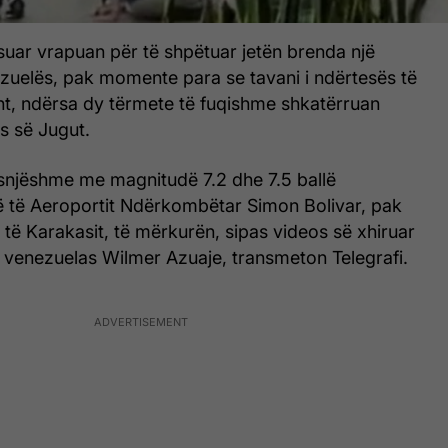
suar vrapuan për të shpëtuar jetën brenda një
ezuelës, pak momente para se tavani i ndërtesës të
ht, ndërsa dy tërmete të fuqishme shkatërruan
s së Jugut.
snjëshme me magnitudë 7.2 dhe 7.5 ballë
ë të Aeroportit Ndërkombëtar Simon Bolivar, pak
t të Karakasit, të mërkurën, sipas videos së xhiruar
i venezuelas Wilmer Azuaje, transmeton Telegrafi.