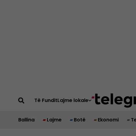
Të Fundit
Lajme lokale
Ballina
Lajme
Botë
Ekonomi
T