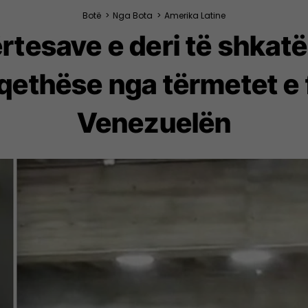
Botë
>
Nga Bota
>
Amerika Latine
tesave e deri të shkatërr
ëqethëse nga tërmetet e
Venezuelën