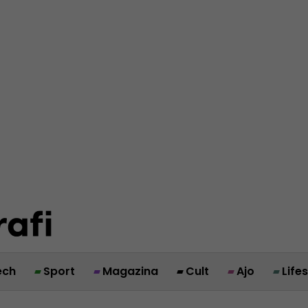
ech
Sport
Magazina
Cult
Ajo
Life