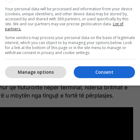
Your personal data will be processed and information from your device
(cookies, unique identifiers, and other device data) may be stored by,
accessed by and shared with 369 partners, or used specifically by this
site. We and our partners may use precise geolocation data.
List of
e.com
partners.
Some vendors may process your personal data on the basis of legitimate
-vjeçar ishte brenda aeroportit Maiquetia - qendra
interest, which you can object to by managing your options below. Look
ë e ngarkuar e Venezuelës - pak pas orës 6 të
for a link at the bottom of this page or in the site menu to manage or
withdraw consent in privacy and cookie settings.
tesa filloi të dridhej me forcë.
eti i Asamblesë Kombëtare të Venezuelës, filmoi
Manage options
Consent
hme ndërsa panelet dhe tullat binin nga tavani,
ur që fluturonte nëpër terminal, ndërsa britmat e
rë u mbytën nga tingujt e fortë të përplasjes.