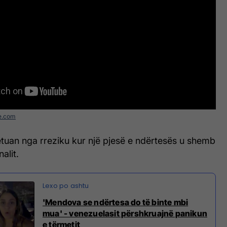
e.com
tuan nga rreziku kur një pjesë e ndërtesës u shemb
alit.
'Mendova se ndërtesa do të binte mbi
mua' - venezuelasit përshkruajnë panikun
e tërmetit