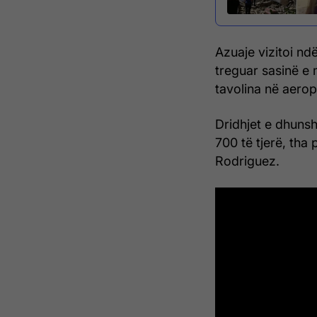
Azuaje vizitoi nd
treguar sasinë e
tavolina në aerop
Dridhjet e dhuns
700 të tjerë, tha
Rodriguez.