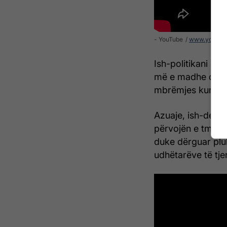
- YouTube
www.youtub
Ish-politikani 49
më e madhe dhe m
mbrëmjes kur ndër
Azuaje, ish-deput
përvojën e tmerrs
duke dërguar pluh
udhëtarëve të tje