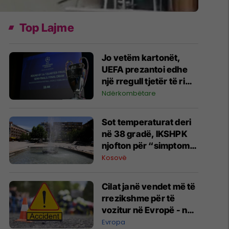
Top Lajme
Jo vetëm kartonët,
UEFA prezantoi edhe
një rregull tjetër të ri
për Ligën e
Ndërkombëtare
Kampionëve dhe garat
evropiane
Sot temperaturat deri
në 38 gradë, IKSHPK
njofton për “simptomat
e nxehtësisë”
Kosovë
Cilat janë vendet më të
rrezikshme për të
vozitur në Evropë - në
njërin prej tyre
Evropa