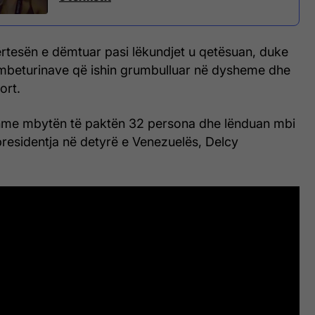
ërtesën e dëmtuar pasi lëkundjet u qetësuan, duke
 mbeturinave që ishin grumbulluar në dysheme dhe
ort.
hme mbytën të paktën 32 persona dhe lënduan mbi
 presidentja në detyrë e Venezuelës, Delcy