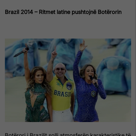
Brazil 2014 – Ritmet latine pushtojnë Botërorin
Botërori i Brazilit solli atmosferën karakteristike të