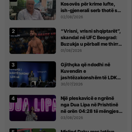
Kosovës për krime lufte,
ish-gjenerali serb thotë se
dikush e tradhtoi në
02/08/2026
Beograd
“Vrisni, vrisni shqiptarët”,
skandal në UFC Beograd:
Buzukja u përball me thirrje
anti-shqiptare nga
01/08/2026
tribunat
Gjithçka që ndodhi në
Kuvendin e
jashtëzakonshëm të LDK-
së
30/07/2026
Një pleskavicë e ngrënë
nga Dua Lipa në Prishtinë
në orën 04:28 të mëngjesit
- dhe bota digjitale serbe
03/08/2026
shpall gjendjen e luftës
Mirlind Daku mes lotëve