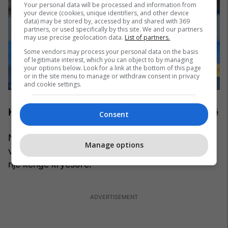
Your personal data will be processed and information from
your device (cookies, unique identifiers, and other device
data) may be stored by, accessed by and shared with 369
partners, or used specifically by this site. We and our partners
may use precise geolocation data.
List of partners.
Some vendors may process your personal data on the basis
of legitimate interest, which you can object to by managing
your options below. Look for a link at the bottom of this page
or in the site menu to manage or withdraw consent in privacy
and cookie settings.
Katar 2022 – Një kolonë zanore me shumë artistë
Consent
Ndryshe nga edicionet e mëparshme, FIFA
Manage options
vendosi që Botërori i Katarit të mos kishte vetëm
një këngë kryesore.