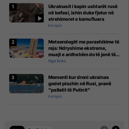
Ukrainasit i kapin ushtarët rusë
në befasi, ishin duke fjetur në
strehimoret e kamufluara
Evropa
Meteorologët me parashikime të
reja: Ndryshime ekstreme,
muajt e ardhshëm do të jenë të
pazakontë
Nga Bota
Momenti kur droni ukrainas
godet plazhin në Rusi, pranë
"pallatit të Putinit"
Evropa