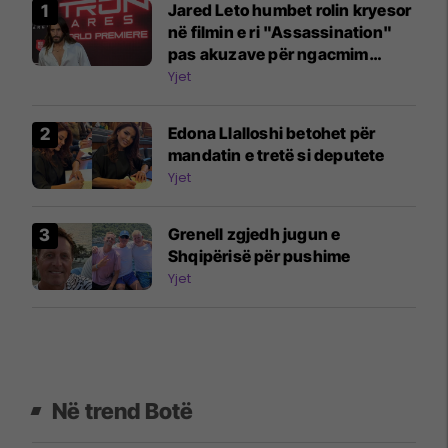
Jared Leto humbet rolin kryesor
në filmin e ri "Assassination"
pas akuzave për ngacmim
seksual
Yjet
Edona Llalloshi betohet për
mandatin e tretë si deputete
Yjet
Grenell zgjedh jugun e
Shqipërisë për pushime
Yjet
Në trend Botë