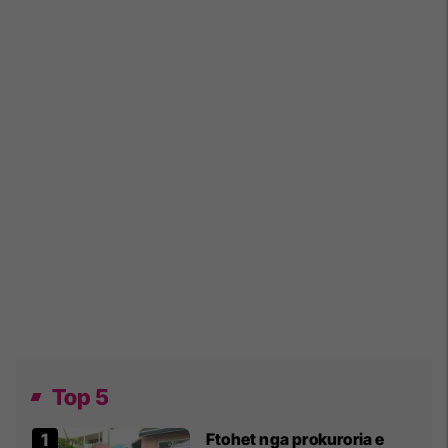
Top 5
Ftohet nga prokuroria e