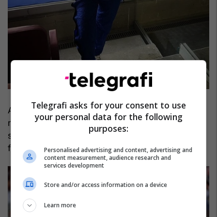
Telegrafi asks for your consent to use
Ajo madje pati thyer edhe rrjetin duke publikuar
your personal data for the following
një fotografi nga kampionati duke bërë
purposes:
shqiponjën dykrenare e veshur me ngjyrat e
flamurit të Kosovës, verdhë dhe kaltër.
Personalised advertising and content, advertising and
content measurement, audience research and
services development
Store and/or access information on a device
Learn more