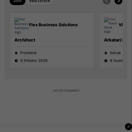
Jobs
Real Estate
Flex Business Solutions
Viva F
Architect
Arkatar/e
Prishtinë
Xërxë
6 Shtator 2026
8 Gusht 20
×