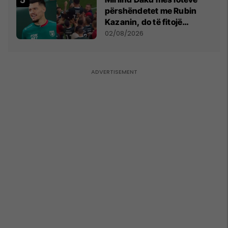
përshëndetet me Rubin
Kazanin, do të fitojë
miliona te Spartak Moska
02/08/2026