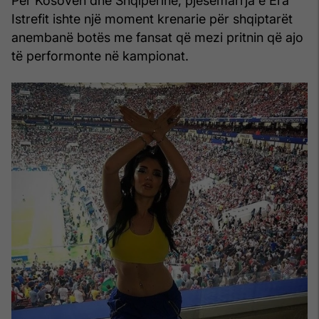
Për Kosovën dhe Shqipërinë, pjesëmarrja e Era
Istrefit ishte një moment krenarie për shqiptarët
anembanë botës me fansat që mezi pritnin që ajo
të performonte në kampionat.