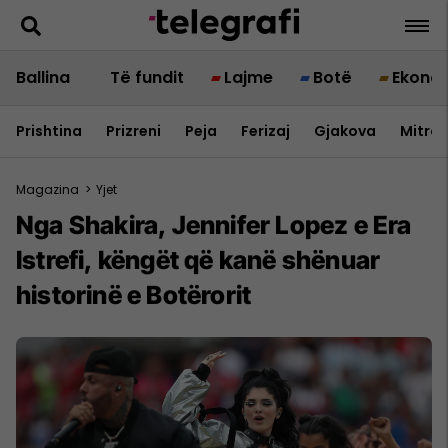
Ballina
Të fundit
Lajme
Botë
Ekono
Prishtina
Prizreni
Peja
Ferizaj
Gjakova
Mitrov
Magazina
>
Yjet
Nga Shakira, Jennifer Lopez e Era
Istrefi, këngët që kanë shënuar
historinë e Botërorit