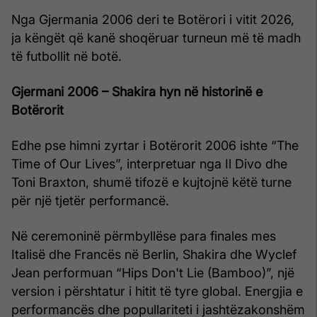
Nga Gjermania 2006 deri te Botërori i vitit 2026,
ja këngët që kanë shoqëruar turneun më të madh
të futbollit në botë.
Gjermani 2006 – Shakira hyn në historinë e
Botërorit
Edhe pse himni zyrtar i Botërorit 2006 ishte “The
Time of Our Lives”, interpretuar nga Il Divo dhe
Toni Braxton, shumë tifozë e kujtojnë këtë turne
për një tjetër performancë.
Në ceremoninë përmbyllëse para finales mes
Italisë dhe Francës në Berlin, Shakira dhe Wyclef
Jean performuan “Hips Don't Lie (Bamboo)”, një
version i përshtatur i hitit të tyre global. Energjia e
performancës dhe popullariteti i jashtëzakonshëm