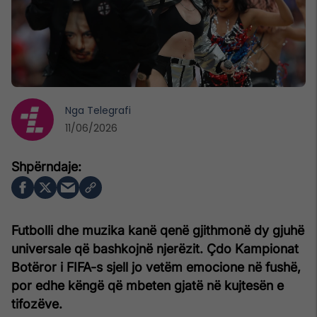
Nga
Telegrafi
11/06/2026
Futbolli dhe muzika kanë qenë gjithmonë dy gjuhë
universale që bashkojnë njerëzit. Çdo Kampionat
Botëror i FIFA-s sjell jo vetëm emocione në fushë,
por edhe këngë që mbeten gjatë në kujtesën e
tifozëve.