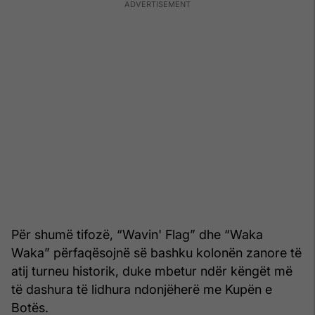
Për shumë tifozë, “Wavin' Flag” dhe “Waka
Waka” përfaqësojnë së bashku kolonën zanore të
atij turneu historik, duke mbetur ndër këngët më
të dashura të lidhura ndonjëherë me Kupën e
Botës.