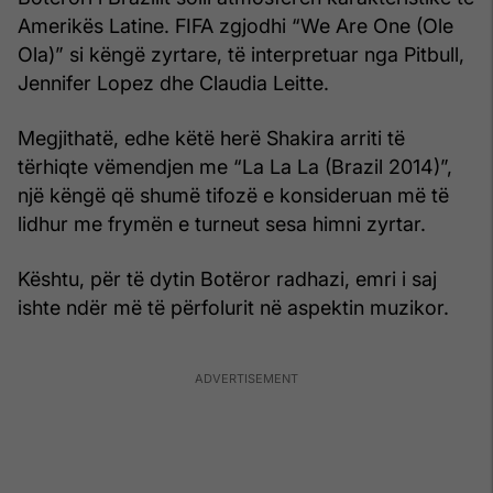
Amerikës Latine. FIFA zgjodhi “We Are One (Ole
Ola)” si këngë zyrtare, të interpretuar nga Pitbull,
Jennifer Lopez dhe Claudia Leitte.
Megjithatë, edhe këtë herë Shakira arriti të
tërhiqte vëmendjen me “La La La (Brazil 2014)”,
një këngë që shumë tifozë e konsideruan më të
lidhur me frymën e turneut sesa himni zyrtar.
Kështu, për të dytin Botëror radhazi, emri i saj
ishte ndër më të përfolurit në aspektin muzikor.