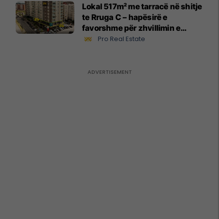
Lokal 517m² me tarracë në shitje
te Rruga C – hapësirë e
favorshme për zhvillimin e
biznesit #15796
Pro Real Estate