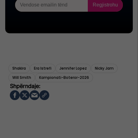
Shakira
Era Istrefi
Jennifer Lopez
Nicky Jam
Will Smith
Kampionati-Boteror-2026