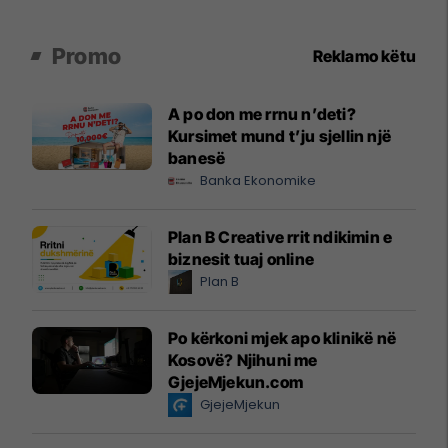
Promo
Reklamo këtu
A po don me rrnu n’deti?
Kursimet mund t’ju sjellin një
banesë
Banka Ekonomike
Plan B Creative rrit ndikimin e
biznesit tuaj online
Plan B
Po kërkoni mjek apo klinikë në
Kosovë? Njihuni me
GjejeMjekun.com
GjejeMjekun