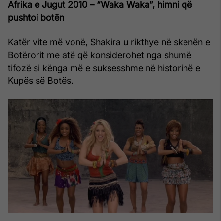
Afrika e Jugut 2010 – “Waka Waka”, himni që
pushtoi botën
Katër vite më vonë, Shakira u rikthye në skenën e
Botërorit me atë që konsiderohet nga shumë
tifozë si kënga më e suksesshme në historinë e
Kupës së Botës.