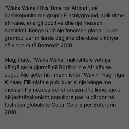
“Waka Waka (This Time for Africa)”, në
bashkëpunim me grupin Freshlyground, solli ritme
afrikane, energji pozitive dhe një mesazh
bashkimi. Kënga u bë një fenomen global, duke
grumbulluar miliarda dëgjime dhe duke u kthyer
në sinonim të Botërorit 2010.
Megjithatë, “Waka Waka” nuk ishte e vetmja
këngë që la gjurmë në Botërorin e Afrikës së
Jugut. Një tjetër hit i madh ishte “Wavin' Flag” nga
K'naan. Fillimisht e publikuar si një këngë me
mesazh frymëzues për shpresën dhe lirinë, ajo u
bë jashtëzakonisht popullore pasi u përdor në
fushatën globale të Coca-Cola-s për Botërorin
2010.