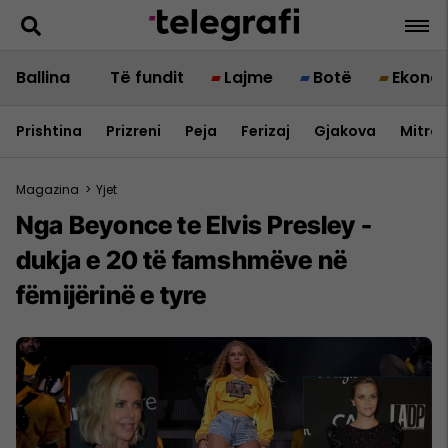
Ballina
Të fundit
Lajme
Botë
Ekono
Prishtina
Prizreni
Peja
Ferizaj
Gjakova
Mitrov
Magazina
>
Yjet
Nga Beyonce te Elvis Presley -
dukja e 20 të famshmëve në
fëmijërinë e tyre