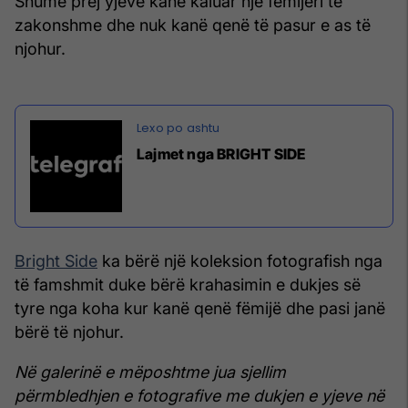
Shumë prej yjeve kanë kaluar një fëmijëri të
zakonshme dhe nuk kanë qenë të pasur e as të
njohur.
Lajmet nga BRIGHT SIDE
Bright Side
ka bërë një koleksion fotografish nga
të famshmit duke bërë krahasimin e dukjes së
tyre nga koha kur kanë qenë fëmijë dhe pasi janë
bërë të njohur.
Në galerinë e mëposhtme jua sjellim
përmbledhjen e fotografive me dukjen e yjeve në