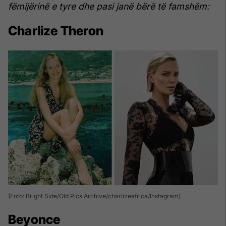
fëmijërinë e tyre dhe pasi janë bërë të famshëm:
Charlize Theron
(Foto: Bright Side/Old Pics Archive/charlizeafrica/Instagram)
Beyonce