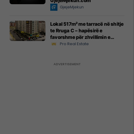
GjejeMjekun.com
GjejeMjekun
Lokal 517m² me tarracë në shitje
te Rruga C – hapësirë e
favorshme për zhvillimin e
biznesit #15796
Pro Real Estate