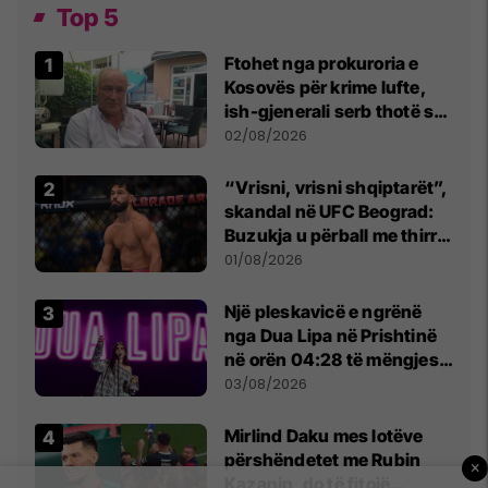
Top 5
Ftohet nga prokuroria e
Kosovës për krime lufte,
ish-gjenerali serb thotë se
dikush e tradhtoi në
02/08/2026
Beograd
“Vrisni, vrisni shqiptarët”,
skandal në UFC Beograd:
Buzukja u përball me thirrje
anti-shqiptare nga
01/08/2026
tribunat
Një pleskavicë e ngrënë
nga Dua Lipa në Prishtinë
në orën 04:28 të mëngjesit
- dhe bota digjitale serbe
03/08/2026
shpall gjendjen e luftës
Mirlind Daku mes lotëve
përshëndetet me Rubin
×
Kazanin, do të fitojë