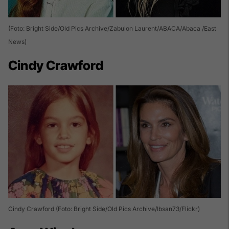
(Foto: Bright Side/Old Pics Archive/Zabulon Laurent/ABACA/Abaca /East
News)
Cindy Crawford
Cindy Crawford (Foto: Bright Side/Old Pics Archive/Ibsan73/Flickr)