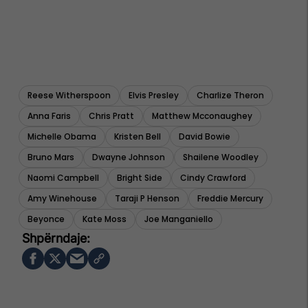
Reese Witherspoon
Elvis Presley
Charlize Theron
Anna Faris
Chris Pratt
Matthew Mcconaughey
Michelle Obama
Kristen Bell
David Bowie
Bruno Mars
Dwayne Johnson
Shailene Woodley
Naomi Campbell
Bright Side
Cindy Crawford
Amy Winehouse
Taraji P Henson
Freddie Mercury
Beyonce
Kate Moss
Joe Manganiello