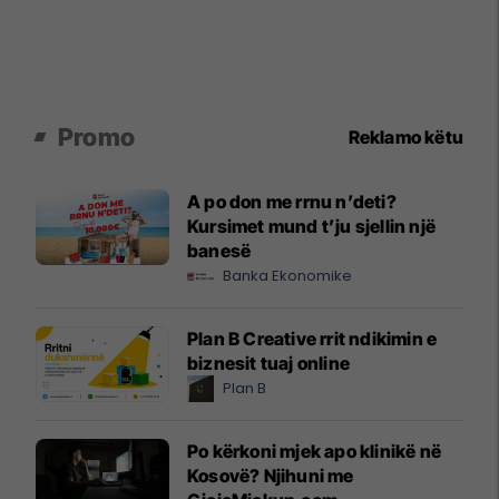
Promo
Reklamo këtu
A po don me rrnu n’deti?
Kursimet mund t’ju sjellin një
banesë
Banka Ekonomike
Plan B Creative rrit ndikimin e
biznesit tuaj online
Plan B
Po kërkoni mjek apo klinikë në
Kosovë? Njihuni me