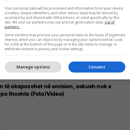
Your personal data will be processed and information from your device
(cookies, unique identifiers, and other device data) may be stored by,
accessed by and shared with 369 partners, or used specifically by this
site. We and our partners may use precise geolocation data.
List of
partners.
Some vendors may process your personal data on the basis of legitimate
interest, which you can object to by managing your options below. Look
for a link at the bottom of this page or in the site menu to manage or
withdraw consent in privacy and cookie settings.
Manage options
Consent
on të ekspozohet në emision, askush nuk e
 po thoshte (Foto/Video)