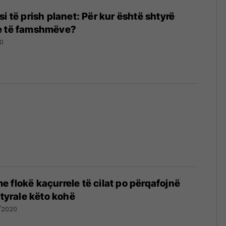
i të prish planet: Për kur është shtyrë
e të famshmëve?
0
 flokë kaçurrele të cilat po përqafojnë
atyrale këto kohë
/2020