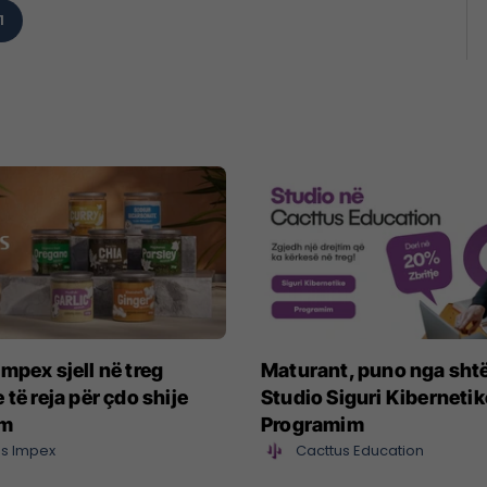
1
mpex sjell në treg
Maturant, puno nga sht
 të reja për çdo shije
Studio Siguri Kibernetik
im
Programim
s Impex
Cacttus Education