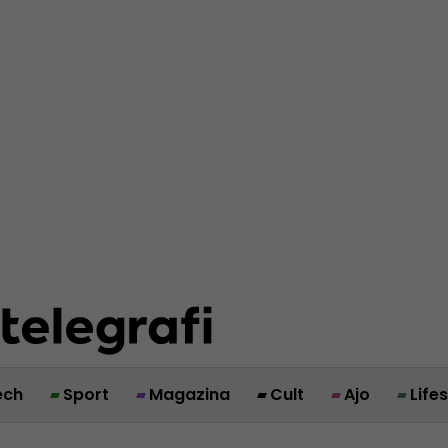
ech
Sport
Magazina
Cult
Ajo
Life