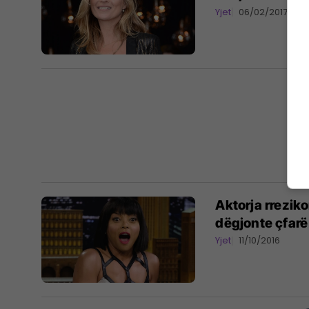
Yjet
06/02/2017
Aktorja rrezik
dëgjonte çfarë
Yjet
11/10/2016