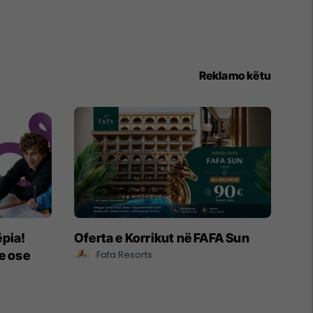
Reklamo këtu
ëpia!
Oferta e Korrikut në FAFA Sun
e ose
Fafa Resorts