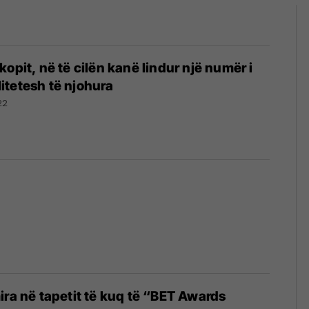
opit, në të cilën kanë lindur një numër i
tetesh të njohura
22
ira në tapetit të kuq të “BET Awards