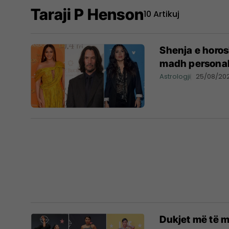
Taraji P Henson
10 Artikuj
Shenja e horosk
madh personali
Astrologji
25/08/20
Dukjet më të m