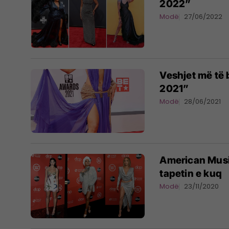
2022”
Modë
27/06/2022
Veshjet më të 
2021”
Modë
28/06/2021
American Musi
tapetin e kuq
Modë
23/11/2020