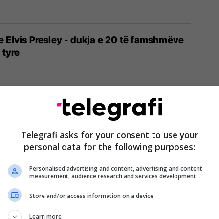
 Elvis Presley - dukja e 20 të famshmëve
 tyre
nte mendimet e femrave në "What Women
Taraji do të zbulojë çfarë duan meshkujt
Telegrafi asks for your consent to use your
personal data for the following purposes:
Personalised advertising and content, advertising and content
measurement, audience research and services development
Store and/or access information on a device
jeçare, Kate Moss pozon e zhveshur (Foto,
Learn more