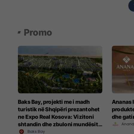
Promo
Baks Bay, projekti me i madh
Ananas I
turistik në Shqipëri prezantohet
produkte
ne Expo Real Kosova: Vizitoni
dhe gat
shtandin dhe zbuloni mundësitë
Anana
e investimit
Baks Bay