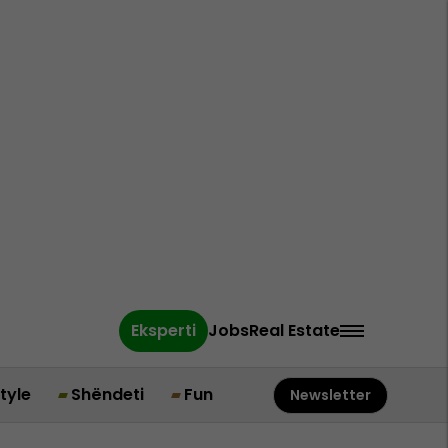
Eksperti
Jobs
Real Estate
style
Shëndeti
Fun
Newsletter