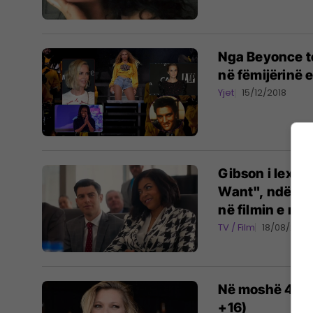
Nga Beyonce te
në fëmijërinë e
Yjet
15/12/2018
Gibson i lexo
Want", ndërsa 
në filmin e ri
TV / Film
18/08/2018
Në moshë 43 v
+16)