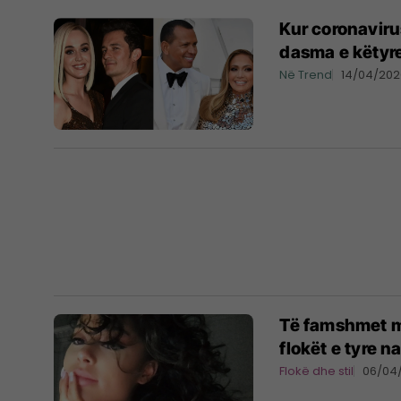
Kur coronavirus
dasma e këtyr
Në Trend
14/04/202
Të famshmet me
flokët e tyre n
Flokë dhe stil
06/04