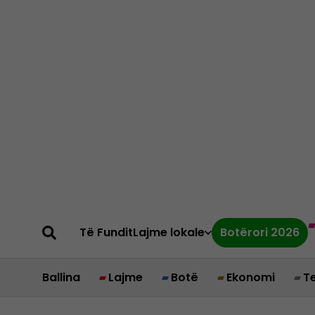
Të Fundit
Lajme lokale
Botërori 2026
Ballina
Lajme
Botë
Ekonomi
T