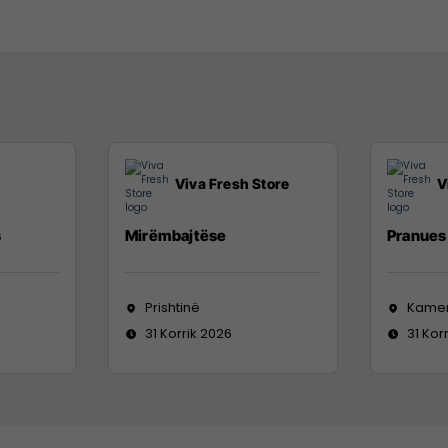
Viva Fresh Store
V
s
Mirëmbajtëse
Pranues 
Prishtinë
Kame
31 Korrik 2026
31 Kor