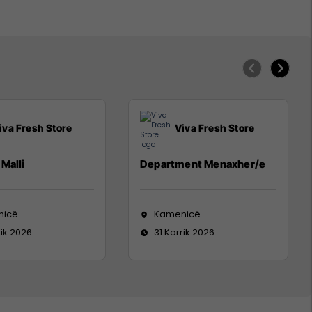
iva Fresh Store
Viva Fresh Store
Malli
Department Menaxher/e
nicë
Kamenicë
rik 2026
31 Korrik 2026