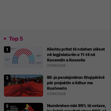
Top 5
Kështu pritet të ndahen ulëset
në legjislaturën e 11-të në
Kuvendin e Kosovës
07/06/2026
BE-ja paralajmëron Shqipërinë
për projektin e lidhur me
Kushnerin
07/06/2026
Numërohen mbi 99% të votave,