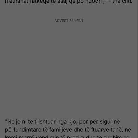
rrethanat fatkeqe të asaj që po ndodh , ”- tha çifti.
"Ne jemi të trishtuar nga kjo, por për sigurinë
përfundimtare të familjeve dhe të ftuarve tanë, ne
kemi marrë vendimin të presim dhe të shohim se