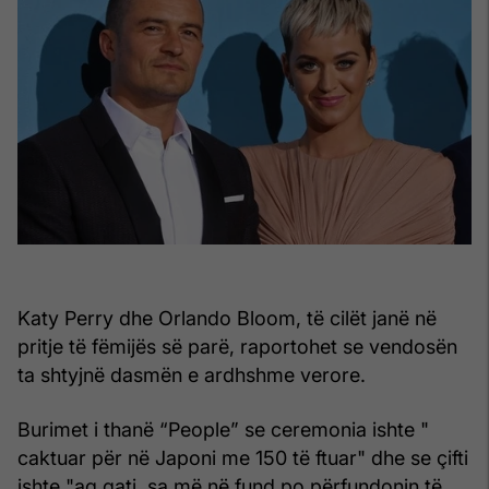
Katy Perry dhe Orlando Bloom, të cilët janë në
pritje të fëmijës së parë, raportohet se vendosën
ta shtyjnë dasmën e ardhshme verore.
Burimet i thanë “People” se ceremonia ishte "
caktuar për në Japoni me 150 të ftuar" dhe se çifti
ishte "aq gati, sa më në fund po përfundonin të