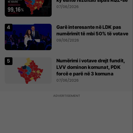
ky është rezultati sipas KQZ-së
07/06/2026
Garë interesante në LDK pas
numërimit të mbi 50% të votave
09/06/2026
Numërimi i votave drejt fundit,
LVV dominon komunat, PDK
forcë e parë në 3 komuna
07/06/2026