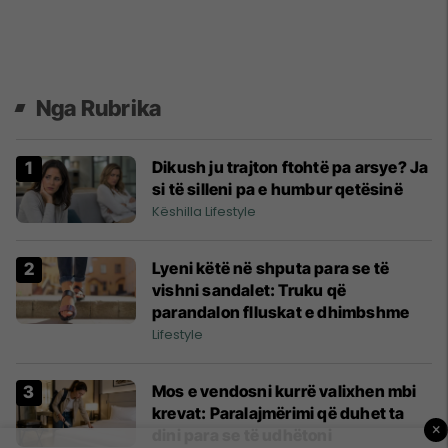
Nga Rubrika
Dikush ju trajton ftohtë pa arsye? Ja
si të silleni pa e humbur qetësinë
Këshilla Lifestyle
Lyeni këtë në shputa para se të
vishni sandalet: Truku që
parandalon flluskat e dhimbshme
Lifestyle
Mos e vendosni kurrë valixhen mbi
krevat: Paralajmërimi që duhet ta
×
dini para se të udhëtoni