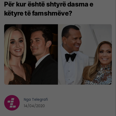
Për kur është shtyrë dasma e
këtyre të famshmëve?
Nga
Telegrafi
14/04/2020