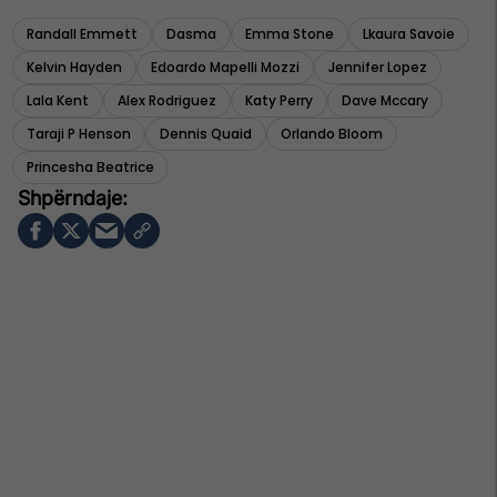
Randall Emmett
Dasma
Emma Stone
Lkaura Savoie
Kelvin Hayden
Edoardo Mapelli Mozzi
Jennifer Lopez
Lala Kent
Alex Rodriguez
Katy Perry
Dave Mccary
Taraji P Henson
Dennis Quaid
Orlando Bloom
Princesha Beatrice