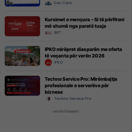
Edu Care
Kursimet e mençura – Si të përfitoni
më shumë nga paratë tuaja
BKT
IPKO mirëpret diasporën me oferta
të veçanta për verën 2026
IPKO
Techno Service Pro: Mirëmbajtje
profesionale e serverëve për
biznese
Techno Service Pro