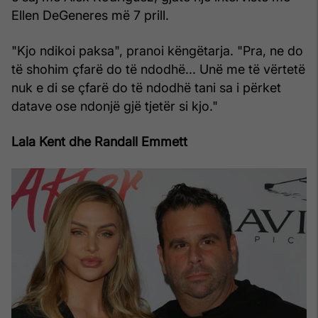
Ellen DeGeneres më 7 prill.
"Kjo ndikoi paksa", pranoi këngëtarja. "Pra, ne do
të shohim çfarë do të ndodhë... Unë me të vërtetë
nuk e di se çfarë do të ndodhë tani sa i përket
datave ose ndonjë gjë tjetër si kjo."
Lala Kent dhe Randall Emmett