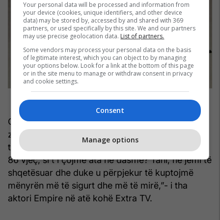
Your personal data will be processed and information from
your device (cookies, unique identifiers, and other device
data) may be stored by, accessed by and shared with 369
partners, or used specifically by this site. We and our partners
may use precise geolocation data.
List of partners.
Some vendors may process your personal data on the basis
of legitimate interest, which you can object to by managing
your options below. Look for a link at the bottom of this page
or in the site menu to manage or withdraw consent in privacy
and cookie settings.
Consent
Që nga 31 marsi, Taraji P. Henson e kishte
zhvendosur dasmën deri në korrik. "Gjyshërit
Manage options
tanë, gjyshja ime do të mbushë 96 vjeç, ndërsa ai
86 vjeç, si t'i çojmë ata në dasmë? Tani, ne jemi të
shqetësuar dhe duke u përpjekur të kuptojmë
mënyrën më të sigurt dhe më të mirë,”- i tha
aktori Empire në atë kohë Extra TV.