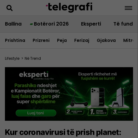
Ballina
Botërori 2026
Eksperti
Të fundit
Prishtina
Prizreni
Peja
Ferizaj
Gjakova
Mitrov
Lifestyle
>
Në Trend
Kur coronavirusi të prish planet: