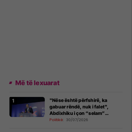
Më të lexuarat
"Nëse është përfshirë, ka
gabuar rëndë, nuk i falet",
Abdixhiku i çon “selam”
Përparim Ramës
Politikë
30/07/2026