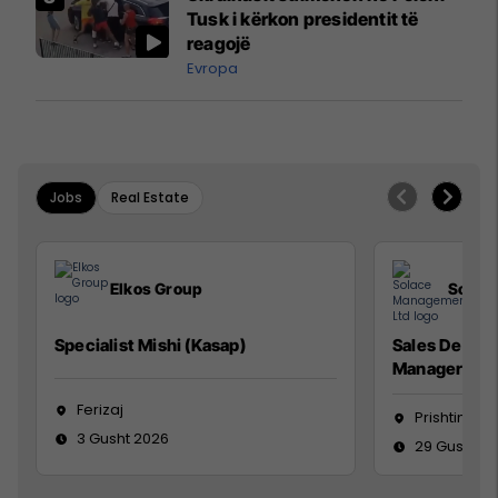
Mançesterit
Tusk i kërkon presidentit të
reagojë
Evropa
Jobs
Real Estate
Elkos Group
Solac
Specialist Mishi (Kasap)
Sales Devel
Manager
Ferizaj
Prishtinë
3 Gusht 2026
29 Gusht 2