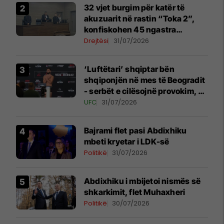
32 vjet burgim për katër të
akuzuarit në rastin “Toka 2”,
konfiskohen 45 ngastra
kadastrale
Drejtësi
31/07/2026
‘Luftëtari’ shqiptar bën
shqiponjën në mes të Beogradit
- serbët e cilësojnë provokim, ai
e cilëson simbol të identitetit
UFC
31/07/2026
Bajrami flet pasi Abdixhiku
mbeti kryetar i LDK-së
Politikë
31/07/2026
Abdixhiku i mbijetoi nismës së
shkarkimit, flet Muhaxheri
Politikë
30/07/2026