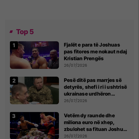
Top 5
Fjalët e para të Joshuas
pas fitores me nokaut ndaj
Kristian Prengës
26/07/2026
Pesë ditë pas marrjes së
detyrës, shefi i ri i ushtrisë
ukrainase urdhëron
kontroll të madh
26/07/2026
Vetëm dy raunde dhe
miliona euro në xhep,
zbulohet sa fituan Joshua
e Prenga
26/07/2026