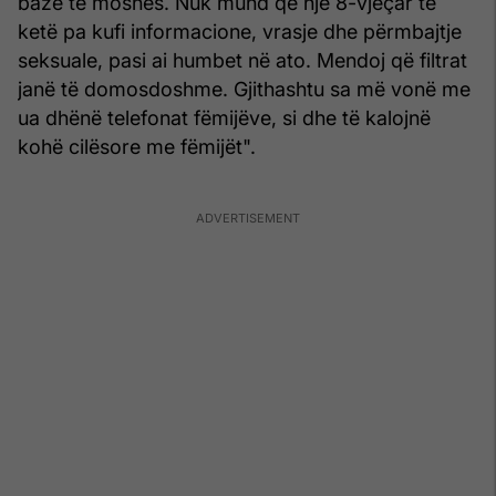
bazë të moshës. Nuk mund që një 8-vjeçar të
ketë pa kufi informacione, vrasje dhe përmbajtje
seksuale, pasi ai humbet në ato. Mendoj që filtrat
janë të domosdoshme. Gjithashtu sa më vonë me
ua dhënë telefonat fëmijëve, si dhe të kalojnë
kohë cilësore me fëmijët".