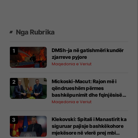
Nga Rubrika
DMSh-ja në gatishmëri kundër
zjarreve pyjore
Maqedonia e Veriut
Mickoski-Macut: Rajon më i
qëndrueshëm përmes
bashkëpunimit dhe fqinjësisë
së mirë RMV-Serbi
Maqedonia e Veriut
Klekovski: Spitali i Manastirit ka
siguruar pajisje bashkëkohore
mjekësore në vlerë prej mbi