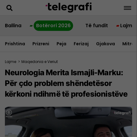
Ballina
Botërori 2026
Të fundit
Lajme
Prishtina
Prizreni
Peja
Ferizaj
Gjakova
Mitrov
Lajme
>
Maqedonia e Veriut
Neurologia Merita Ismajli-Marku:
Për çdo problem shëndetësor
kërkoni ndihmë të profesionistëve