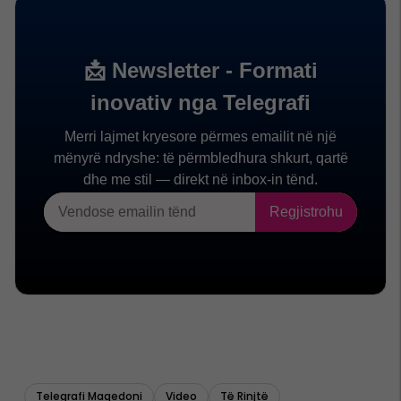
Telegrafi Maqedoni
Video
Të Rinjtë