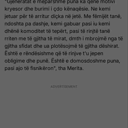
"Gjeneratat e mëparshme puna ka qenë motivi
kryesor dhe burimi i çdo kënaqësie. Ne kemi
jetuar për të arritur diçka në jetë. Me fëmijët tanë,
ndoshta pa dashje, kemi gabuar pasi iu kemi
dhënë komoditet të tepërt, pasi të rinjtë tanë
rriten me të gjitha të mirat, dmth i mbrojmë nga të
gjitha sfidat dhe ua plotësojmë të gjitha dëshirat.
Është e rëndësishme që të rinjve t'u jepen
obligime dhe punë. Është e domosdoshme puna,
pasi ajo të fisnikëron", tha Merita.