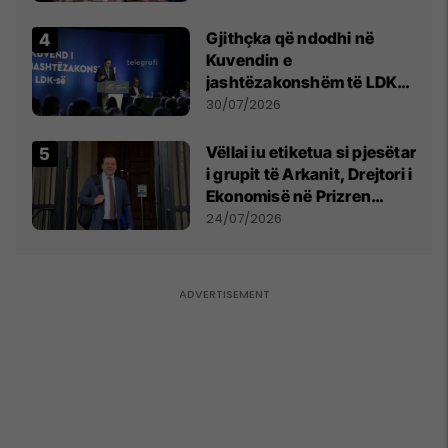
Gjithçka që ndodhi në
Kuvendin e
jashtëzakonshëm të LDK-
së
30/07/2026
Vëllai iu etiketua si pjesëtar
i grupit të Arkanit, Drejtori i
Ekonomisë në Prizren
mohon pretendimet
24/07/2026