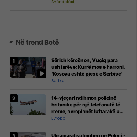
30,4 milionë denarë
Shëndetësi
Në trend Botë
Sërish kërcënon, Vuçiq para
ushtarëve: Kurrë mos e harroni,
'Kosova është pjesë e Serbisë'
Serbia
14-vjeçari ndihmon policinë
britanike për një telefonatë të
rreme, aeroplanët luftarakë u
ngritën në ajër për të
Evropa
interceptuar fluturaken e Qatar
Airways që po shkonte drejt
Ukrainasit sulmohen në Poloni -