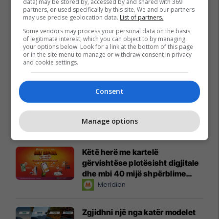
data) may be stored by, accessed by and shared with 369
partners, or used specifically by this site. We and our partners
may use precise geolocation data.
List of partners.
Some vendors may process your personal data on the basis
of legitimate interest, which you can object to by managing
your options below. Look for a link at the bottom of this page
or in the site menu to manage or withdraw consent in privacy
and cookie settings.
Consent
Manage options
Promo
Reklamo këtu
Këtë herë me kartelë
gërvishtëse plotësisht digjitale
dhe mbi 40 mijë shpërblime
instant!
Meridian
Zgjidhni një nga katër modelet