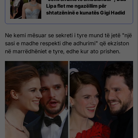
Lipa flet me ngazëllim për
shtatzëninë e kunatës Gigi Hadid
Ne kemi mësuar se sekreti i tyre mund të jetë "një
sasi e madhe respekti dhe adhurimi" që ekziston
në marrëdhëniet e tyre, edhe kur ato prishen.