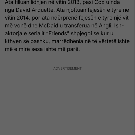
Ata filluan lidhjen në vitin 2013, pasi Cox u nda
nga David Arquette. Ata njoftuan fejesën e tyre në
vitin 2014, por ata ndërprenë fejesën e tyre një vit
më vonë dhe McDaid u transferua në Angli. Ish-
aktorja e serialit “Friends” shpjegoi se kur u
kthyen së bashku, marrëdhënia në të vërtetë ishte
më e mirë sesa ishte më parë.