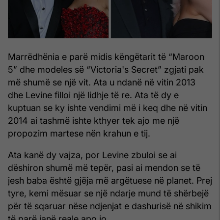
Marrëdhënia e parë midis këngëtarit të “Maroon
5” dhe modeles së “Victoria's Secret” zgjati pak
më shumë se një vit. Ata u ndanë në vitin 2013
dhe Levine filloi një lidhje të re. Ata të dy e
kuptuan se ky ishte vendimi më i keq dhe në vitin
2014 ai tashmë ishte kthyer tek ajo me një
propozim martese nën krahun e tij.
Ata kanë dy vajza, por Levine zbuloi se ai
dëshiron shumë më tepër, pasi ai mendon se të
jesh baba është gjëja më argëtuese në planet. Prej
tyre, kemi mësuar se një ndarje mund të shërbejë
për të sqaruar nëse ndjenjat e dashurisë në shikim
të parë janë reale apo jo.