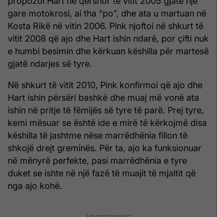
propozoi Hart në qershor të vitit 2005 gjatë një
gare motokrosi, ai tha “po”, dhe ata u martuan në
Kosta Rikë në vitin 2006. Pink njoftoi në shkurt të
vitit 2008 që ajo dhe Hart ishin ndarë, por çifti nuk
e humbi besimin dhe kërkuan këshilla për martesë
gjatë ndarjes së tyre.
Në shkurt të vitit 2010, Pink konfirmoi që ajo dhe
Hart ishin përsëri bashkë dhe muaj më vonë ata
ishin në pritje të fëmijës së tyre të parë. Prej tyre,
kemi mësuar se është ide e mirë të kërkojmë disa
këshilla të jashtme nëse marrëdhënia fillon të
shkojë drejt greminës. Për ta, ajo ka funksionuar
në mënyrë perfekte, pasi marrëdhënia e tyre
duket se ishte në një fazë të muajit të mjaltit që
nga ajo kohë.