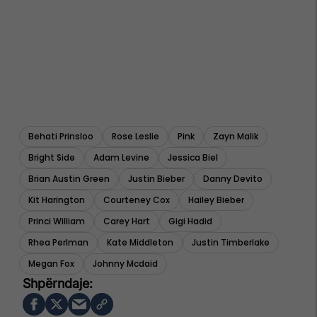
Behati Prinsloo
Rose Leslie
Pink
Zayn Malik
Bright Side
Adam Levine
Jessica Biel
Brian Austin Green
Justin Bieber
Danny Devito
Kit Harington
Courteney Cox
Hailey Bieber
Princi William
Carey Hart
Gigi Hadid
Rhea Perlman
Kate Middleton
Justin Timberlake
Megan Fox
Johnny Mcdaid