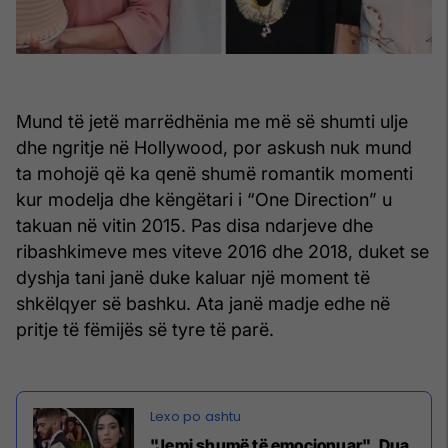
Mund të jetë marrëdhënia me më së shumti ulje
dhe ngritje në Hollywood, por askush nuk mund
ta mohojë që ka qenë shumë romantik momenti
kur modelja dhe këngëtari i “One Direction” u
takuan në vitin 2015. Pas disa ndarjeve dhe
ribashkimeve mes viteve 2016 dhe 2018, duket se
dyshja tani janë duke kaluar një moment të
shkëlqyer së bashku. Ata janë madje edhe në
pritje të fëmijës së tyre të parë.
"Jemi shumë të emocionuar", Dua