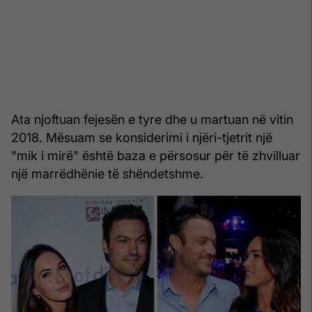
Ata njoftuan fejesën e tyre dhe u martuan në vitin
2018. Mësuam se konsiderimi i njëri-tjetrit një
"mik i mirë" është baza e përsosur për të zhvilluar
një marrëdhënie të shëndetshme.