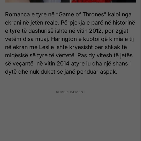
Romanca e tyre në “Game of Thrones” kaloi nga
ekrani në jetën reale. Përpjekja e parë në historinë
e tyre të dashurisë ishte në vitin 2012, por zgjati
vetëm disa muaj. Harington e kuptoi që kimia e tij
në ekran me Leslie ishte kryesisht për shkak të
miqësisë së tyre të vërtetë. Pas dy vitesh të jetës
së veçantë, në vitin 2014 atyre iu dha një shans i
dytë dhe nuk duket se janë penduar aspak.