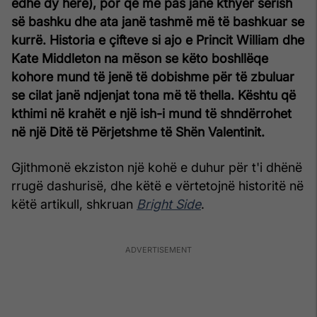
edhe dy herë), por që më pas janë kthyer sërish
së bashku dhe ata janë tashmë më të bashkuar se
kurrë. Historia e çifteve si ajo e Princit William dhe
Kate Middleton na mëson se këto boshllëqe
kohore mund të jenë të dobishme për të zbuluar
se cilat janë ndjenjat tona më të thella. Kështu që
kthimi në krahët e një ish-i mund të shndërrohet
në një Ditë të Përjetshme të Shën Valentinit.
Gjithmonë ekziston një kohë e duhur për t'i dhënë
rrugë dashurisë, dhe këtë e vërtetojnë historitë në
këtë artikull, shkruan
Bright Side
.