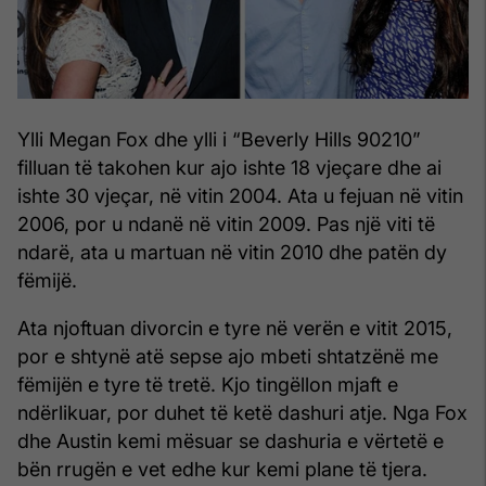
Ylli Megan Fox dhe ylli i “Beverly Hills 90210”
filluan të takohen kur ajo ishte 18 vjeçare dhe ai
ishte 30 vjeçar, në vitin 2004. Ata u fejuan në vitin
2006, por u ndanë në vitin 2009. Pas një viti të
ndarë, ata u martuan në vitin 2010 dhe patën dy
fëmijë.
Ata njoftuan divorcin e tyre në verën e vitit 2015,
por e shtynë atë sepse ajo mbeti shtatzënë me
fëmijën e tyre të tretë. Kjo tingëllon mjaft e
ndërlikuar, por duhet të ketë dashuri atje. Nga Fox
dhe Austin kemi mësuar se dashuria e vërtetë e
bën rrugën e vet edhe kur kemi plane të tjera.