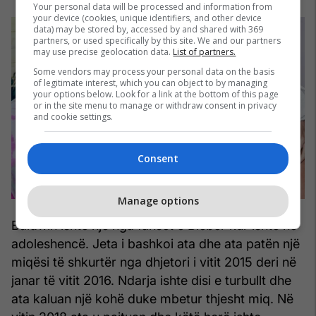
Your personal data will be processed and information from
your device (cookies, unique identifiers, and other device
data) may be stored by, accessed by and shared with 369
partners, or used specifically by this site. We and our partners
may use precise geolocation data.
List of partners.
Some vendors may process your personal data on the basis
of legitimate interest, which you can object to by managing
your options below. Look for a link at the bottom of this page
or in the site menu to manage or withdraw consent in privacy
and cookie settings.
Consent
Manage options
Baldwin ishte një nga fanset e Bieber kur ishte në
adoleshencë. Jeta i bashkoi ata dhe ata patën një
miqësi të shkurtër nga dhjetori i vitit 2015 deri në
janar të vitit 2016. Ndarja ishte disi e turbullt dhe
ata kaluan një kohë duke mbetur thjesht miq. Në