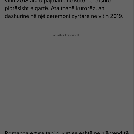
vitin 2018 ata u pajtuan dhe këtë herë ishte
plotësisht e qartë. Ata thanë kurorëzuan
dashurinë në një ceremoni zyrtare në vitin 2019.
Romanca e tyre tani duket se është në një vend të