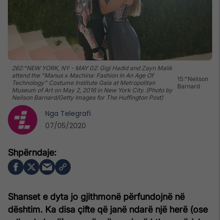
262:"NEW YORK, NY - MAY 02: Gigi Hadid and Zayn Malik
attend the "Manus x Machina: Fashion In An Age Of
15:"Neilson
Technology" Costume Institute Gala at Metropolitan
Barnard
Museum of Art on May 2, 2016 in New York City. (Photo by
Neilson Barnard/Getty Images for The Huffington Post)
Nga
Telegrafi
07/05/2020
Shanset e dyta jo gjithmonë përfundojnë në
dështim. Ka disa çifte që janë ndarë një herë (ose