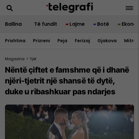
Ballina
Të fundit
Lajme
Botë
Ekono
Prishtina
Prizreni
Peja
Ferizaj
Gjakova
Mitrov
Magazina
>
Yjet
Nëntë çiftet e famshme që i dhanë
njëri-tjetrit një shansë të dytë,
duke u ribashkuar pas ndarjes