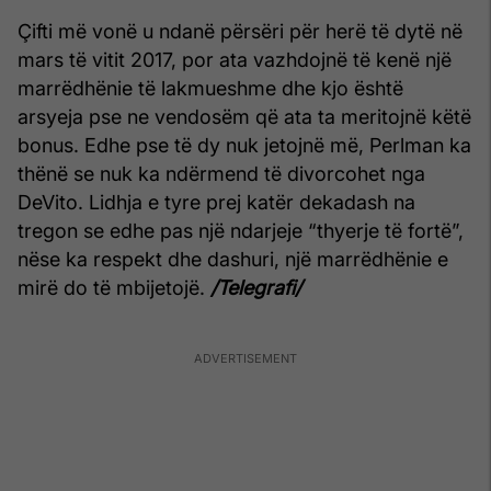
Çifti më vonë u ndanë përsëri për herë të dytë në
mars të vitit 2017, por ata vazhdojnë të kenë një
marrëdhënie të lakmueshme dhe kjo është
arsyeja pse ne vendosëm që ata ta meritojnë këtë
bonus. Edhe pse të dy nuk jetojnë më, Perlman ka
thënë se nuk ka ndërmend të divorcohet nga
DeVito. Lidhja e tyre prej katër dekadash na
tregon se edhe pas një ndarjeje “thyerje të fortë”,
nëse ka respekt dhe dashuri, një marrëdhënie e
mirë do të mbijetojë.
/Telegrafi/