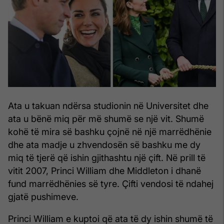
Ata u takuan ndërsa studionin në Universitet dhe
ata u bënë miq për më shumë se një vit. Shumë
kohë të mira së bashku çojnë në një marrëdhënie
dhe ata madje u zhvendosën së bashku me dy
miq të tjerë që ishin gjithashtu një çift. Në prill të
vitit 2007, Princi William dhe Middleton i dhanë
fund marrëdhënies së tyre. Çifti vendosi të ndahej
gjatë pushimeve.
Princi William e kuptoi që ata të dy ishin shumë të