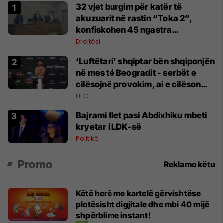
32 vjet burgim për katër të
akuzuarit në rastin “Toka 2”,
konfiskohen 45 ngastra
kadastrale
Drejtësi
‘Luftëtari’ shqiptar bën shqiponjën
në mes të Beogradit - serbët e
cilësojnë provokim, ai e cilëson
simbol të identitetit
UFC
Bajrami flet pasi Abdixhiku mbeti
kryetar i LDK-së
Politikë
Promo
Reklamo këtu
Këtë herë me kartelë gërvishtëse
plotësisht digjitale dhe mbi 40 mijë
shpërblime instant!