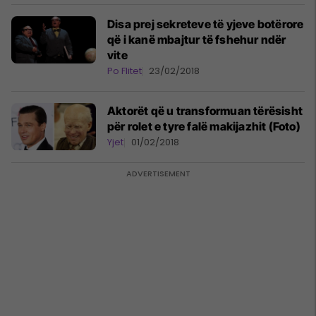
Disa prej sekreteve të yjeve botërore
që i kanë mbajtur të fshehur ndër
vite
Po Flitet
23/02/2018
Aktorët që u transformuan tërësisht
për rolet e tyre falë makijazhit (Foto)
Yjet
01/02/2018