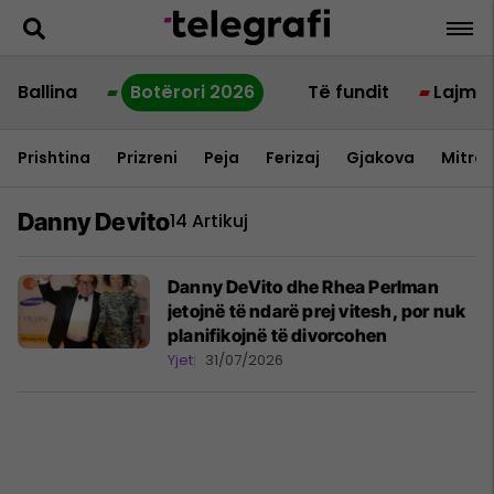
Ballina
Botërori 2026
Të fundit
Lajme
Prishtina
Prizreni
Peja
Ferizaj
Gjakova
Mitrov
Danny Devito
14 Artikuj
Danny DeVito dhe Rhea Perlman
jetojnë të ndarë prej vitesh, por nuk
planifikojnë të divorcohen
Yjet
31/07/2026