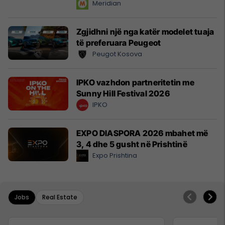
Meridian
Zgjidhni një nga katër modelet tuaja
të preferuara Peugeot
Peugot Kosova
IPKO vazhdon partneritetin me
Sunny Hill Festival 2026
IPKO
EXPO DIASPORA 2026 mbahet më
3, 4 dhe 5 gusht në Prishtinë
Expo Prishtina
Jobs
Real Estate