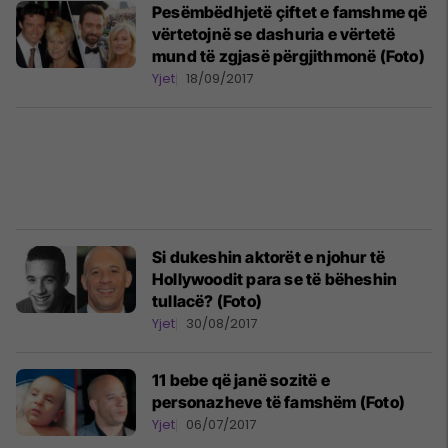
Pesëmbëdhjetë çiftet e famshme që
vërtetojnë se dashuria e vërtetë
mund të zgjasë përgjithmonë (Foto)
Yjet
18/09/2017
Si dukeshin aktorët e njohur të
Hollywoodit para se të bëheshin
tullacë? (Foto)
Yjet
30/08/2017
11 bebe që janë sozitë e
personazheve të famshëm (Foto)
Yjet
06/07/2017