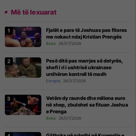
Më të lexuarat
Fjalët e para të Joshuas pas fitores
me nokaut ndaj Kristian Prengës
Boks
26/07/2026
Pesë ditë pas marrjes së detyrës,
shefi i ri i ushtrisë ukrainase
urdhëron kontroll të madh
Evropa
26/07/2026
Vetëm dy raunde dhe miliona euro
në xhep, zbulohet sa fituan Joshua
e Prenga
Boks
26/07/2026
Gjithçka që ndodhi në Kuvendin e