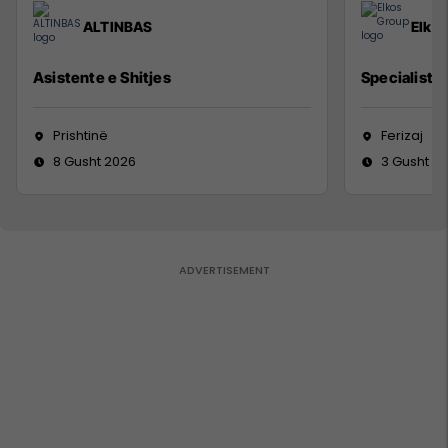
ALTINBAS
Elko
Asistente e Shitjes
Specialist M
Prishtinë
Ferizaj
8 Gusht 2026
3 Gusht 2