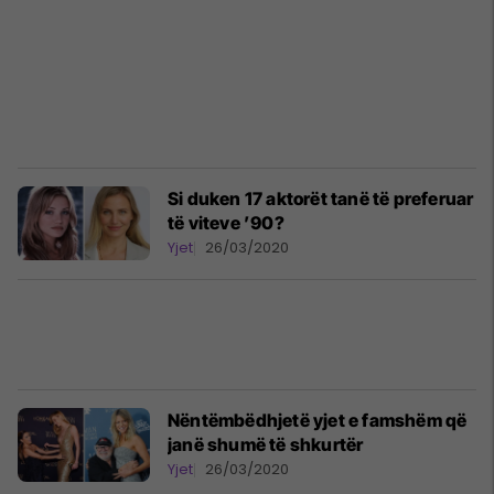
Si duken 17 aktorët tanë të preferuar
të viteve ’90?
Yjet
26/03/2020
Nëntëmbëdhjetë yjet e famshëm që
janë shumë të shkurtër
Yjet
26/03/2020