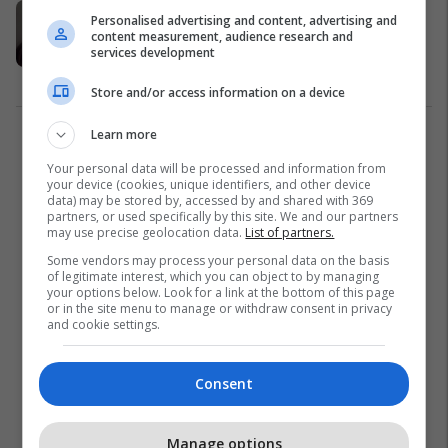
11 çiftet e Hollywoodit që po mbajnë
Personalised advertising and content, advertising and
premtimin "deri sa vdekja të na
content measurement, audience research and
services development
ndajë"
Në Trend
05/11/2016
Store and/or access information on a device
Learn more
1
Your personal data will be processed and information from
your device (cookies, unique identifiers, and other device
data) may be stored by, accessed by and shared with 369
partners, or used specifically by this site. We and our partners
may use precise geolocation data.
List of partners.
Some vendors may process your personal data on the basis
of legitimate interest, which you can object to by managing
your options below. Look for a link at the bottom of this page
or in the site menu to manage or withdraw consent in privacy
and cookie settings.
Consent
Manage options