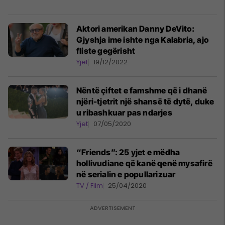
Aktori amerikan Danny DeVito:
Gjyshja ime ishte nga Kalabria, ajo
fliste gegërisht
Yjet
19/12/2022
Nëntë çiftet e famshme që i dhanë
njëri-tjetrit një shansë të dytë, duke
u ribashkuar pas ndarjes
Yjet
07/05/2020
“Friends”: 25 yjet e mëdha
hollivudiane që kanë qenë mysafirë
në serialin e popullarizuar
TV / Film
25/04/2020