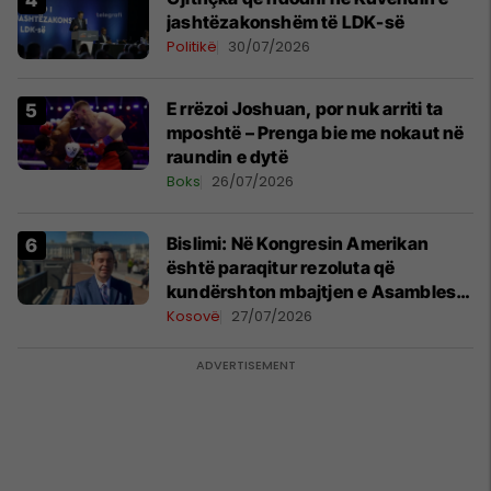
jashtëzakonshëm të LDK-së
Politikë
30/07/2026
E rrëzoi Joshuan, por nuk arriti ta
mposhtë – Prenga bie me nokaut në
raundin e dytë
Boks
26/07/2026
Bislimi: Në Kongresin Amerikan
është paraqitur rezoluta që
kundërshton mbajtjen e Asamblesë
Parlamentare të OSBE-së në
Kosovë
27/07/2026
Beograd