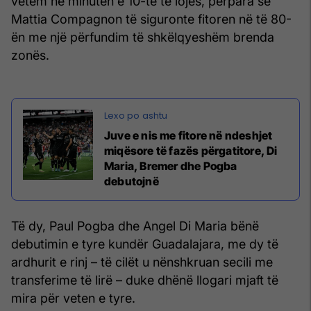
vetëm në minutën e 10-të të lojës, përpara se
Mattia Compagnon të siguronte fitoren në të 80-
ën me një përfundim të shkëlqyeshëm brenda
zonës.
Juve e nis me fitore në ndeshjet
miqësore të fazës përgatitore, Di
Maria, Bremer dhe Pogba
debutojnë
Të dy, Paul Pogba dhe Angel Di Maria bënë
debutimin e tyre kundër Guadalajara, me dy të
ardhurit e rinj – të cilët u nënshkruan secili me
transferime të lirë – duke dhënë llogari mjaft të
mira për veten e tyre.