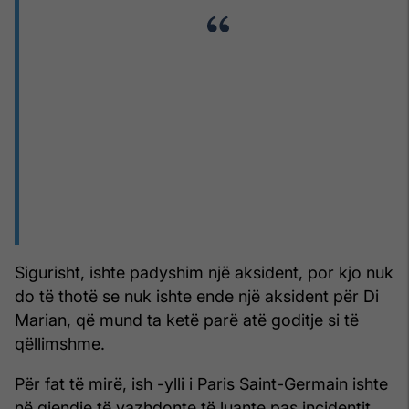
Sigurisht, ishte padyshim një aksident, por kjo nuk
do të thotë se nuk ishte ende një aksident për Di
Marian, që mund ta ketë parë atë goditje si të
qëllimshme.
Për fat të mirë, ish -ylli i Paris Saint-Germain ishte
në gjendje të vazhdonte të luante pas incidentit