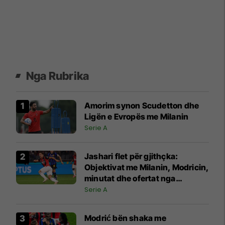
Nga Rubrika
Amorim synon Scudetton dhe
Ligën e Evropës me Milanin
Serie A
Jashari flet për gjithçka:
Objektivat me Milanin, Modricin,
minutat dhe ofertat nga
Juventusi e Atalanta
Serie A
Modrić bën shaka me