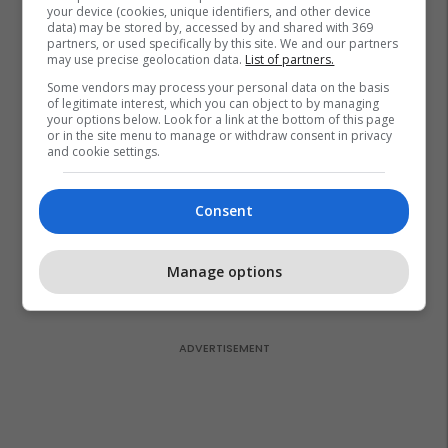
dhe rrugë
your device (cookies, unique identifiers, and other device
data) may be stored by, accessed by and shared with 369
MEKA HALAL FOOD
partners, or used specifically by this site. We and our partners
may use precise geolocation data.
List of partners.
Some vendors may process your personal data on the basis
A po don me rrnu n’deti?
of legitimate interest, which you can object to by managing
Kursimet mund t’ju sjellin një
your options below. Look for a link at the bottom of this page
banesë
or in the site menu to manage or withdraw consent in privacy
and cookie settings.
Banka Ekonomike
Consent
Mësoni kujdesin shëndetësor
përmes përvojës praktike me
EduCare
Manage options
Edu Care