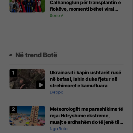
Calhanoglun për transplantin e
flokëve, momenti bëhet viral
pas derbit
Serie A
Në trend Botë
Ukrainasit i kapin ushtarët rusë
në befasi, ishin duke fjetur në
strehimoret e kamufluara
Evropa
Meteorologët me parashikime të
reja: Ndryshime ekstreme,
muajt e ardhshëm do të jenë të
pazakontë
Nga Bota