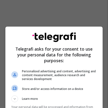
Telegrafi asks for your consent to use
your personal data for the following
Promo
Reklamo këtu
purposes:
IPKO, Sponsor i Artë i DokuFest
Personalised advertising and content, advertising and
content measurement, audience research and
2026, mbështet filmin dhe
services development
frymëzon gjeneratën e re të
krijuesve
IPKO
Store and/or access information on a device
Learn more
Pashtetat MEKA - zgjedhje
praktike për mëngjes, piknik
Your personal data will be processed and information from