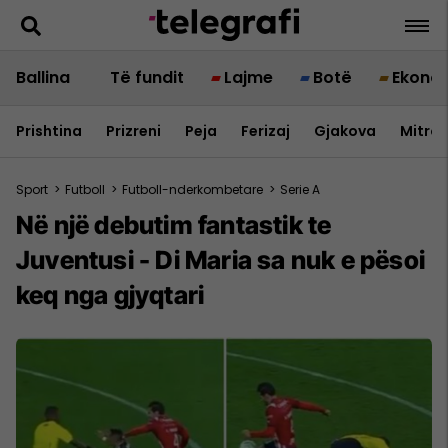
Ballina
Të fundit
Lajme
Botë
Ekono
Prishtina
Prizreni
Peja
Ferizaj
Gjakova
Mitrov
Sport
>
Futboll
>
Futboll-nderkombetare
>
Serie A
Në një debutim fantastik te
Juventusi - Di Maria sa nuk e pësoi
keq nga gjyqtari