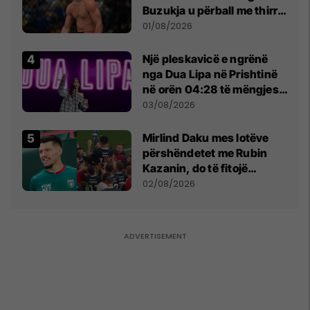
Buzukja u përball me thirrje
anti-shqiptare nga
01/08/2026
tribunat
Një pleskavicë e ngrënë
nga Dua Lipa në Prishtinë
në orën 04:28 të mëngjesit
- dhe bota digjitale serbe
03/08/2026
shpall gjendjen e luftës
Mirlind Daku mes lotëve
përshëndetet me Rubin
Kazanin, do të fitojë
miliona te Spartak Moska
02/08/2026