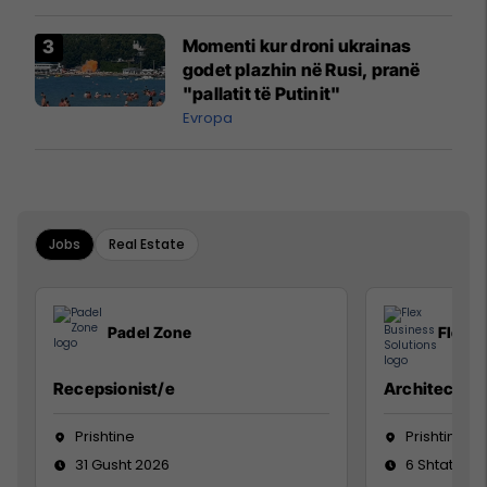
Momenti kur droni ukrainas
godet plazhin në Rusi, pranë
"pallatit të Putinit"
Evropa
Jobs
Real Estate
Padel Zone
Flex B
Recepsionist/e
Architect
Prishtine
Prishtinë
31 Gusht 2026
6 Shtator 2