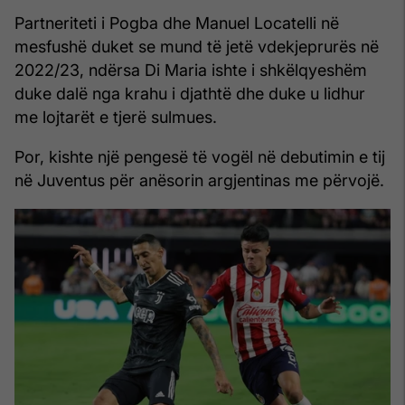
Partneriteti i Pogba dhe Manuel Locatelli në
mesfushë duket se mund të jetë vdekjeprurës në
2022/23, ndërsa Di Maria ishte i shkëlqyeshëm
duke dalë nga krahu i djathtë dhe duke u lidhur
me lojtarët e tjerë sulmues.
Por, kishte një pengesë të vogël në debutimin e tij
në Juventus për anësorin argjentinas me përvojë.