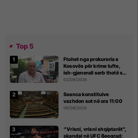
Top 5
Ftohet nga prokuroria e
Kosovës për krime lufte,
ish-gjenerali serb thotë se
dikush e tradhtoi në
02/08/2026
Beograd
Seanca konstituive
vazhdon sot në ora 11:00
06/08/2026
“Vrisni, vrisni shqiptarët”,
skandal në UFC Beograd: