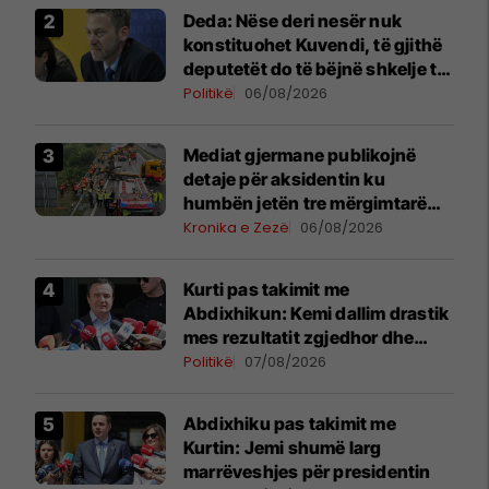
Deda: Nëse deri nesër nuk
konstituohet Kuvendi, të gjithë
deputetët do të bëjnë shkelje të
rëndë kushtetuese
Politikë
06/08/2026
Mediat gjermane publikojnë
detaje për aksidentin ku
humbën jetën tre mërgimtarë
nga Komogllava e Ferizajt
Kronika e Zezë
06/08/2026
Kurti pas takimit me
Abdixhikun: Kemi dallim drastik
mes rezultatit zgjedhor dhe
kërkesave të LDK-së
Politikë
07/08/2026
Abdixhiku pas takimit me
Kurtin: Jemi shumë larg
marrëveshjes për presidentin