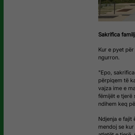
Sakrifica famil
Kur e pyet për
ngurron.
"Epo, sakrifica
përpiqem të ka
vajza ime e m
fëmijët e tjer
ndihem keq për 
Ndjenja e fajit
mendoj se kur 
atletët e tjerë