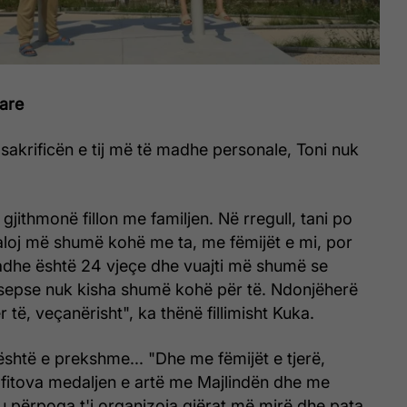
jare
 sakrificën e tij më të madhe personale, Toni nuk
 gjithmonë fillon me familjen. Në rregull, tani po
loj më shumë kohë me ta, me fëmijët e mi, por
adhe është 24 vjeçe dhe vuajti më shumë se
ë sepse nuk kisha shumë kohë për të. Ndonjëherë
të, veçanërisht", ka thënë fillimisht Kuka.
 është e prekshme... "Dhe me fëmijët e tjerë,
fitova medaljen e artë me Majlindën dhe me
, u përpoqa t'i organizoja gjërat më mirë dhe pata