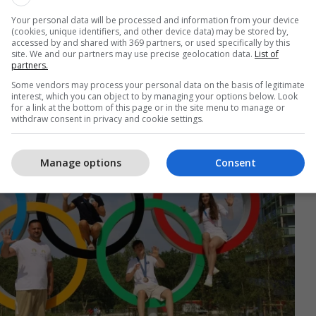
ja e parë në Ulaanbaatar Grand Slam 2026 po
Your personal data will be processed and information from your device
 e më shumë, duke shënuar ngjarjen e parë zyrtare
(cookies, unique identifiers, and other device data) may be stored by,
accessed by and shared with 369 partners, or used specifically by this
ë rrugën drejt Lojërave Olimpike të Los Angeles
site. We and our partners may use precise geolocation data.
List of
partners.
aqet reflektimet dhe mendimet përmbyllëse të
n mbi supe shpresat e një kombi të tërë.
Some vendors may process your personal data on the basis of legitimate
interest, which you can object to by managing your options below. Look
for a link at the bottom of this page or in the site menu to manage or
withdraw consent in privacy and cookie settings.
Manage options
Consent