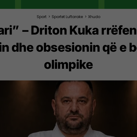
Sport
>
Sportet Luftarake
>
Xhudo
rari” – Driton Kuka rrëfe
sin dhe obsesionin që e 
olimpike