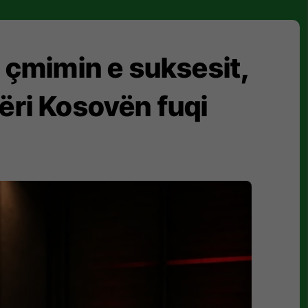
n çmimin e suksesit,
bëri Kosovën fuqi