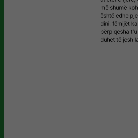
më shumë kohë 
është edhe pjes
dini, fëmijët k
përpiqesha t'u 
duhet të jesh 