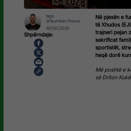
Nga
Në pjesën e fun
Shkumbin Pireva
të Xhudos (EJU
18/06/2026
trajneri pejan
sakrificat fam
sportistët, str
heqë dorë kurr
Më poshtë e ken
së Driton Kukë