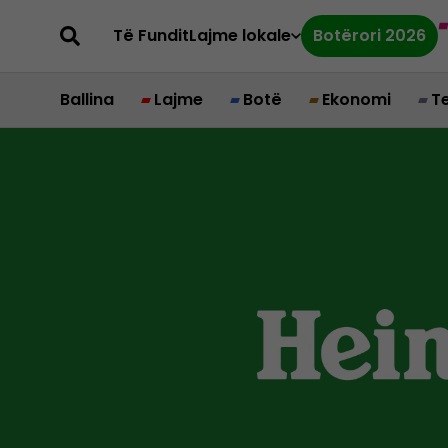
Të Fundit
Lajme lokale
Botërori 2026
Ballina
Lajme
Botë
Ekonomi
T