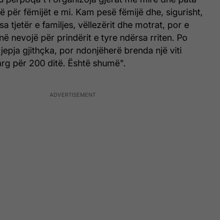
për fëmijët e mi. Kam pesë fëmijë dhe, sigurisht,
a tjetër e familjes, vëllezërit dhe motrat, por e
anë nevojë për prindërit e tyre ndërsa rriten. Po
jepja gjithçka, por ndonjëherë brenda një viti
larg për 200 ditë. Është shumë".