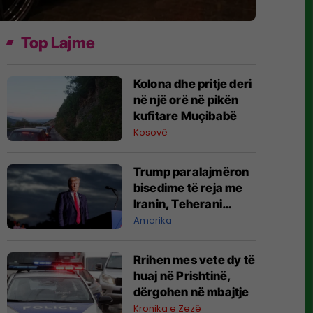
Top Lajme
Kolona dhe pritje deri
në një orë në pikën
kufitare Muçibabë
Kosovë
Trump paralajmëron
bisedime të reja me
Iranin, Teherani
mohon se ka
Amerika
negociata
Rrihen mes vete dy të
huaj në Prishtinë,
dërgohen në mbajtje
Kronika e Zezë