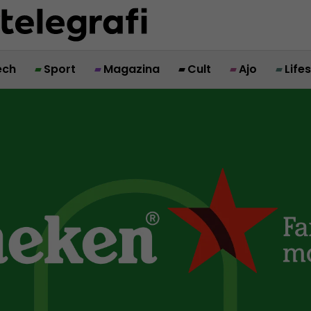
ech
Sport
Magazina
Cult
Ajo
Life