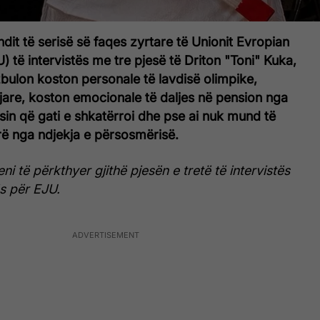
dit të serisë së faqes zyrtare të Unionit Evropian
) të intervistës me tre pjesë të Driton "Toni" Kuka,
 zbulon koston personale të lavdisë olimpike,
iljare, koston emocionale të daljes në pension nga
esin që gati e shkatërroi dhe pse ai nuk mund të
ë nga ndjekja e përsosmërisë.
i të përkthyer gjithë pjesën e tretë të intervistës
s për EJU.