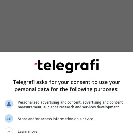
e një çmim. Medalja e artë olimpike vjen me një
ë madh. Për Driton Kukën, i cili e ka udhëhequr
pesë medaljeve olimpike në tre Lojëra Olimpike,
Telegrafi asks for your consent to use your
 paguar në momente të humbura, marrëdhënie të
personal data for the following purposes:
jë nivel stresi që, siç e paralajmëroi Majlinda
arisit, një ditë mund t'i kushtojë jetën.
Personalised advertising and content, advertising and content
measurement, audience research and services development
 stërvitjes elitare që pak njerëz e shohin
Store and/or access information on a device
toja njerëzore e ndërtimit të një Ferrari.
Learn more