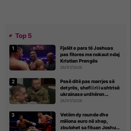
Top 5
Fjalët e para të Joshuas
pas fitores me nokaut ndaj
Kristian Prengës
26/07/2026
Pesë ditë pas marrjes së
detyrës, shefi i ri i ushtrisë
ukrainase urdhëron
kontroll të madh
26/07/2026
Vetëm dy raunde dhe
miliona euro në xhep,
zbulohet sa fituan Joshua