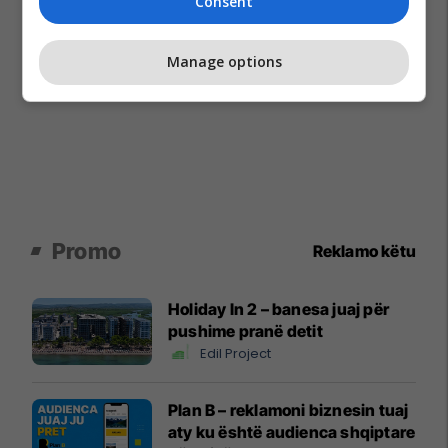
Consent
Manage options
Promo
Reklamo këtu
Holiday In 2 – banesa juaj për
pushime pranë detit
Edil Project
Plan B – reklamoni biznesin tuaj
aty ku është audienca shqiptare