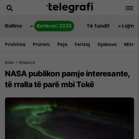
Ballina
Botërori 2026
Të fundit
Lajme
Prishtina
Prizreni
Peja
Ferizaj
Gjakova
Mitrov
Botë
>
Shkencë
NASA publikon pamje interesante,
të rralla të parë mbi Tokë