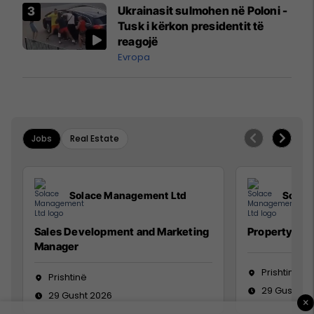
Airways që po shkonte drejt
Ukrainasit sulmohen në Poloni -
Mançesterit
Tusk i kërkon presidentit të
reagojë
Evropa
Jobs
Real Estate
Solace Management Ltd
Solac
Sales Development and Marketing
Property Ma
Manager
Prishtinë
Prishtinë
29 Gusht 2
29 Gusht 2026
×