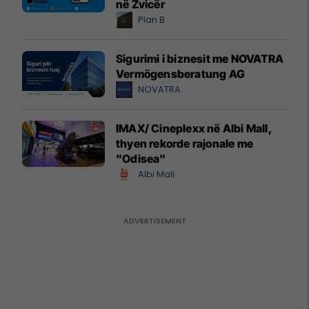
në Zvicër
Plan B
Sigurimi i biznesit me NOVATRA
Vermögensberatung AG
NOVATRA
IMAX/ Cineplexx në Albi Mall,
thyen rekorde rajonale me
"Odisea"
Albi Mall