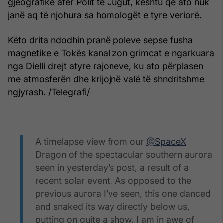
gjeografike afër Polit të Jugut, kështu që ato nuk
janë aq të njohura sa homologët e tyre veriorë.
Këto drita ndodhin pranë poleve sepse fusha
magnetike e Tokës kanalizon grimcat e ngarkuara
nga Dielli drejt atyre rajoneve, ku ato përplasen
me atmosferën dhe krijojnë valë të shndritshme
ngjyrash. /Telegrafi/
A timelapse view from our
@SpaceX
Dragon of the spectacular southern aurora
seen in yesterday’s post, a result of a
recent solar event. As opposed to the
previous aurora I’ve seen, this one danced
and snaked its way directly below us,
putting on quite a show. I am in awe of