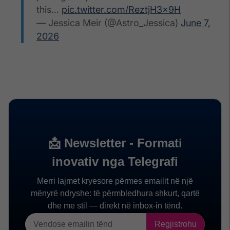
this…
pic.twitter.com/ReztjH3x9H
— Jessica Meir (@Astro_Jessica)
June 7,
2026