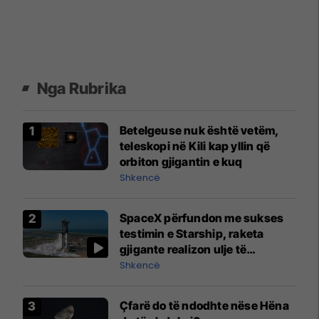
Nga Rubrika
Betelgeuse nuk është vetëm,
teleskopi në Kili kap yllin që
orbiton gjigantin e kuq
Shkencë
SpaceX përfundon me sukses
testimin e Starship, raketa
gjigante realizon ulje të
kontrolluar
Shkencë
Çfarë do të ndodhte nëse Hëna