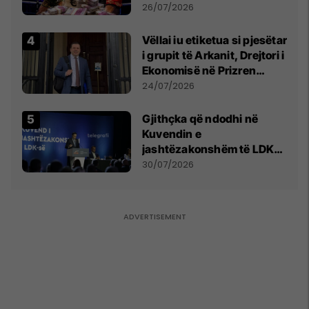
e Prenga
26/07/2026
Vëllai iu etiketua si pjesëtar
i grupit të Arkanit, Drejtori i
Ekonomisë në Prizren
mohon pretendimet
24/07/2026
Gjithçka që ndodhi në
Kuvendin e
jashtëzakonshëm të LDK-
së
30/07/2026