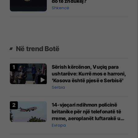
do të zhdukej?
Shkencë
Në trend Botë
Sërish kërcënon, Vuçiq para
ushtarëve: Kurrë mos e harroni,
'Kosova është pjesë e Serbisë'
Serbia
14-vjeçari ndihmon policinë
britanike për një telefonatë të
rreme, aeroplanët luftarakë u
ngritën në ajër për të
Evropa
interceptuar fluturaken e Qatar