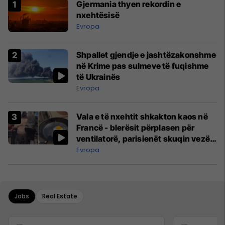
Gjermania thyen rekordin e
nxehtësisë
Evropa
Shpallet gjendje e jashtëzakonshme
në Krime pas sulmeve të fuqishme
të Ukrainës
Evropa
Vala e të nxehtit shkakton kaos në
Francë - blerësit përplasen për
ventilatorë, parisienët skuqin vezë
në dritare
Evropa
Jobs
Real Estate