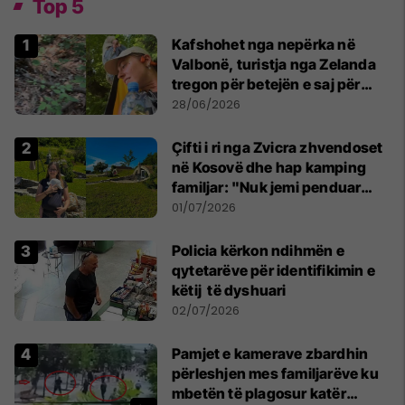
Top 5
Kafshohet nga nepërka në
Valbonë, turistja nga Zelanda
tregon për betejën e saj për
mbijetesë
28/06/2026
Çifti i ri nga Zvicra zhvendoset
në Kosovë dhe hap kamping
familjar: "Nuk jemi penduar
asnjë ditë"
01/07/2026
Policia kërkon ndihmën e
qytetarëve për identifikimin e
këtij të dyshuari
02/07/2026
Pamjet e kamerave zbardhin
përleshjen mes familjarëve ku
mbetën të plagosur katër