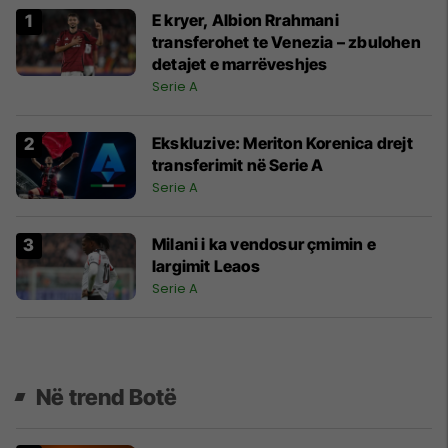
E kryer, Albion Rrahmani
transferohet te Venezia – zbulohen
detajet e marrëveshjes
Serie A
Ekskluzive: Meriton Korenica drejt
transferimit në Serie A
Serie A
Milani i ka vendosur çmimin e
largimit Leaos
Serie A
Në trend Botë