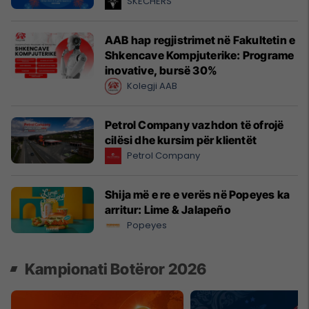
SKECHERS
AAB hap regjistrimet në Fakultetin e
Shkencave Kompjuterike: Programe
inovative, bursë 30%
Kolegji AAB
Petrol Company vazhdon të ofrojë
cilësi dhe kursim për klientët
Petrol Company
Shija më e re e verës në Popeyes ka
arritur: Lime & Jalapeño
Popeyes
Kampionati Botëror 2026