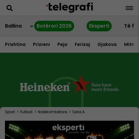
Ballina
Botërori 2026
Eksperti
Të fu
Prishtina
Prizreni
Peja
Ferizaj
Gjakova
Mitrov
Sport
>
Futboll
>
Ndërkombëtare
>
Serie A