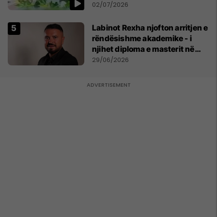
persona
02/07/2026
Labinot Rexha njofton arritjen e
rëndësishme akademike - i
njihet diploma e masterit në
Psikologji në Zvicër
29/06/2026