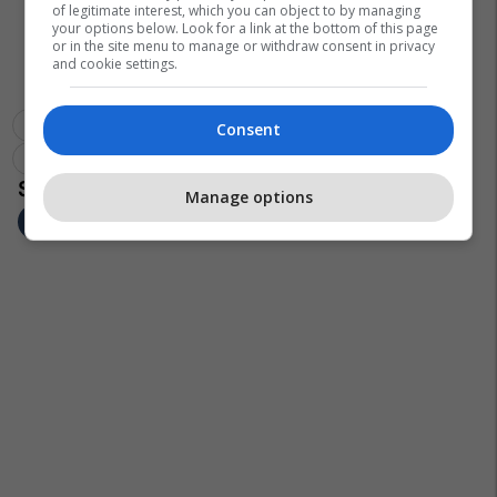
of legitimate interest, which you can object to by managing
your options below. Look for a link at the bottom of this page
or in the site menu to manage or withdraw consent in privacy
and cookie settings.
Eredivisie
Psv Eindhoven
Noa Lang
Transferimet
Consent
Serie A
Manage options