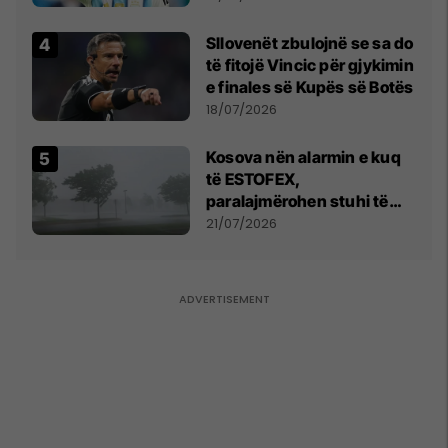
Sllovenët zbulojnë se sa do
të fitojë Vincic për gjykimin
e finales së Kupës së Botës
18/07/2026
Kosova nën alarmin e kuq
të ESTOFEX,
paralajmërohen stuhi të
fuqishme me breshër dhe
21/07/2026
erëra të forta