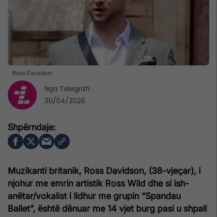
Ross Davidson
Nga
Telegrafi
30/04/2026
Muzikanti britanik, Ross Davidson, (38-vjeçar), i
njohur me emrin artistik Ross Wild dhe si ish-
anëtar/vokalist i lidhur me grupin “Spandau
Ballet”, është dënuar me 14 vjet burg pasi u shpall