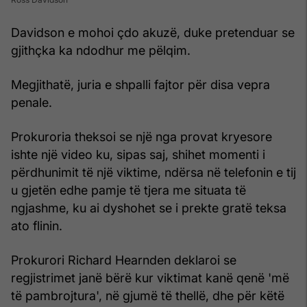
Davidson e mohoi çdo akuzë, duke pretenduar se
gjithçka ka ndodhur me pëlqim.
Megjithatë, juria e shpalli fajtor për disa vepra
penale.
Prokuroria theksoi se një nga provat kryesore
ishte një video ku, sipas saj, shihet momenti i
përdhunimit të një viktime, ndërsa në telefonin e tij
u gjetën edhe pamje të tjera me situata të
ngjashme, ku ai dyshohet se i prekte gratë teksa
ato flinin.
Prokurori Richard Hearnden deklaroi se
regjistrimet janë bërë kur viktimat kanë qenë 'më
të pambrojtura', në gjumë të thellë, dhe për këtë