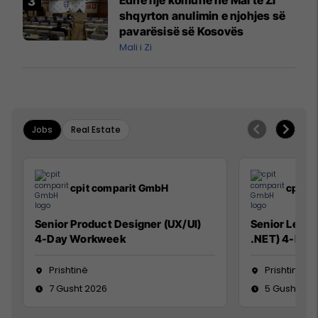
Edhe një komunë në Mal të Zi
Paunoviq
shqyrton anulimin e njohjes së
pavarësisë së Kosovës
Mali i Zi
Jobs
Real Estate
cpit comparit GmbH
cpit 
Senior Product Designer (UX/UI)
Senior Lead 
4-Day Workweek
.NET) 4-Day
Prishtinë
Prishtinë
7 Gusht 2026
5 Gusht 20