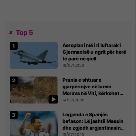
Top 5
Aeroplani më i ri luftarak i
Gjermanisë u ngrit për herë
të parë në qiell
16/07/2026
Prania e shtuar e
gjarpërinjve në lumin
Morava në Viti, kërkohet
kujdes nga qytetarët
14/07/2026
Legjenda e Spanjës
befason: Lë jashtë Messin
dhe zgjedh argjentinasin
më të mirë në botë
15/07/2026