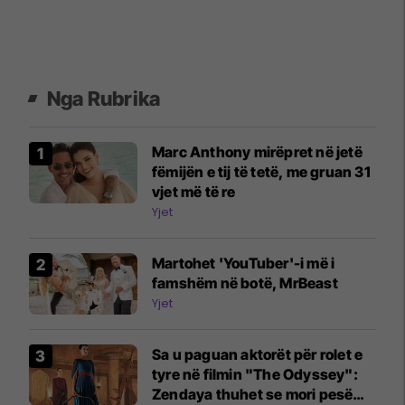
Nga Rubrika
Marc Anthony mirëpret në jetë
fëmijën e tij të tetë, me gruan 31
vjet më të re
Yjet
Martohet 'YouTuber'-i më i
famshëm në botë, MrBeast
Yjet
Sa u paguan aktorët për rolet e
tyre në filmin "The Odyssey":
Zendaya thuhet se mori pesë