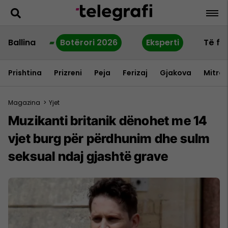
Ballina
Botërori 2026
Eksperti
Të fu
Prishtina
Prizreni
Peja
Ferizaj
Gjakova
Mitrov
Magazina
>
Yjet
Muzikanti britanik dënohet me 14
vjet burg për përdhunim dhe sulm
seksual ndaj gjashtë grave