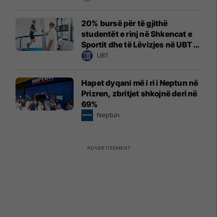
20% bursë për të gjithë
studentët e rinj në Shkencat e
Sportit dhe të Lëvizjes në UBT –
vendet janë të limituara
UBT
Hapet dyqani më i ri i Neptun në
Prizren, zbritjet shkojnë deri në
69%
Neptun