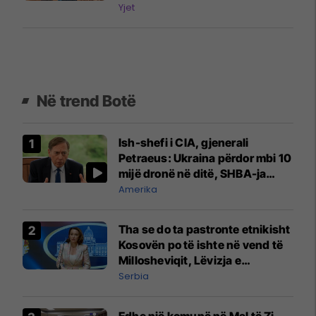
milionë dollarë për gjashtë
Yjet
skena
Në trend Botë
Ish-shefi i CIA, gjenerali
Petraeus: Ukraina përdor mbi 10
mijë dronë në ditë, SHBA-ja
mbetet shumë prapa në
Amerika
prodhim
Tha se do ta pastronte etnikisht
Kosovën po të ishte në vend të
Millosheviqit, Lëvizja e
Qytetarëve të Lirë në Serbi
Serbia
kërkon shkarkimin e
menjëhershëm të Snezhana