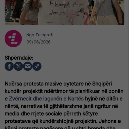
Nga
Telegrafi
09/06/2026
Ndërsa protesta masive qytetare në Shqipëri
kundër projektit ndërtimor të planifikuar në zonën
e
Zvërnecit dhe lagunën e Nartës
hyjnë në ditën e
nëntë, narrativa të gjithëfarshme janë ngritur në
media dhe rrjete sociale përreth këtyre
protestave që kundërshtojnë projektin. Jehona e
kësaj proteste paqësore që u shtri brenda dhe