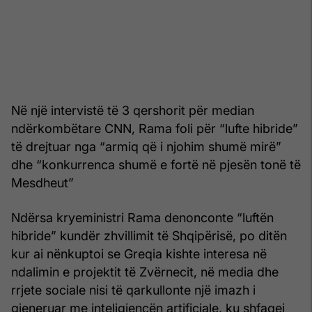
Në një intervistë të 3 qershorit për median
ndërkombëtare CNN, Rama foli për “lufte hibride”
të drejtuar nga “armiq që i njohim shumë mirë”
dhe “konkurrenca shumë e fortë në pjesën tonë të
Mesdheut”
Ndërsa kryeministri Rama denonconte “luftën
hibride” kundër zhvillimit të Shqipërisë, po ditën
kur ai nënkuptoi se Greqia kishte interesa në
ndalimin e projektit të Zvërnecit, në media dhe
rrjete sociale nisi të qarkullonte një imazh i
gjeneruar me inteligjencën artificiale, ku shfaqej