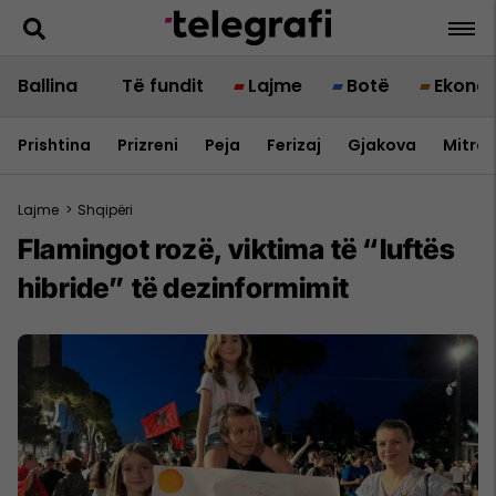
Ballina
Të fundit
Lajme
Botë
Ekono
Prishtina
Prizreni
Peja
Ferizaj
Gjakova
Mitrov
Lajme
>
Shqipëri
Flamingot rozë, viktima të “luftës
hibride” të dezinformimit