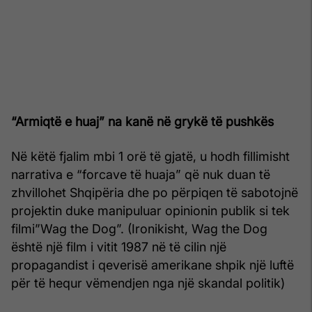
“Armiqtë e huaj” na kanë në grykë të pushkës
Në këtë fjalim mbi 1 orë të gjatë, u hodh fillimisht
narrativa e “forcave të huaja” që nuk duan të
zhvillohet Shqipëria dhe po përpiqen të sabotojnë
projektin duke manipuluar opinionin publik si tek
filmi”Wag the Dog”. (Ironikisht, Wag the Dog
është një film i vitit 1987 në të cilin një
propagandist i qeverisë amerikane shpik një luftë
për të hequr vëmendjen nga një skandal politik)