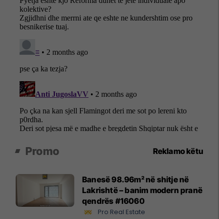
Promo
Reklamo këtu
Banesë 98.96m² në shitje në
Lakrishtë – banim modern pranë
qendrës #16060
Pro Real Estate