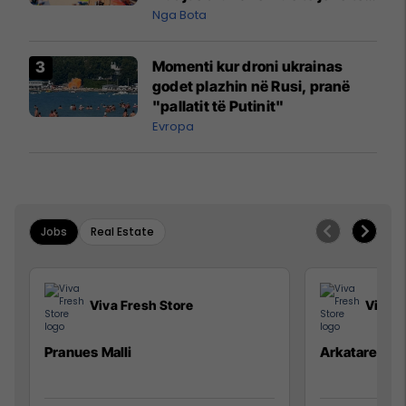
pazakontë
Nga Bota
Momenti kur droni ukrainas
godet plazhin në Rusi, pranë
"pallatit të Putinit"
Evropa
Jobs
Real Estate
Viva Fresh Store
Viva F
Pranues Malli
Arkatare