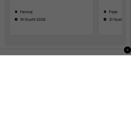
Ferizaj
Pejë
19 Gusht 2026
31 Gusht 20
×