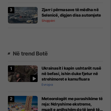
Zjarr i përmasave të mëdha në
Selenicë, digjen disa automjete
Shqipëri
Në trend Botë
Ukrainasit i kapin ushtarët rusë
në befasi, ishin duke fjetur në
strehimoret e kamufluara
Evropa
Meteorologët me parashikime të
reja: Ndryshime ekstreme,
muajt e ardhshëm do të jenë të