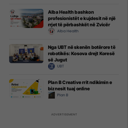
Alba Health bashkon
profesionistët e kujdesit në një
rrjet të përbashkët në Zvicër
Alba Health
Nga UBT në skenën botërore të
robotikës: Kosova drejt Koresë
së Jugut
UBT
Plan B Creative rrit ndikimin e
biznesit tuaj online
Plan B