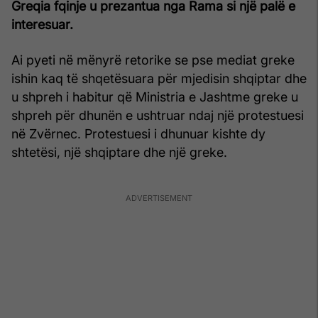
Greqia fqinje u prezantua nga Rama si një palë e
interesuar.
Ai pyeti në mënyrë retorike se pse mediat greke
ishin kaq të shqetësuara për mjedisin shqiptar dhe
u shpreh i habitur që Ministria e Jashtme greke u
shpreh për dhunën e ushtruar ndaj një protestuesi
në Zvërnec. Protestuesi i dhunuar kishte dy
shtetësi, një shqiptare dhe një greke.