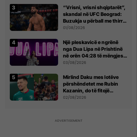
“Vrisni, vrisni shqiptarët”,
skandal në UFC Beograd:
Buzukja u përball me thirrje
anti-shqiptare nga
01/08/2026
tribunat
Një pleskavicë e ngrënë
nga Dua Lipa në Prishtinë
në orën 04:28 të mëngjesit
- dhe bota digjitale serbe
03/08/2026
shpall gjendjen e luftës
Mirlind Daku mes lotëve
përshëndetet me Rubin
Kazanin, do të fitojë
miliona te Spartak Moska
02/08/2026