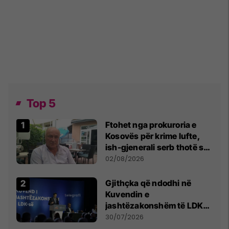
Top 5
Ftohet nga prokuroria e
Kosovës për krime lufte,
ish-gjenerali serb thotë se
dikush e tradhtoi në
02/08/2026
Beograd
Gjithçka që ndodhi në
Kuvendin e
jashtëzakonshëm të LDK-
së
30/07/2026