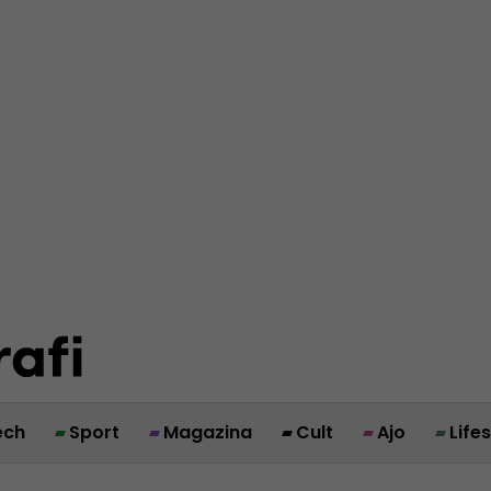
ech
Sport
Magazina
Cult
Ajo
Life