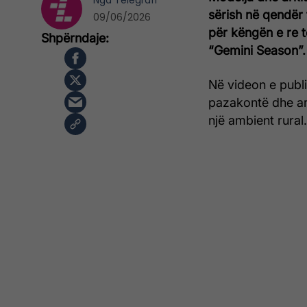
Nga
Telegrafi
sërish në qendër 
09/06/2026
për këngën e re t
“Gemini Season”.
Në videon e publik
pazakontë dhe art
një ambient rural.