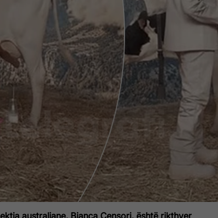
ektja australiane, Bianca Censori, është rikthyer