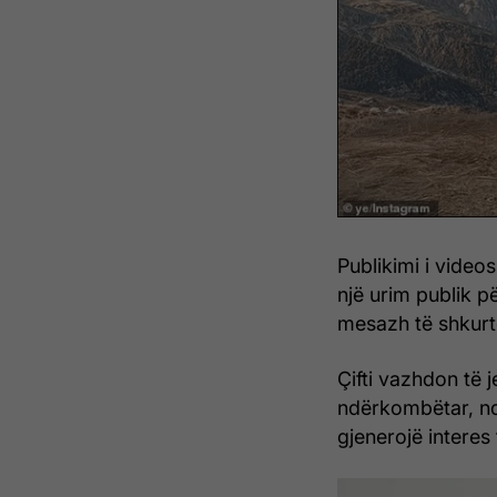
Publikimi i videos
një urim publik pë
mesazh të shkurtë
Çifti vazhdon të 
ndërkombëtar, ndë
gjenerojë interes