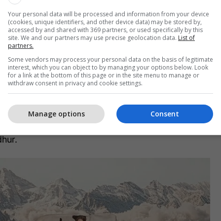
Your personal data will be processed and information from your device
(cookies, unique identifiers, and other device data) may be stored by,
accessed by and shared with 369 partners, or used specifically by this
site. We and our partners may use precise geolocation data.
List of
partners.
Some vendors may process your personal data on the basis of legitimate
 Bianca-n me një paraqitje karakteristike, ndërsa
interest, which you can object to by managing your options below. Look
for a link at the bottom of this page or in the site menu to manage or
s shfaqet edhe Kanye West, duke u bërë pjesë e
withdraw consent in privacy and cookie settings.
mentuar gjerësisht në rrjet, me ndjekësit që kanë
Manage options
Consent
 mes vlerësimeve për anën artistike dhe habisë për
dhur.