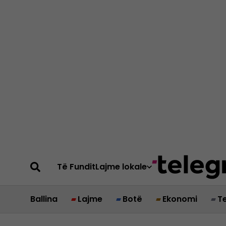
Të Fundit
Lajme lokale
Ballina
Lajme
Botë
Ekonomi
T