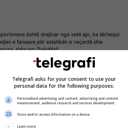
s raportimeve është drejtuar nga vetë ajo, ka tërhequr
jen e fansave për estetikën e veçantë dhe
dorura, shkruan
DailyMail.
Telegrafi asks for your consent to use your
personal data for the following purposes:
Personalised advertising and content, advertising and content
measurement, audience research and services development
Store and/or access information on a device
Learn more