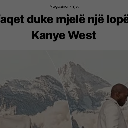
Magazina
>
Yjet
qet duke mjelë një lopë 
Kanye West