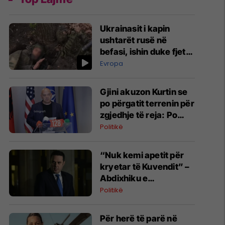
Ukrainasit i kapin
ushtarët rusë në
befasi, ishin duke fjetur
në strehimoret e
Evropa
kamufluara
Gjini akuzon Kurtin se
po përgatit terrenin për
zgjedhje të reja: Po
manipulon opinionin
Politikë
publik
“Nuk kemi apetit për
kryetar të Kuvendit” –
Abdixhiku e
konsideron si figurë
Politikë
ceremoniale
Për herë të parë në