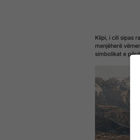
Klipi, i cili sipa
menjëherë vëmend
simbolikat e për