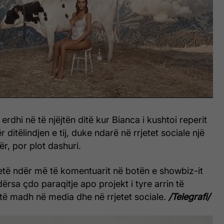
 erdhi në të njëjtën ditë kur Bianca i kushtoi reperit
r ditëlindjen e tij, duke ndarë në rrjetet sociale një
r, por plot dashuri.
jetë ndër më të komentuarit në botën e showbiz-it
rsa çdo paraqitje apo projekt i tyre arrin të
 të madh në media dhe në rrjetet sociale.
/Telegrafi/