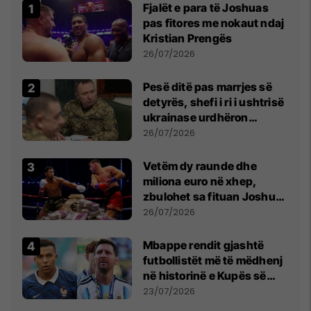
Fjalët e para të Joshuas
pas fitores me nokaut ndaj
Kristian Prengës
26/07/2026
Pesë ditë pas marrjes së
detyrës, shefi i ri i ushtrisë
ukrainase urdhëron
kontroll të madh
26/07/2026
Vetëm dy raunde dhe
miliona euro në xhep,
zbulohet sa fituan Joshua
e Prenga
26/07/2026
Mbappe rendit gjashtë
futbollistët më të mëdhenj
në historinë e Kupës së
Botës, Messi mbetet i dyti
23/07/2026