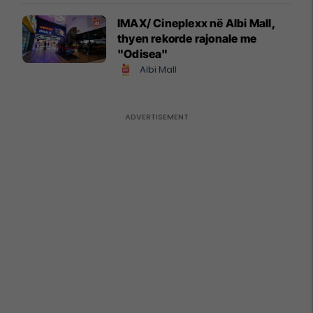
IMAX/ Cineplexx në Albi Mall,
thyen rekorde rajonale me
"Odisea"
Albi Mall