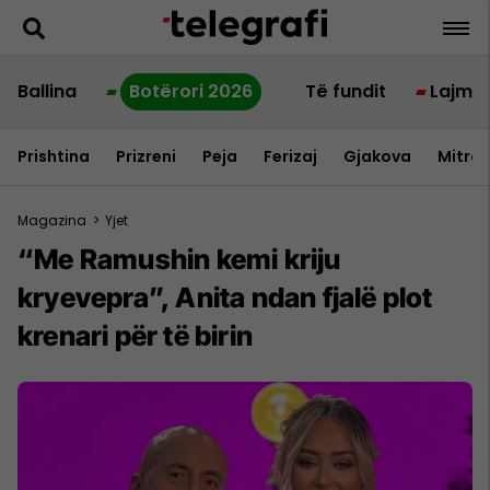
Ballina
Botërori 2026
Të fundit
Lajme
Prishtina
Prizreni
Peja
Ferizaj
Gjakova
Mitrov
Magazina
>
Yjet
“Me Ramushin kemi kriju
kryevepra”, Anita ndan fjalë plot
krenari për të birin