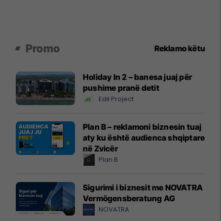
Promo
Reklamo këtu
Holiday In 2 – banesa juaj për
pushime pranë detit
Edil Project
Plan B – reklamoni biznesin tuaj
aty ku është audienca shqiptare
në Zvicër
Plan B
Sigurimi i biznesit me NOVATRA
Vermögensberatung AG
NOVATRA