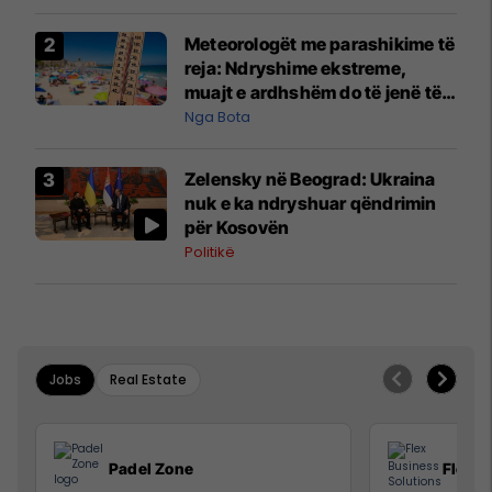
Meteorologët me parashikime të
reja: Ndryshime ekstreme,
muajt e ardhshëm do të jenë të
pazakontë
Nga Bota
Zelensky në Beograd: Ukraina
nuk e ka ndryshuar qëndrimin
për Kosovën
Politikë
Jobs
Real Estate
Padel Zone
Flex B