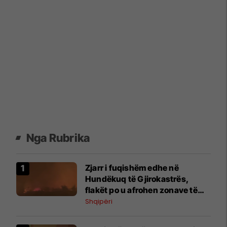
Nga Rubrika
Zjarr i fuqishëm edhe në
Hundëkuq të Gjirokastrës,
flakët po u afrohen zonave të
banuara
Shqipëri