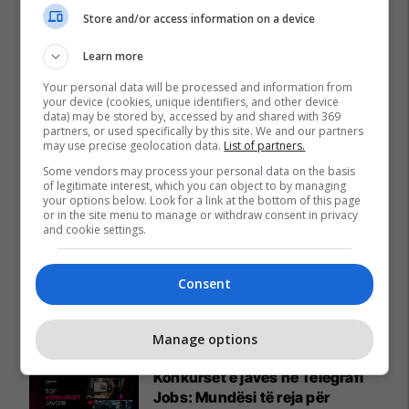
Store and/or access information on a device
Learn more
Your personal data will be processed and information from
your device (cookies, unique identifiers, and other device
data) may be stored by, accessed by and shared with 369
partners, or used specifically by this site. We and our partners
may use precise geolocation data.
List of partners.
Some vendors may process your personal data on the basis
of legitimate interest, which you can object to by managing
your options below. Look for a link at the bottom of this page
or in the site menu to manage or withdraw consent in privacy
and cookie settings.
Consent
Promo
Reklamo këtu
Manage options
Konkurset e javës në Telegrafi
Jobs: Mundësi të reja për