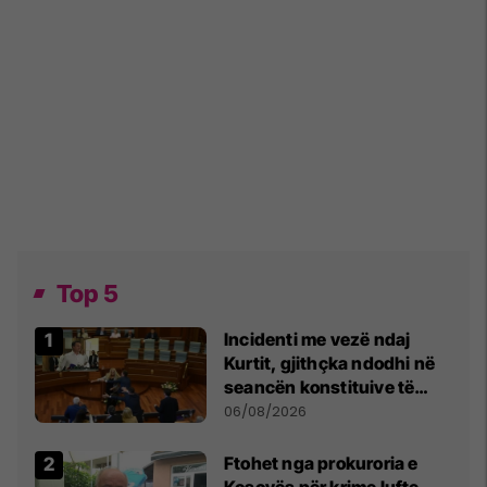
Top 5
Incidenti me vezë ndaj
Kurtit, gjithçka ndodhi në
seancën konstituive të
Kuvendit
06/08/2026
Ftohet nga prokuroria e
Kosovës për krime lufte,