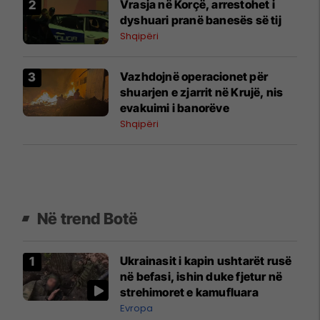
Vrasja në Korçë, arrestohet i
dyshuari pranë banesës së tij
Shqipëri
Vazhdojnë operacionet për
shuarjen e zjarrit në Krujë, nis
evakuimi i banorëve
Shqipëri
Në trend Botë
Ukrainasit i kapin ushtarët rusë
në befasi, ishin duke fjetur në
strehimoret e kamufluara
Evropa