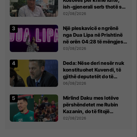
ish-gjenerali serb thotë se
dikush e tradhtoi në
02/08/2026
Beograd
Një pleskavicë e ngrënë
nga Dua Lipa në Prishtinë
në orën 04:28 të mëngjesit
- dhe bota digjitale serbe
03/08/2026
shpall gjendjen e luftës
Deda: Nëse deri nesër nuk
konstituohet Kuvendi, të
gjithë deputetët do të
bëjnë shkelje të rëndë
06/08/2026
kushtetuese
Mirlind Daku mes lotëve
përshëndetet me Rubin
Kazanin, do të fitojë
miliona te Spartak Moska
02/08/2026