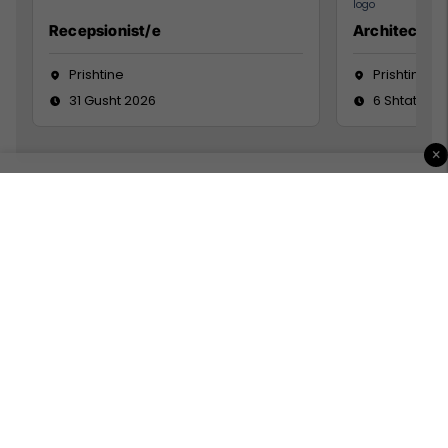
Recepsionist/e
Architect
Prishtine
Prishtinë
31 Gusht 2026
6 Shtator 2
×