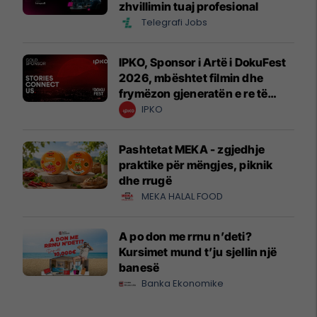
zhvillimin tuaj profesional
Telegrafi Jobs
IPKO, Sponsor i Artë i DokuFest
2026, mbështet filmin dhe
frymëzon gjeneratën e re të
krijuesve
IPKO
Pashtetat MEKA - zgjedhje
praktike për mëngjes, piknik
dhe rrugë
MEKA HALAL FOOD
A po don me rrnu n’deti?
Kursimet mund t’ju sjellin një
banesë
Banka Ekonomike