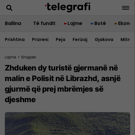
Ballina
Të fundit
Lajme
Botë
Ekono
Prishtina
Prizreni
Peja
Ferizaj
Gjakova
Mitrov
Lajme
>
Shqipëri
Zhduken dy turistë gjermanë në
malin e Polisit në Librazhd, asnjë
gjurmë që prej mbrëmjes së
djeshme