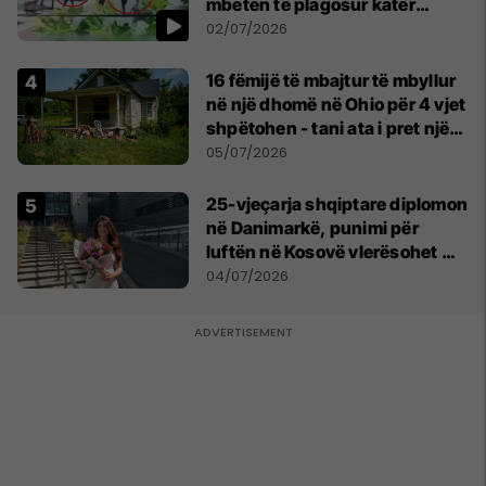
mbetën të plagosur katër
persona
02/07/2026
16 fëmijë të mbajtur të mbyllur
në një dhomë në Ohio për 4 vjet
shpëtohen - tani ata i pret një
sfidë e madhe
05/07/2026
25-vjeçarja shqiptare diplomon
në Danimarkë, punimi për
luftën në Kosovë vlerësohet me
notën më të lartë
04/07/2026