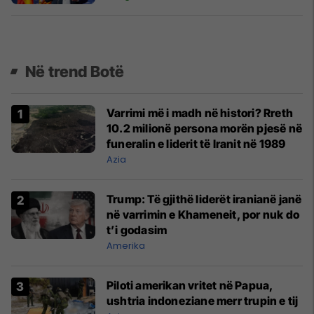
Në trend Botë
Varrimi më i madh në histori? Rreth
10.2 milionë persona morën pjesë në
funeralin e liderit të Iranit në 1989
Azia
Trump: Të gjithë liderët iranianë janë
në varrimin e Khameneit, por nuk do
t’i godasim
Amerika
Piloti amerikan vritet në Papua,
ushtria indoneziane merr trupin e tij