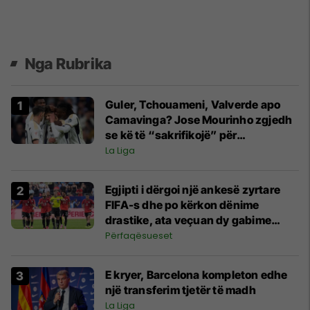
Nga Rubrika
Guler, Tchouameni, Valverde apo
Camavinga? Jose Mourinho zgjedh
se kë të “sakrifikojë” për
transferime tjera​
La Liga
Egjipti i dërgoi një ankesë zyrtare
FIFA-s dhe po kërkon dënime
drastike, ata veçuan dy gabime
themelore
Përfaqësueset
E kryer, Barcelona kompleton edhe
një transferim tjetër të madh
La Liga