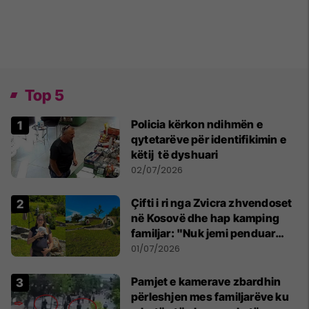
Top 5
Policia kërkon ndihmën e
qytetarëve për identifikimin e
këtij të dyshuari
02/07/2026
Çifti i ri nga Zvicra zhvendoset
në Kosovë dhe hap kamping
familjar: "Nuk jemi penduar
asnjë ditë"
01/07/2026
Pamjet e kamerave zbardhin
përleshjen mes familjarëve ku