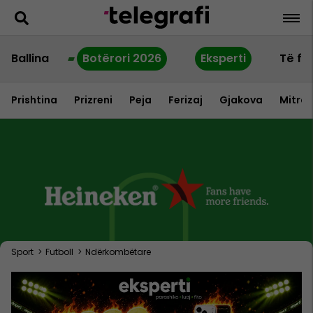
Ballina
Botërori 2026
Eksperti
Të fu
Prishtina
Prizreni
Peja
Ferizaj
Gjakova
Mitrov
Sport
>
Futboll
>
Ndërkombëtare