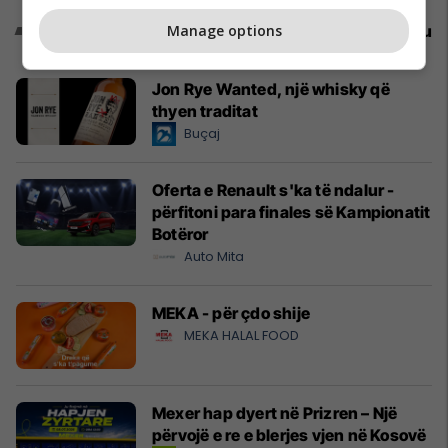
Promo
Manage options
Reklamo këtu
Jon Rye Wanted, një whisky që
thyen traditat
Buçaj
Oferta e Renault s'ka të ndalur -
përfitoni para finales së Kampionatit
Botëror
Auto Mita
MEKA - për çdo shije
MEKA HALAL FOOD
Mexer hap dyert në Prizren – Një
përvojë e re e blerjes vjen në Kosovë