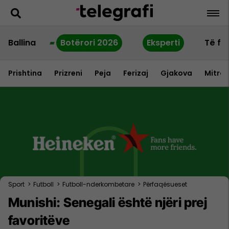
Ballina
Botërori 2026
Eksperti
Të fu
Prishtina
Prizreni
Peja
Ferizaj
Gjakova
Mitrov
Sport
>
Futboll
>
Futboll-nderkombetare
>
Përfaqësueset
Munishi: Senegali është njëri prej
favoritëve