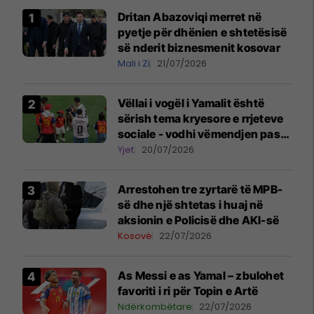
Dritan Abazoviqi merret në
pyetje për dhënien e shtetësisë
së nderit biznesmenit kosovar
Mali i Zi
21/07/2026
Vëllai i vogël i Yamalit është
sërish tema kryesore e rrjeteve
sociale - vodhi vëmendjen pas
finales së Kupës së Botës
Yjet
20/07/2026
Arrestohen tre zyrtarë të MPB-
së dhe një shtetas i huaj në
aksionin e Policisë dhe AKI-së
Kosovë
22/07/2026
As Messi e as Yamal – zbulohet
favoriti i ri për Topin e Artë
Ndërkombëtare
22/07/2026