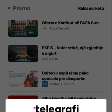
Promo
Reklamo këtu
Oferta e Korrikut në FAFA Sun
Fafa Resorts
EXFIS – Katër stinë, një zgjedhje
e sigurt
EXFIS
United Hospital me pako
speciale për diasporën
United Hospital
Alba Health sjell mbështetje
profesionale për organizatat
Spitex në Zvicër