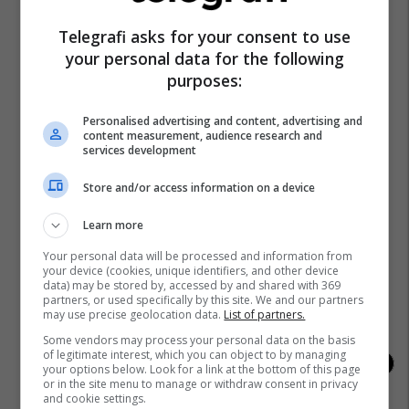
Alba Health
Telegrafi asks for your consent to use
your personal data for the following
purposes:
Kampionati Botëror 2026
Personalised advertising and content, advertising and
content measurement, audience research and
services development
Store and/or access information on a device
Learn more
Your personal data will be processed and information from
Kampionatet Botërore: Një histori e
Kupa e Botës 2026 për
your device (cookies, unique identifiers, and other device
lavdisë, legjendave dhe
me tri maskota zyrtar
data) may be stored by, accessed by and shared with 369
kampionëve
partners, or used specifically by this site. We and our partners
may use precise geolocation data.
List of partners.
Some vendors may process your personal data on the basis
of legitimate interest, which you can object to by managing
your options below. Look for a link at the bottom of this page
or in the site menu to manage or withdraw consent in privacy
and cookie settings.