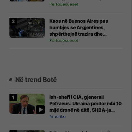
Përfaqësueset
Kaos në Buenos Aires pas
humbjes së Argjentinës,
shpërthejnë trazira dhe
përleshje me policinë
Përfaqësueset
Në trend Botë
Ish-shefi i CIA, gjenerali
Petraeus: Ukraina përdor mbi 10
mijë dronë në ditë, SHBA-ja
mbetet shumë prapa në
Amerika
prodhim