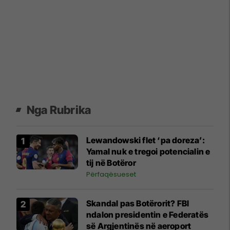
Nga Rubrika
Lewandowski flet ‘pa doreza’:
Yamal nuk e tregoi potencialin e
tij në Botëror
Përfaqësueset
Skandal pas Botërorit? FBI
ndalon presidentin e Federatës
së Argjentinës në aeroport