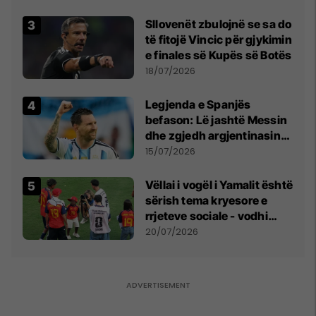
erëra të forta
Sllovenët zbulojnë se sa do
të fitojë Vincic për gjykimin
e finales së Kupës së Botës
18/07/2026
Legjenda e Spanjës
befason: Lë jashtë Messin
dhe zgjedh argjentinasin
më të mirë në botë
15/07/2026
Vëllai i vogël i Yamalit është
sërish tema kryesore e
rrjeteve sociale - vodhi
vëmendjen pas finales së
20/07/2026
Kupës së Botës