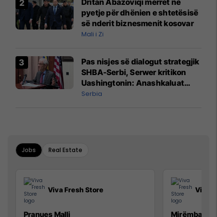
Dritan Abazoviqi merret në
pyetje për dhënien e shtetësisë
së nderit biznesmenit kosovar
Mali i Zi
Pas nisjes së dialogut strategjik
SHBA-Serbi, Serwer kritikon
Uashingtonin: Anashkaluat
Banjskën, sulmin ndaj KFOR-it
Serbia
dhe rrëmbimin e Policëve të
Kosovës
Jobs
Real Estate
Viva Fresh Store
Viva F
Pranues Malli
Mirëmbajtës