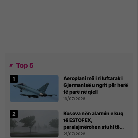
Top 5
Aeroplani më i ri luftarak i
Gjermanisë u ngrit për herë
të parë në qiell
16/07/2026
Kosova nën alarmin e kuq
të ESTOFEX,
paralajmërohen stuhi të
fuqishme me breshër dhe
21/07/2026